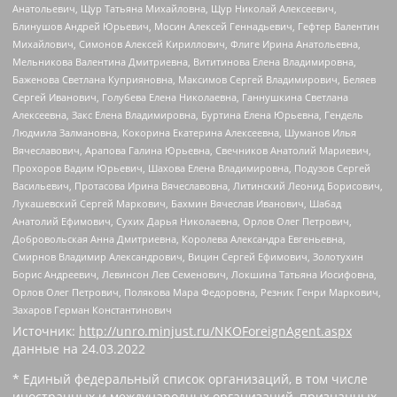
Анатольевич, Щур Татьяна Михайловна, Щур Николай Алексеевич,
Блинушов Андрей Юрьевич, Мосин Алексей Геннадьевич, Гефтер Валентин
Михайлович, Симонов Алексей Кириллович, Флиге Ирина Анатольевна,
Мельникова Валентина Дмитриевна, Вититинова Елена Владимировна,
Баженова Светлана Куприяновна, Максимов Сергей Владимирович, Беляев
Сергей Иванович, Голубева Елена Николаевна, Ганнушкина Светлана
Алексеевна, Закс Елена Владимировна, Буртина Елена Юрьевна, Гендель
Людмила Залмановна, Кокорина Екатерина Алексеевна, Шуманов Илья
Вячеславович, Арапова Галина Юрьевна, Свечников Анатолий Мариевич,
Прохоров Вадим Юрьевич, Шахова Елена Владимировна, Подузов Сергей
Васильевич, Протасова Ирина Вячеславовна, Литинский Леонид Борисович,
Лукашевский Сергей Маркович, Бахмин Вячеслав Иванович, Шабад
Анатолий Ефимович, Сухих Дарья Николаевна, Орлов Олег Петрович,
Добровольская Анна Дмитриевна, Королева Александра Евгеньевна,
Смирнов Владимир Александрович, Вицин Сергей Ефимович, Золотухин
Борис Андреевич, Левинсон Лев Семенович, Локшина Татьяна Иосифовна,
Орлов Олег Петрович, Полякова Мара Федоровна, Резник Генри Маркович,
Захаров Герман Константинович
Источник:
http://unro.minjust.ru/NKOForeignAgent.aspx
данные на
24.03.2022
* Единый федеральный список организаций, в том числе
иностранных и международных организаций, признанных