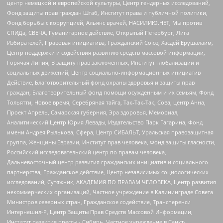
центр немецкой и европейской культуры, Центр гендерных исследований,
Фонд защиты прав граждан Штаб, Институт права и публичной политики,
Фонд борьбы с коррупцией, Альянс врачей, НАСИЛИЮ.НЕТ, Мы против
СПИДа, СВЕЧА, Гуманитарное действие, Открытый Петербург, Лига
Избирателей, Правовая инициатива, Гражданский Союз, Хасдей Ерушалаим,
Центр поддержки и содействия развитию средств массовой информации,
Горячая Линия, В защиту прав заключенных, Институт глобализации и
социальных движений, Центр социально-информационных инициатив
Действие, Благотворительный фонд охраны здоровья и защиты прав
граждан, Благотворительный фонд помощи осужденным и их семьям, Фонд
Тольятти, Новое время, Серебряная тайга, Так-Так-Так, Сова, центр Анна,
Проект Апрель, Самарская губерния, Эра здоровья, Мемориал,
Аналитический Центр Юрия Левады, Издательство Парк Гагарина, Фонд
имени Андрея Рылькова, Сфера, Центр СИБАЛЬТ, Уральская правозащитная
группа, Женщины Евразии, Институт прав человека, Фонд защиты гласности,
Российский исследовательский центр по правам человека,
Дальневосточный центр развития гражданских инициатив и социального
партнерства, Гражданское действие, Центр независимых социологических
исследований, Сутяжник, АКАДЕМИЯ ПО ПРАВАМ ЧЕЛОВЕКА, Центр развития
некоммерческих организаций, Частное учреждение в Калининграде Совета
Министров северных стран, Гражданское содействие, Трансперенси
Интернешнл-Р, Центр Защиты Прав Средств Массовой Информации,
Институт развития прессы - Сибирь, Частное учреждение в Санкт-