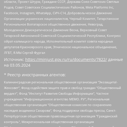
области, Проект Штурм, Граждане СССР, Держава Союз Советских Светлых
Родов, Совет Советских Социалистических Районов, Meta Platforms Inc,
Facebook, Instagram, WhatsApp, СИЧ-С14, Добровольческое Движение
Организации украинских националистов, Черный Комитет, Татарстанское
Региональное Всетатарское общественное движение, Невоград,
Молодежное Демократическое Движение Весна, Верховный Совет
Татарской Автономной Советской Социалистической Республики, Конгресс
ойрат-калмыцкого народа, Исполнительный комитет совета народных
депутатов Красноярского края, Этническое национальное объединение,
ЛГБТ, Я.МЫ Сергей Фургал
Источник:
https://minjust.gov.ru/ru/documents/7822/
данные
на
03.05.2024
* Реестр иностранных агентов:
Калининградская региональная общественная организация "Экозащита!-Женсовет", Фонд содействия защите прав и свобод граждан "Общественный вердикт", Фонд "Институт Развития Свободы Информации", Частное учреждение "Информационное агентство МЕМО. РУ", Региональная общественная организация "Общественная комиссия по сохранению наследия академика Сахарова", Фонд поддержки свободы прессы, Санкт-Петербургская общественная правозащитная организация "Гражданский контроль", Межрегиональная общественная организация "Информационно-просветительский центр "Мемориал", Региональный Фонд "Центр Защиты Прав Средств Массовой Информации", с 05.12.2023 Фонд "Центр Защиты Прав Средств массовой информации", Региональная общественная благотворительная организация помощи беженцам и мигрантам "Гражданское содействие", Негосударственное образовательное учреждение дополнительного профессионального образования (повышение квалификации) специалистов "АКАДЕМИЯ ПО ПРАВАМ ЧЕЛОВЕКА", Свердловская региональная общественная организация "Сутяжник", Автономная некоммерческая организация "Центр независимых социологических исследований", Союз общественных объединений "Российский исследовательский центр по правам человека", Региональное общественное учреждение научно-информационный центр "МЕМОРИАЛ", Некоммерческая организация "Фонд защиты гласности", Автономная некоммерческая организация "Институт прав человека", Городская общественная организация "Екатеринбургское общество "МЕМОРИАЛ", Городская общественная организация "Рязанское историко-просветительское и правозащитное общество "Мемориал" (Рязанский Мемориал), Челябинский региональный орган общественной самодеятельности – женское общественное объединение "Женщины Евразии", Челябинский региональный орган общественной самодеятельности "Уральская правозащитная группа", Фонд содействия защите здоровья и социальной справедливости имени Андрея Рылькова, Автономная Некоммерческая Организация "Аналитический Центр Юрия Левады", Автономная некоммерческая организация социальной поддержки населения "Проект Апрель", Региональная общественная организация помощи женщинам и детям, находящимся в кризисной ситуации "Информационно-методический центр "Анна", Фонд содействия развитию массовых коммуникаций и правовому просвещению "Так-так-Так", Фонд содействия устойчивому развитию "Серебряная тайга", Свердловский региональный общественный фонд социальных проектов "Новое время", "Idel.Реалии", Кавказ.Реалии, Крым.Реалии, Телеканал Настоящее Время, Татаро-башкирская служба Радио Свобода (Azatliq Radiosi), Радио Свободная Европа/Радио Свобода (PCE/PC), "Сибирь.Реалии", "Фактограф", Благотворительный фонд помощи осужденным и их семьям, Автономная некоммерческая организация "Институт глобализации и социальных движений", Фонд "В защиту прав заключенных", Частное учреждение "Центр поддержки и содействия развитию средств массовой информации", Пензенский региональный общественный благотворительный фонд "Гражданский союз", "Север.Реалии", Некоммерческая организация Фонд "Правовая инициатива", Общество с ограниченной ответственностью "Радио Свободная Европа/Радио Свобода", Чешское информационное агентство "MEDIUM-ORIENT", Красноярская региональная общественная организация "Мы против СПИДа", Камалягин Денис Николаевич, Маркелов Сергей Евгеньевич, Пономарев Лев Александрович, Савицкая Людмила Алексеевна, Автономная некоммерческая организация "Центр по работе с проблемой насилия "НАСИЛИЮ.НЕТ", Межрегиональный профессиональный союз работников здравоохранения "Альянс врачей", Юридическое лицо, зарегистрированное в Латвийской Республике, SIA "Medusa Project" (регистрационный номер 40103797863, дата регистрации 10.06.2014), Некоммерческая организация "Фонд по борьбе с коррупцией", Автономная некоммерческая организация "Институт права и публичной политики", Баданин Роман Сергеевич, Гликин Максим Александрович, Железнова Мария Михайловна, Лукьянова Юлия Сергеевна, Маетная Елизавета Витальевна, Маняхин Петр Борисович, Чуракова Ольга Владимировна, Ярош Юлия Петровна, Юридическое лицо "The Insider SIA", зарегистрированное в Риге, Латвийская Республика (дата регистрации 26.06.2015), являющееся администратором доменного имени интернет-издания "The Insider SIA", https://theins.ru, Постернак Алексей Евгеньевич, Рубин Михаил Аркадьевич, Анин Роман Александрович, Юридическое лицо Istories fonds, зарегистрированное в Латвийской Республике (регистрационный номер 50008295751, дата регистрации 24.02.2020), Великовский Дмитрий Александрович, Долинина Ирина Николаевна, Мароховская Алеся Алексеевна, Шлейнов Роман Юрьевич, Шмагун Олеся Валентиновна, Общество с ограниченной ответственностью "Альтаир 2021", Общество с ограниченной ответственностью "Вега 2021", Общество с ограниченной ответственностью "Главный редактор 2021", Общество с ограниченной ответственностью "Ромашки монолит", Важенков Артем Валерьевич, Ивановская областная общественная организация "Центр гендерных исследований", Гурман Юрий Альбертович, Медиапроект "ОВД-Инфо", Егоров Владимир Владимирович, Жилинский Владимир Александрович, Общество с ограниченной ответственностью "ЗП", Иванова София Юрьевна, Карезина Инна Павловна, Кильтау Екатерина Викторовна, Петров Алексей Викторович, Пискунов Сергей Евгеньевич, Смирнов Сергей Сергеевич, Тихонов Михаил Сергеевич, Общество с ограниченной ответственностью "ЖУРНАЛИСТ-ИНОСТРАННЫЙ АГЕНТ", Арапова Галина Юрьевна, Вольтская Татьяна Анатольевна, Американская компания "Mason G.E.S. Anonymous Foundation" (США), являющаяся владельцем интернет-издания https://mnews.world/, Компания "Stichting Bellingcat", зарегистрированная в Нидерландах (дата регистрации 11.07.2018), Захаров Андрей Вячеславович, Клепиковская Екатерина Дмитриевна, Общество с ограниченной ответственностью "МЕМО", Перл Роман Александрович, Симонов Евгений Алексеевич, Соловьева Елена Анатольевна, Сотников Даниил Владимирович, Сурначева Елизавета Дмитриевна, Автономная некоммерческая организация по защите прав человека и информированию населения "Якутия – Наше Мнение", Общество с ограниченной ответственностью "Москоу диджитал медиа", с 26.01.2023 Общество с ограниченной ответственностью "Чайка Белые сады", Ветошкина Валерия Валерьевна, Заговора Максим Александрович, Межрегиональное общественное движение "Российская ЛГБТ - сеть", Оленичев Максим Владимирович, Павлов Иван Юрьевич, Скворцова Елена Сергеевна, Общество с ограниченной ответственностью "Как бы инагент", Кочетков Игорь Викторович, Общество с ограниченной ответственностью "Честные выборы", Еланчик Олег Александрович, Общество с ограниченной ответственностью "Нобелевский призыв", Гималова Регина Эмилевна, Григорьев Андрей Валерьевич, Григорьева Алина Александровна, Ассоциация по содействию защите прав призывников, альтернативнослужащих и военнослужащих "Правозащитная группа "Гражданин.Армия.Право", Хисамова Регина Фаритовна, Автономная некоммерческая организация по реализации социально-правовых программ "Лилит", Дальневосточное общественное движение "Маяк", Санкт-Петербургская ЛГБТ-инициативная группа "Выход", Инициативная группа ЛГБТ+ "Реверс", Алексеев Андрей Викторович, Бекбулатова Таисия Львовна, Беляев Иван Михайлович, Владыкина Елена Сергеевна, Гельман Марат Александрович, Никульшина Вероника Юрьевна, Толоконникова Надежда Андреевна, Шендерович Виктор Анатольевич, Общество с ограниченной ответственностью "Данное сообщение", Общество с ограниченной ответственностью Издательский дом "Новая глава", Айнбиндер Александра Александровна, Московский комьюнити-центр для ЛГБТ+инициатив, Благотворительный фонд развития филантропии, Deutsche Welle (Германия, Kurt-Schumacher-Strasse 3, 53113 Bonn), Борзунова Мария Михайловна, Воробьев Виктор Викторович, Голубева Анна Львовна, Константинова Алла Михайловна, Малкова Ирина Владимировна, Мурадов Мурад Абдулгалимович, Осетинская Елизавета Николаевна, Понасенков Евгений Николаевич, Ганапольский Матвей Юрьевич, Киселев Евгений Алексеевич, Борухович Ирина Григорьевна, Дремин Иван Тимофеевич, Дубровский Дмитрий Викторович, Красноярская региональная общественная организация поддержки и развития альтернативных образовательных технологий и межкультурных коммуникаций "ИНТЕРРА", Маяковская Екатерина Алексеевна, Фейгин Марк Захарович, Филимонов Андрей Викторович, Дзугкоева Регина Николаевна, Доброхотов Роман Александрович, Дудь Юрий Александрович, Елкин Сергей Владимирович, Кругликов Кирилл Игоревич, Сабунаева Мария Леонидовна, Семенов Алексей Владимирович, Шаинян Карен Багратович, Шульман Екатерина Михайловна, Асафьев Артур Валерьевич, Вахштайн Виктор Семенович, Венедиктов Алексей Алексеевич, Лушникова Екатерина Евгеньевна, Волков Леонид Михайлович, Невзоров Александр Глебович, Пархоменко Сергей Борисович, Сироткин Ярослав Николаевич, Кара-Мурза Владимир Владимирович, Баранова Наталья Владимировна, Гозман Леонид Яковлевич, Кагарлицкий Борис Юльевич, Климарев Михаил Валерьевич, Милов Владимир Станиславович, Автономная некоммерческая организация Краснодарский центр современного искусства "Типография", Моргенштерн Алишер Тагирович, Соболь Любовь Эдуардовна, Общество с ограниченной ответственностью "ЛИЗА НОРМ", Каспаров Гарри Кимович, Ходорковский Михаил Борисович, Общество с ограниченной ответственностью "Апрельские тезисы", Данилович Ирина Брониславовна, Кашин Олег Владимирович, Петров Николай Владимирович, Пивоваров Алексей Владимирович, Соколов Михаил Владимирович, Цветкова Юлия Владимировна, Чичваркин Евгений Александрович, Комитет против пыток/Команда против пыток, Общество с ограниченной ответственностью "Первый научный", Общество с ограниченной ответственностью "Вертолет и ко", Белоцерковская Вероника Борисовна, Кац Максим Евгеньевич, Лазарева Татьяна Юрьевна, Шаведдинов Руслан Табризович, Яшин Илья Валерьевич, Общество с ограниченной ответственностью "Иноагент ААВ", Алешковский Дмитрий Петрович, Альбац Евгения Марковна, Быков Дмитрий Львович, Галямина Юлия Евгеньевна, Лойко Сергей Леонидович, Мартынов Кирилл Константинович, Медведев Сергей Александрович, Крашенинников Федор Геннадиевич, Гордеева Катерина Вл