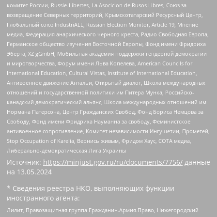
комитет России, Russie-Libertes, La Asocicion de Rusos Libres, Союз за
возвращение Северных территорий, Крымскотатарский Ресурсный Центр,
Глобальный союз IndustriALL, Russian Election Monitor, Article 19, Мнение
медиа, Федерация анархического черного креста, Радио Свободная Европа,
Германское общество изучения Восточной Европы, Фонд имени Фридриха
Эберта, XZ gGmbH, Мобильная академия поддержки гендерной демократии
и миротворчества, Форум имени Льва Копелева, American Councils for
International Education, Cultural Vistas, Institute of International Education,
Антивоенное движение Антальи, Открытый диалог, Школа международных
отношений и государственной политики им Питера Мунка, Российско-
канадский демократический альянс, Школа международных отношений им
Нормана Патерсона, Центр Гражданских Свобод, Фонд Бориса Немцова за
Свободу, Фонд имени Фридриха Науманна за свободу, Феминистское
антивоенное сопротивление, Комитет независимости Ингушетии, Прометей,
Stop Occupation of Karelia, Вернись живым, Фридом Хаус, СОТА медиа,
Либерально-демократическая Лига Украины
Источник:
https://minjust.gov.ru/ru/documents/7756/
данные
на
13.05.2024
* Сведения реестра НКО, выполняющих функции
иностранного агента:
Лилит, Правозащитная группа Гражданин.Армия.Право, Нижегородский