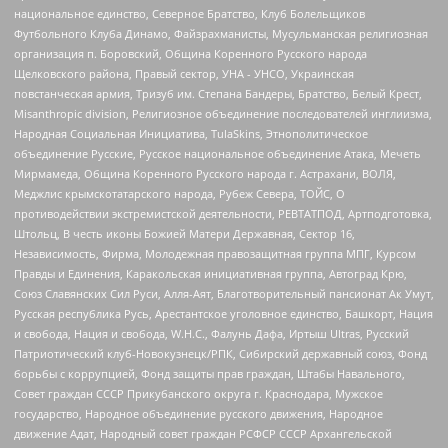
национальное единство, Северное Братство, Клуб Болельщиков
Футбольного Клуба Динамо, Файзрахманисты, Мусульманская религиозная
организация п. Боровский, Община Коренного Русского народа
Щелковского района, Правый сектор, УНА - УНСО, Украинская
повстанческая армия, Тризуб им. Степана Бандеры, Братство, Белый Крест,
Misanthropic division, Религиозное объединение последователей инглиизма,
Народная Социальная Инициатива, TulaSkins, Этнополитическое
объединение Русские, Русское национальное объединение Атака, Мечеть
Мирмамеда, Община Коренного Русского народа г. Астрахани, ВОЛЯ,
Меджлис крымскотатарского народа, Рубеж Севера, ТОЙС, О
противодействии экстремистской деятельности, РЕВТАТПОД, Артподготовка,
Штольц, В честь иконы Божией Матери Державная, Сектор 16,
Независимость, Фирма, Молодежная правозащитная группа МПГ, Курсом
Правды и Единения, Каракольская инициативная группа, Автоград Крю,
Союз Славянских Сил Руси, Алля-Аят, Благотворительный пансионат Ак Умут,
Русская республика Русь, Арестантское уголовное единство, Башкорт, Нация
и свобода, Нация и свобода, W.H.С., Фалунь Дафа, Иртыш Ultras, Русский
Патриотический клуб-Новокузнецк/РПК, Сибирский державный союз, Фонд
борьбы с коррупцией, Фонд защиты прав граждан, Штабы Навального,
Совет граждан СССР Прикубанского округа г. Краснодара, Мужское
государство, Народное объединение русского движения, Народное
движение Адат, Народный совет граждан РСФСР СССР Архангельской