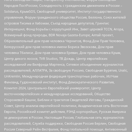
Народов ПостРоссии, Солидарность с гражданским движением в России –
Solidarus, КрымSOS, Свободный университет, Институт государственного
управления, Форум гражданского общества Россия, Беллона, Союз жителей
островов Тисима и Хабомаи, Съезд народных депутатов, Гринпис
Интернешнл, Фонд борьбы с коррупцией Инк, Завет церквей TCCN, Агора,
Всемирный фонд природы, BDR Novaja Gazeta-Europe, Алтай проект,
Образовательный дом прав человека Чернигов, Фонд Дом Прав Человека,
Белорусский дом прав человека имени Бориса Звозскова, Дом прав
человека Тбилиси, Дом прав человека Ереван, Дом прав человека Крым,
Центр дикого лосося, TVR Studios, ТВ Дождь, Центр европейских
исследований им Вилфрида Мартенса, Сетевое объединение журналистов
расследователей, АЛЛАТРА, За свободную Россию, Свободная Бурятия, Uralic,
UnKremlin, Международная федерация транспортных рабочих, ИстЧам
Финланд, Гудзоновский институт, Фонд Демократического Развития,
Комитет-2024, Центрально-Европейский университет, Центр
восточноевропейских и международных исследований, Общество
Сторожевой башни, Библии и трактатов Свидетелей Иеговы, Гражданский
Совет, Центр анализа европейской политики, Академическая сеть Восточная
Европа, Российский комитет действия, РЭНД корпорейшн, Русская Америка
за демократию в России, Настоящая Россия, Глобальная сеть журналистов-
расследователей, Служба поддержки, Свободная Россия Берлин, Свободная
Россия Северный Рейн-Вестфалия, Фонд глобальной помощи, Антивоенный