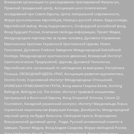
Всемирная организация по расследованию преследований Фалуньгун,
Пражский гражданский центр, Ассоциация школ политических
исследований при Совете Европы, Центр либеральной современности,
Форум русскоязычных европейцев, Немецко-русский обмен, Бард колледж,
Европейский выбор, Фонд Ходорковского, Оксфордский российский фонд,
Фонд Будущее России, Компания свободы информации, Проект Медиа,
Международное партнерство за права человека, Духовное Управление
Евангельских Христиан Украинской Христианской Церкви, Новое
Поколение, Духовное Учебное Заведение Международный Библейский
Колледж, Международное христианское движение, Всемирный Институт
Саентологических Предприятий, Церковь Духовной Технологии,
Европейская сеть организаций по наблюдению за выборами, Республика
Польша, СВОБОДНЫЙ ИДЕЛЬ-УРАЛ, Ассоциация развития журналистики,
IStories fonds, Королевский Институт Международных Отношений,
КРИМСЬКА ПРАВОЗАХИСНА ГРУПА, Фонд имени Генриха Бёлля, Stichting
Bellingcat, Bellingcat Ltd, The Insider, Институт правовой инициативы
Центральной и Восточной Европы, Фонд Открытой Эстонии, Calvert 22
Foundation, Канадский украинский конгресс, Институт Макдональда-Лорье,
Украинская национальная федерация Канады, Декабристы, Международный
научный центр им Вудро Вильсона, Свободная пресса, Возрождение,
Всеукраинский духовный центр , Риддл, Русский антивоенный комитет в
Швеции, Проект Медуза, Фонд Андрея Сахарова, Форум свободной России,
Лига Свободных Наций, Transparеncy International, Форум Свободных