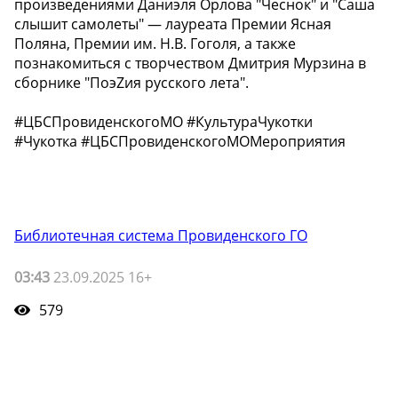
произведениями Даниэля Орлова "Чеснок" и "Саша
слышит самолеты" — лауреата Премии Ясная
Поляна, Премии им. Н.В. Гоголя, а также
познакомиться с творчеством Дмитрия Мурзина в
сборнике "ПоэZия русского лета".
#ЦБСПровиденскогоМО #КультураЧукотки
#Чукотка #ЦБСПровиденскогоМОМероприятия
Библиотечная система Провиденского ГО
03:43
23.09.2025 16+
579