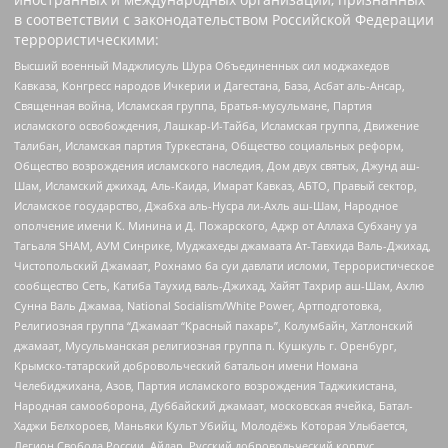
в соответствии с законодательством Российской Федерации
террористическими:
Высший военный Маджлисуль Шура Объединенных сил моджахедов
Кавказа, Конгресс народов Ичкерии и Дагестана, База, Асбат аль-Ансар,
Священная война, Исламская группа, Братья-мусульмане, Партия
исламского освобождения, Лашкар-И-Тайба, Исламская группа, Движение
Талибан, Исламская партия Туркестана, Общество социальных реформ,
Общество возрождения исламского наследия, Дом двух святых, Джунд аш-
Шам, Исламский джихад, Аль-Каида, Имарат Кавказ, АБТО, Правый сектор,
Исламское государство, Джабха аль-Нусра ли-Ахль аш-Шам, Народное
ополчение имени К. Минина и Д. Пожарского, Аджр от Аллаха Субхану уа
Тагьаля SHAM, АУМ Синрике, Муджахеды джамаата Ат-Тавхида Валь-Джихад,
Чистопольский Джамаат, Рохнамо ба суи давлати исломи, Террористическое
сообщество Сеть, Катиба Таухид валь-Джихад, Хайят Тахрир аш-Шам, Ахлю
Сунна Валь Джамаа, National Socialism/White Power, Артподготовка,
Религиозная группа “Джамаат “Красный пахарь”, Колумбайн, Хатлонский
джамаат, Мусульманская религиозная группа п. Кушкуль г. Оренбург,
Крымско-татарский добровольческий батальон имени Номана
Челебиджихана, Азов, Партия исламского возрождения Таджикистана,
Народная самооборона, Дуббайский джамаат, московская ячейка, Батал-
Хаджи Белхороев, Маньяки Культ Убийц, Молодёжь Которая Улыбается,
Легион Свобода России, Айдар, Русский добровольческий корпус