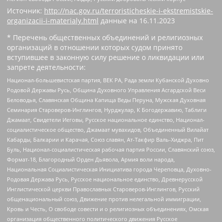
Источник:
http://nac.gov.ru/terroristicheskie-i-ekstremistskie-
organizacii-i-materialy.html
данные на
16.11.2023
* Перечень общественных объединений и религиозных
организаций в отношении которых судом принято
вступившее в законную силу решение о ликвидации или
запрете деятельности:
Национал-большевистская партия, ВЕК РА, Рада земли Кубанской Духовно
Родовой Державы Русь, Община Духовного Управления Асгардской Веси
Беловодья, Славянская Община Капища Веды Перуна, Мужская Духовная
Семинария Староверов-Инглингов, Нурджулар, К Богодержавию, Таблиги
Джамаат, Свидетели Иеговы, Русское национальное единство, Национал-
социалистическое общество, Джамаат мувахидов, Объединенный Вилайат
Кабарды, Балкарии и Карачая, Союз славян, Ат-Такфир Валь-Хиджра, Пит
Буль, Национал-социалистическая рабочая партия России, Славянский союз,
Формат-18, Благородный Орден Дьявола, Армия воли народа,
Национальная Социалистическая Инициатива города Череповца, Духовно-
Родовая Держава Русь, Русское национальное единство, Древнерусской
Инглистической церкви Православных Староверов-Инглингов, Русский
общенациональный союз, Движение против нелегальной иммиграции,
Кровь и Честь, О свободе совести и о религиозных объединениях, Омская
организация общественного политического движения Русское