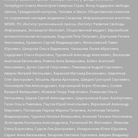
Петербурге Совета Министров Северных Стран, Фонд поддержки свободы
прессы, Гражданский контроль, Человек и Закон, Общественная комиссия
по сохранению наследия академика Сахарова, Информационное агентство
МЕМО. РУ, Институт региональной прессы, Институт Развития Свободы
Информации, Экозащита!-Женсовет, Общественный вердикт, Евразийская
антимонопольная ассоциация, Бедушев Петр Петрович, Дзугкоева Регина
Николаевна, Кривенко Сергей Владимирович, Милославский Павел
Юрьевич, Шнырова Ольга Вадимовна, Чанышева Лилия Айратовна,
Сидорович Ольга Борисовна, Туровский Александр Алексеевич, Васильева
Анастасия Евгеньевна, Ривина Анна Валерьевна, Бойко Анатолий
Николаевич, Дугин Сергей Георгиевич, Пивоваров Андрей Сергеевич,
Аверин Виталий Евгеньевич, Барахоев Магомед Бекханович, Шарипков
Олег Викторович, Мошель Ирина Ароновна, Шведов Григорий Сергеевич,
Пономарев Лев Александрович, Каргалицкий Борис Юльевич, Созаев
Валерий Валерьевич, Исламов Тимур Рифгатович, Романова Ольга
Евгеньевна, Щаров Сергей Алексадрович, Цирульников Борис Альбертович,
Гасан Ольга Павловна, Паутов Юрий Анатольевич, Верховский Александр
Маркович, Пислакова-Паркер Марина Петровна, Кочеткова Татьяна
Владимировна, Чуркина Наталья Валерьевна, Акимова Татьяна Николаевна,
Золотарева Екатерина Александровна, Рачинский Ян Збигневич, Жемкова
Елена Борисовна, Гудков Лев Дмитриевич, Илларионова Юлия Юрьевна,
Саранг Анна Васильевна, Захарова Светлана Сергеевна, Аверин Владимир