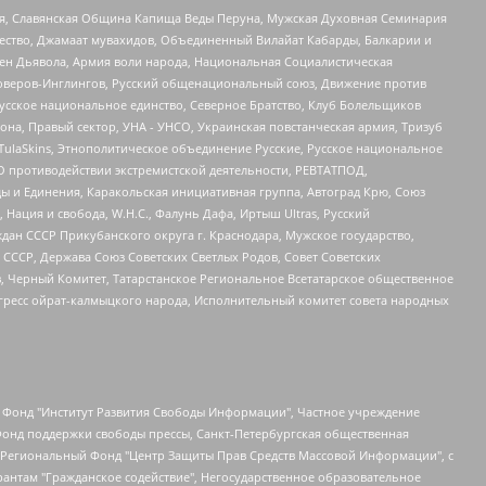
ья, Славянская Община Капища Веды Перуна, Мужская Духовная Семинария
щество, Джамаат мувахидов, Объединенный Вилайат Кабарды, Балкарии и
ден Дьявола, Армия воли народа, Национальная Социалистическая
роверов-Инглингов, Русский общенациональный союз, Движение против
усское национальное единство, Северное Братство, Клуб Болельщиков
а, Правый сектор, УНА - УНСО, Украинская повстанческая армия, Тризуб
 TulaSkins, Этнополитическое объединение Русские, Русское национальное
О противодействии экстремистской деятельности, РЕВТАТПОД,
ы и Единения, Каракольская инициативная группа, Автоград Крю, Союз
 Нация и свобода, W.H.С., Фалунь Дафа, Иртыш Ultras, Русский
ан СССР Прикубанского округа г. Краснодара, Мужское государство,
СССР, Держава Союз Советских Светлых Родов, Совет Советских
в, Черный Комитет, Татарстанское Региональное Всетатарское общественное
гресс ойрат-калмыцкого народа, Исполнительный комитет совета народных
евосточное общественное движение "Маяк", Санкт-Петербургская ЛГБТ-инициативная группа "Выход", Инициативная группа ЛГБТ+ "Реверс", Алексеев Андрей Викторович, Бекбулатова Таисия Львовна, Беляев Иван Михайлович, Владыкина Елена Сергеевна, Гельман Марат Александрович, Никульшина Вероника Юрьевна, Толоконникова Надежда Андреевна, Шендерович Виктор Анатольевич, Общество с ограниченной ответственностью "Данное сообщение", Общество с ограниченной ответственностью Издательский дом "Новая глава", Айнбиндер Александра Александровна, Московский комьюнити-центр для ЛГБТ+инициатив, Благотворительный фонд развития филантропии, Deutsche Welle (Германия, Kurt-Schumacher-Strasse 3, 53113 Bonn), Борзунова Мария Михайловна, Воробьев Виктор Викторович, Голубева Анна Львовна, Константинова Алла Михайловна, Малкова Ирина Владимировна, Мурадов Мурад Абдулгалимович, Осетинская Елизавета Николаевна, Понасенков Евгений Николаевич, Ганапольский Матвей Юрьевич, Киселев Евгений Алексеевич, Борухович Ирина Григорьевна, Дремин Иван Тимофеевич, Дубровский Дмитрий Викторович, Красноярская региональная общественная организация поддержки и развития альтернативных образовательных технологий и межкультурных коммуникаций "ИНТЕРРА", Маяковская Екатерина Алексеевна, Фейгин Марк Захарович, Филимонов Андрей Викторович, Дзугкоева Регина Николаевна, Доброхотов Роман Александрович, Дудь Юрий Александрович, Елкин Сергей Владимирович, Кругликов Кирилл Игоревич, Сабунаева Мария Леонидовна, Семенов Алексей Владимирович, Шаинян Карен Багратович, Шульман Екатерина Михайловна, Асафьев Артур Валерьевич, Вахштайн Виктор Семенович, Венедиктов Алексей Алексеевич, Лушникова Екатерина Евгеньевна, Волков Леонид Михайлович, Невзоров Александр Глебович, Пархоменко Сергей Борисович, Сироткин Ярослав Николаевич, Кара-Мурза Владимир Владимирович, Баранова Наталья Владимировна, Гозман Леонид Яковлевич, Кагарлицкий Борис Юльевич, Климарев Михаил Валерьевич, Милов Владимир Станиславович, Автономная некоммерческая организация Краснодарский центр современного искусства "Типография", Моргенштерн Алишер Тагирович, Соболь Любовь Эдуардовна, Общество с ограниченной ответственностью "ЛИЗА НОРМ", Каспаров Гарри Кимович, Ходорковский Михаил Борисович, Общество с ограниченной ответственностью "Апрельские тезисы", Данилович Ирина Брониславовна, Кашин Олег Владимирович, Петров Николай Владимирович, Пивоваров Алексей Владимирович, Соколов Михаил Владимирович, Цветкова Юлия Владимировна, Чичваркин Евгений Александрович, Комитет против пыток/Команда против пыток, Общество с ограниченной ответственностью "Первый научный", Общество с ограниченной ответственностью "Вертолет и ко", Белоцерковская Вероника Борисовна, Кац Максим Евгеньевич, Лазарева Татьяна Юрьевна, Шаведдинов Руслан Табризович, Яшин Илья Валерьевич, Общество с ограниченной ответственностью "Иноагент ААВ", Алешковский Дмитрий Петрович, Альбац Евгения Марковна, Быков Дмитрий Львович, Галямина Юлия Евгеньевна, Лойко Сергей Леонидович, Мартынов Кирилл Константинович, Медведев Сергей Александрович, Крашенинников Федор Геннадиевич, Гордеева Катерина Вл