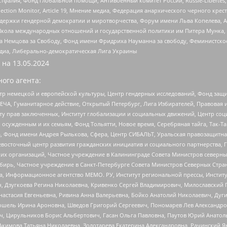
фалия, Фонд глобальной помощи, Антивоенный комитет России, Russie-Libertes, L
lection Monitor, Article 19, Мнение медиа, Федерация анархического черного кр
и гендерной демократии и миротворчества, Форум имени Льва Копелева, American C
г, Школа международных отношений и государственной политики им Питера Мунка
 Немцова за Свободу, Фонд имени Фридриха Науманна за свободу, Феминистско
медиа, Либерально-демократическая Лига Украины
 на
13.05.2024
ого агента:
р немецкой и европейской культуры, Центр гендерных исследований, Фонд защи
ЧА, Гуманитарное действие, Открытый Петербург, Лига Избирателей, Правовая 
иту прав заключенных, Институт глобализации и социальных движений, Центр 
ужденным и их семьям, Фонд Тольятти, Новое время, Серебряная тайга, Так-Так-
, Фонд имени Андрея Рылькова, Сфера, Центр СИБАЛЬТ, Уральская правозащитна
невосточный центр развития гражданских инициатив и социального партнерства, 
 организаций, Частное учреждение в Калининграде Совета Министров северных 
бирь, Частное учреждение в Санкт-Петербурге Совета Министров Северных Стра
а, Информационное агентство МЕМО. РУ, Институт региональной прессы, Инсти
ч, Дзугкоева Регина Николаевна, Кривенко Сергей Владимирович, Милославски
настасия Евгеньевна, Ривина Анна Валерьевна, Бойко Анатолий Николаевич, Дуг
ошель Ирина Ароновна, Шведов Григорий Сергеевич, Пономарев Лев Александро
ч, Цирульников Борис Альбертович, Гасан Ольга Павловна, Паутов Юрий Анато
Акимова Татьяна Николаевна, Золотарева Екатерина Александровна, Рачинский Я