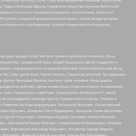
a Asocicion de Rusos Libres, Союз за возвращение Северных территорий,
еста, Радио Свободная Европа, Германское общество изучения Восточной
ouncils for International Education, Cultural Vistas, Institute of
, Российско-канадский демократический альянс, Школа международных
е антивоенное сопротивление, Комитет независимости Ингушетии,
ты прав граждан Штаб, Институт права и публичной политики, Фонд
инициатива, Гражданский Союз, Хасдей Ерушалаим, Центр поддержки и
социально-информационных инициатив Действие, Благотворительный фонд
Так, Сова, центр Анна, Проект Апрель, Самарская губерния, Эра здоровья,
я группа, Женщины Евразии, Институт прав человека, Фонд защиты
Гражданское действие, Центр независимых социологических исследований,
стран, Гражданское содействие, Трансперенси Интернешнл-Р, Центр
н, Фонд поддержки свободы прессы, Гражданский контроль, Человек и
тут Развития Свободы Информации, Экозащита!-Женсовет, Общественный
й Павел Юрьевич, Шнырова Ольга Вадимовна, Чанышева Лилия Айратовна,
ин Сергей Георгиевич, Пивоваров Андрей Сергеевич, Аверин Виталий
вич, Каргалицкий Борис Юльевич, Созаев Валерий Валерьевич, Исламов
льевич, Верховский Александр Маркович, Пислакова-Паркер Марина
н Збигневич, Жемкова Елена Борисовна, Гудков Лев Дмитриевич,