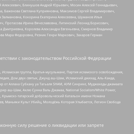
й Алексеевич, Блинушов Андрей Юрьевич, Мосин Алексей Геннадьевич,
а, Баженова Светлана Куприяновна, Максимов Сергей Владимирович,
а Залмановна, Кокорина Екатерина Алексеевна, Шуманов Илья
ч, Протасова Ирина Вячеславовна, Литинский Леонид Борисович,
а Дмитриевна, Королева Александра Евгеньевна, Смирнов Владимир
ова Мара Федоровна, Резник Генри Маркович, Захаров Герман
етствии с законодательством Российской Федерации
 Исламская группа, Братья-мусульмане, Партия исламского освобождения,
едия, Дом двух святых, Джунд аш-Шам, Исламский джихад, Аль-Каида,
жр от Аллаха Субхану уа Тагьаля SHAM, АУМ Синрике, Муджахеды джамаата
рир аш-Шам, Ахлю Сунна Валь Джамаа, National Socialism/White Power,
рг, Крымско-татарский добровольческий батальон имени Номана
оев, Маньяки Культ Убийц, Молодёжь Которая Улыбается, Легион Свобода
аконную силу решение о ликвидации или запрете