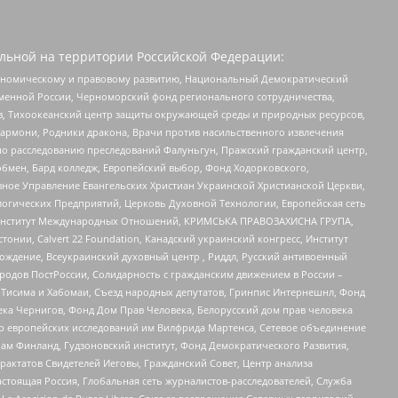
льной на территории Российской Федерации:
кономическому и правовому развитию, Национальный Демократический
менной России, Черноморский фонд регионального сотрудничества,
, Тихоокеанский центр защиты окружающей среды и природных ресурсов,
 Хармони, Родники дракона, Врачи против насильственного извлечения
по расследованию преследований Фалуньгун, Пражский гражданский центр,
бмен, Бард колледж, Европейский выбор, Фонд Ходорковского,
ное Управление Евангельских Христиан Украинской Христианской Церкви,
огических Предприятий, Церковь Духовной Технологии, Европейская сеть
ий Институт Международных Отношений, КРИМСЬКА ПРАВОЗАХИСНА ГРУПА,
стонии, Calvert 22 Foundation, Канадский украинский конгресс, Институт
ждение, Всеукраинский духовный центр , Риддл, Русский антивоенный
ародов ПостРоссии, Солидарность с гражданским движением в России –
в Тисима и Хабомаи, Съезд народных депутатов, Гринпис Интернешнл, Фонд
ека Чернигов, Фонд Дом Прав Человека, Белорусский дом прав человека
нтр европейских исследований им Вилфрида Мартенса, Сетевое объединение
Чам Финланд, Гудзоновский институт, Фонд Демократического Развития,
актатов Свидетелей Иеговы, Гражданский Совет, Центр анализа
астоящая Россия, Глобальная сеть журналистов-расследователей, Служба