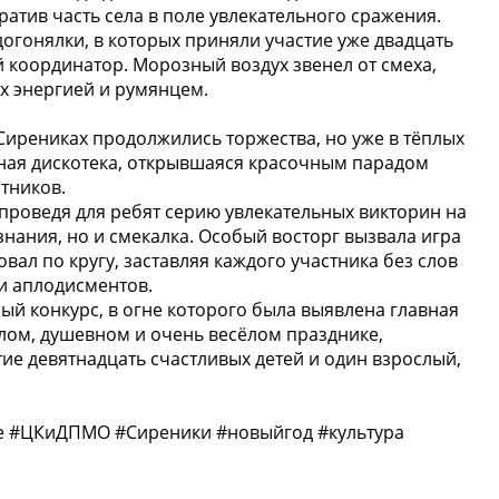
атив часть села в поле увлекательного сражения.
огонялки, в которых приняли участие уже двадцать
координатор. Морозный воздух звенел от смеха,
ех энергией и румянцем.
 Сирениках продолжились торжества, но уже в тёплых
бная дискотека, открывшаяся красочным парадом
тников.
проведя для ребят серию увлекательных викторин на
знания, но и смекалка. Особый восторг вызвала игра
л по кругу, заставляя каждого участника без слов
и аплодисментов.
й конкурс, в огне которого была выявлена главная
плом, душевном и очень весёлом празднике,
е девятнадцать счастливых детей и один взрослый,
 #ЦКиДПМО #Сиреники #новыйгод #культура