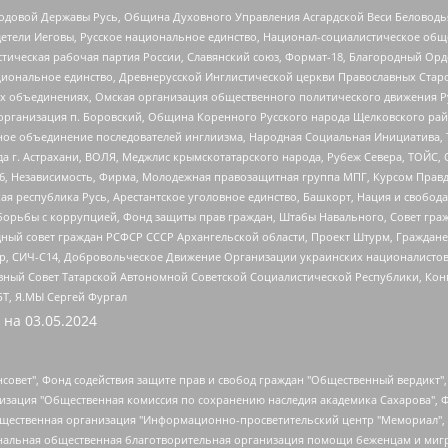
 Родовой Державы Русь, Община Духовного Управления Асгардской Веси Беловод
детели Иеговы, Русское национальное единство, Национал-социалистическое об
истическая рабочая партия России, Славянский союз, Формат-18, Благородный Ор
ациональное единство, Древнерусской Инглистической церкви Православных Ста
ных объединениях, Омская организация общественного политического движения Р
рганизация п. Боровский, Община Коренного Русского народа Щелковского район
гиозное объединение последователей инглиизма, Народная Социальная Инициатива,
 г. Астрахани, ВОЛЯ, Меджлис крымскотатарского народа, Рубеж Севера, ТОЙС, 
6, Независимость, Фирма, Молодежная правозащитная группа МПГ, Курсом Правд
ая республика Русь, Арестантское уголовное единство, Башкорт, Нация и свобода,
орьбы с коррупцией, Фонд защиты прав граждан, Штабы Навального, Совет гражд
ный совет граждан РСФСР СССР Архангельской области, Проект Штурм, Граждане 
tsApp, СИЧ-С14, Добровольческое Движение Организации украинских националисто
ный Совет Татарской Автономной Советской Социалистической Республики, Кон
БТ, Я.МЫ Сергей Фургал
 на
03.05.2024
мная некоммерческая организация "Центр по работе с проблемой насилия "НАСИЛИЮ.НЕТ", Межрегиональный профессиональный союз работников здравоохранения "Альянс врачей", Юридическое лицо, зарегистрированное в Латвийской Республике, SIA "Medusa Project" (регистрационный номер 40103797863, дата регистрации 10.06.2014), Некоммерческая организация "Фонд по борьбе с коррупцией", Автономная некоммерческая организация "Институт права и публичной политики", Баданин Роман Сергеевич, Гликин Максим Александрович, Железнова Мария Михайловна, Лукьянова Юлия Сергеевна, Маетная Елизавета Витальевна, Маняхин Петр Борисович, Чуракова Ольга Владимировна, Ярош Юлия Петровна, Юридическое лицо "The Insider SIA", зарегистрированное в Риге, Латвийская Республика (дата регистрации 26.06.2015), являющееся администратором доменного имени интернет-издания "The Insider SIA", https://theins.ru, Постернак Алексей Евгеньевич, Рубин Михаил Аркадьевич, Анин Роман Александрович, Юридическое лицо Istories fonds, зарегистрированное в Латвийской Республике (регистрационный номер 50008295751, дата регистрации 24.02.2020), Великовский Дмитрий Александрович, Долинина Ирина Николаевна, Мароховская Алеся Алексеевна, Шлейнов Роман Юрьевич, Шмагун Олеся Валентиновна, Общество с ограниченной ответственностью "Альтаир 2021", Общество с ограниченной ответственностью "Вега 2021", Общество с ограниченной ответственностью "Главный редактор 2021", Общество с ограниченной ответственностью "Ромашки монолит", Важенков Артем Валерьевич, Ивановская областная общественная организация "Центр гендерных исследований", Гурман Юрий Альбертович, Медиапроект "ОВД-Инфо", Егоров Владимир Владимирович, Жилинский Владимир Александрович, Общество с ограниченной ответственностью "ЗП", Иванова София Юрьевна, Карезина Инна Павловна, Кильтау Екатерина Викторовна, Петров Алексей Викторович, Пискунов Сергей Евгеньевич, Смирнов Сергей Сергеевич, Тихонов Михаил Сергеевич, Общество с ограниченной ответственностью "ЖУРНАЛИСТ-ИНОСТРАННЫЙ АГЕНТ", Арапова Галина Юрьевна, Вольтская Татьяна Анатольевна, Американская компания "Mason G.E.S. Anonymous Foundation" (США), являющаяся владельцем интернет-издания https://mnews.world/, Компания "Stichting Bellingcat", зарегистрированная в Нидерландах (дата регистрации 11.07.2018), Захаров Андрей Вячеславович, Клепиковская Екатерина Дмитриевна, Общество с ограниченной ответственностью "МЕМО", Перл Роман Александрович, Симонов Евгений Алексеевич, Соловьева Елена Анатольевна, Сотников Даниил Владимирович, Сурначева Елизавета Дмитриевна, Автономная некоммерческая организация по защите прав человека и информированию населения "Якутия – Наше Мнение", Общество с ограниченной ответственностью "Москоу диджитал медиа", с 26.01.2023 Общество с ограниченной ответственностью "Чайка Белые сады", Ветошкина Валерия Валерьевна, Заговора Максим Александрович, Межрегиональное общественное движение "Российская ЛГБТ - сеть", Оленичев Максим Владимирович, Павлов Иван Юрьевич, Скворцова Елена Сергеевна, Общество с ограниченной ответственностью "Как бы инагент", Кочетков Игорь Викторович, Общество с ограниченной ответственностью "Честные выборы", Еланчик Олег Александрович, Общество с ограниченной ответственностью "Нобелевский призыв", Гималова Регина Эмилевна, Григорьев Андрей Валерьевич, Григорьева Алина Александровна, Ассоциация по содействию защите прав призывников, альтернативнослужащих и военнослужащих "Правозащитная группа "Гражданин.Армия.Право", Хисамова Регина Фаритовна, Автономная некоммерческая организация по реализации социально-правовых программ "Лилит", Дальн