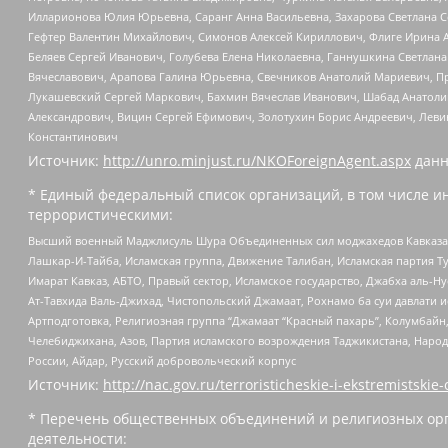
Илларионова Юлия Юрьевна, Саранг Анна Васильевна, Захарова Светлана 
Гефтер Валентин Михайлович, Симонов Алексей Кириллович, Флиге Ирина 
Беляев Сергей Иванович, Голубева Елена Николаевна, Ганнушкина Светлана
Вячеславович, Арапова Галина Юрьевна, Свечников Анатолий Мариевич, П
Лукашевский Сергей Маркович, Бахмин Вячеслав Иванович, Шабад Анатоли
Александрович, Вицин Сергей Ефимович, Золотухин Борис Андреевич, Леви
Константинович
Источник:
http://unro.minjust.ru/NKOForeignAgent.aspx
данн
* Единый федеральный список организаций, в том числе и
террористическими:
Высший военный Маджлисуль Шура Объединенных сил моджахедов Кавказа, Ко
Лашкар-И-Тайба, Исламская группа, Движение Талибан, Исламская партия Т
Имарат Кавказ, АБТО, Правый сектор, Исламское государство, Джабха аль-
Ат-Тавхида Валь-Джихад, Чистопольский Джамаат, Рохнамо ба суи давлати и
Артподготовка, Религиозная группа “Джамаат “Красный пахарь”, Колумбайн
Челебиджихана, Азов, Партия исламского возрождения Таджикистана, Народ
России, Айдар, Русский добровольческий корпус
Источник:
http://nac.gov.ru/terroristicheskie-i-ekstremistskie-
* Перечень общественных объединений и религиозных орг
деятельности: