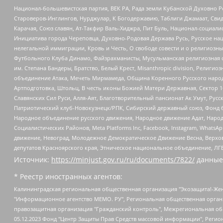
Национал-большевистская партия, ВЕК РА, Рада земли Кубанской Духовно
Староверов-Инглингов, Нурджулар, К Богодержавию, Таблиги Джамаат, Сви
Карачая, Союз славян, Ат-Такфир Валь-Хиджра, Пит Буль, Национал-социал
Инициатива города Череповца, Духовно-Родовая Держава Русь, Русское н
нелегальной иммиграции, Кровь и Честь, О свободе совести и о религиоз
Футбольного Клуба Динамо, Файзрахманисты, Мусульманская религиозная о
им. Степана Бандеры, Братство, Белый Крест, Misanthropic division, Рели
объединение Атака, Мечеть Мирмамеда, Община Коренного Русского народа
Артподготовка, Штольц, В честь иконы Божией Матери Державная, Сектор 1
Славянских Сил Руси, Алля-Аят, Благотворительный пансионат Ак Умут, Русск
Патриотический клуб-Новокузнецк/РПК, Сибирский державный союз, Фонд б
Народное объединение русского движения, Народное движение Адат, Народ
Социалистических Районов, Meta Platforms Inc, Facebook, Instagram, Wha
движение, Невоград, Молодежное Демократическое Движение Весна, Верхов
депутатов Красноярского края, Этническое национальное объединение, ЛГ
Источник:
https://minjust.gov.ru/ru/documents/7822/
данные
* Реестр иностранных агентов:
Калининградская региональная общественная организация "Экозащита!-Женсовет", Фонд содействия защите прав и свобод граждан "Общественный вердикт", Фонд "Институт Развития Свободы Информации", Частное учреждение "Информационное агентство МЕМО. РУ", Региональная общественная организация "Общественная комиссия по сохранению наследия академика Сахарова", Фонд поддержки свободы прессы, Санкт-Петербургская общественная правозащитная организация "Гражданский контроль", Межрегиональная общественная организация "Информационно-просветительский центр "Мемориал", Региональный Фонд "Центр Защиты Прав Средств Массовой Информации", с 05.12.2023 Фонд "Центр Защиты Прав Средств массовой информации", Региональная общественная благотворительная организация помощи беженцам и мигрантам "Гражданское содействие", Негосударственное образовательное учреждение дополнительного профессионального образования (повышение квалификации) специалистов "АКАДЕМИЯ ПО ПРАВАМ ЧЕЛОВЕКА", Свердловская региональная общественная организация "Сутяжник", Автономная некоммерческая организация "Центр независимых социологических исследований", Союз общественных объединений "Российский исследовательский центр по правам человека", Региональное общественное учреждение научно-информационный центр "МЕМОРИАЛ", Некоммерческая организация "Фонд защиты гласности", Автономная некоммерческая организация "Институт прав человека", Городская общественная организация "Екатеринбургское общество "МЕМОРИАЛ", Городская общественная организация "Рязанское историко-просветительское и правозащитное общество "Мемориал" (Рязанский Мемориал), Челябинский региональный орган общественной самодеятельности – женское общественное объединение "Женщины Евразии", Челябинский региональный орган общественной самодеятельности "Уральская правозащитная группа", Фонд содействия защите здоровья и социальной справедливости имени Андрея Рылькова, Автономная Некоммерческая Организация "Аналитический Центр Юрия Левады", Автономная некоммерческая организация социальной поддержки населения "Проект Апрель", Региональная общественная организация помощи женщинам и детям, находящимся в кризисной ситуации "Информационно-методический центр "Анна", Фонд содействия развитию массовых коммуникаций и правовому просвещению "Так-так-Так", Фонд содействия устойчивому развитию "Серебряная тайга", Свердловский региональный общественный фонд социальных проектов "Новое время", "Idel.Реалии", Кавказ.Реалии, Крым.Реалии, Телеканал Настоящее Время, Татаро-башкирская служба Радио Свобода (Azatliq Radiosi), Радио Свободная Европа/Радио Свобода (PCE/PC), "Сибирь.Реалии", "Фактограф", Благотворительный фонд помощи осужденным и их семьям, Автономная некоммерческая организация "Институт глобализации и социальных движений", Фонд "В защиту прав заключенных", Частное учреждение "Центр поддержки и содействия развитию средств массовой информации", Пензенский региональный общественный благотворительный фонд "Гражданский союз", "Север.Реалии", Некоммерческая организация Фонд "Правовая инициатива", Общество с ограниченной ответственностью "Радио Свободная Европа/Радио Свобода", Чешское информационное агентство "MEDIUM-ORIENT", Красноярская региональная общественная организация "Мы против СПИДа", Камалягин Денис Николаевич, Маркелов Сергей Евгеньевич, Пономарев Лев Александрович, Савицкая Людмила Алексеевна, Автоно