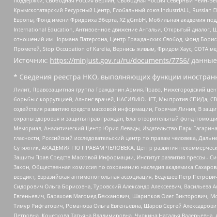
поддержки, Свободная Россия Берлин, Свободная Россия Северный Рейн-Вест
Крымскотатарский Ресурсный Центр, Глобальный союз IndustriALL, Russian E
Европы, Фонд имени Фридриха Эберта, XZ gGmbH, Мобильная академия поддержк
International Education, Антивоенное движение Антальи, Открытый диало
отношений им Нормана Патерсона, Центр Гражданских Свобод, Фонд Бориса
Прометей, Stop Occupation of Karelia, Вернись живым, Фридом Хаус, СОТА 
Источник:
https://minjust.gov.ru/ru/documents/7756/
данные
* Сведения реестра НКО, выполняющих функции иностранн
Лилит, Правозащитная группа Гражданин.Армия.Право, Нижегородский цент
борьбы с коррупцией, Альянс врачей, НАСИЛИЮ.НЕТ, Мы против СПИДа, СВЕ
содействия развитию средств массовой информации, Горячая Линия, В защ
охраны здоровья и защиты прав граждан, Благотворительный фонд помощи ос
Мемориал, Аналитический Центр Юрия Левады, Издательство Парк Гагарина
гласности, Российский исследовательский центр по правам человека, Даль
Сутяжник, АКАДЕМИЯ ПО ПРАВАМ ЧЕЛОВЕКА, Центр развития некоммерческих
Защиты Прав Средств Массовой Информации, Институт развития прессы - Си
Закон, Общественная комиссия по сохранению наследия академика Сахаров
вердикт, Евразийская антимонопольная ассоциация, Бедушев Петр Петрови
Сидорович Ольга Борисовна, Туровский Александр Алексеевич, Васильева А
Евгеньевич, Барахоев Магомед Бекханович, Шарипков Олег Викторович, М
Тимур Рифгатович, Романова Ольга Евгеньевна, Щаров Сергей Алексадрови
Петровна, Кочеткова Татьяна Владимировна, Чуркина Наталья Валерьевна, 