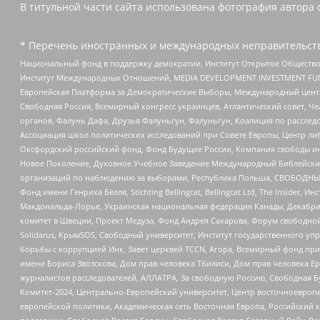
В титульной части сайта использована фотография автора с
* Перечень иностранных и международных неправительств
Национальный фонд в поддержку демократии, Институт Открытое Общество
Институт Международных Отношений, MEDIA DEVELOPMENT INVESTMENT FUND,
Европейская Платформа за Демократические Выборы, Международный цент
Свободная Россия, Всемирный конгресс украинцев, Атлантический совет, Ч
органов, Фалунь Дафа, Друзья Фалуньгун, Фалуньгун, Коалиция по рассле
Ассоциация школ политических исследований при Совете Европы, Центр ли
Оксфордский российский фонд, Фонд Будущее России, Компания свободы ин
Новое Поколение, Духовное Учебное Заведение Международный Библейский
организаций по наблюдению за выборами, Республика Польша, СВОБОДНЫЙ
Фонд имени Генриха Бёлля, Stichting Bellingcat, Bellingcat Ltd, The Inside
Макдональда-Лорье, Украинская национальная федерация Канады, Декабрис
комитет в Швеции, Проект Медуза, Фонд Андрея Сахарова, Форум свободной 
Solidarus, КрымSOS, Свободный университет, Институт государственного у
борьбы с коррупцией Инк, Завет церквей TCCN, Агора, Всемирный фонд при
имени Бориса Звозскова, Дом прав человека Тбилиси, Дом прав человека Ер
журналистов расследователей, АЛЛАТРА, За свободную Россию, Свободная Б
Комитет-2024, Центрально-Европейский университет, Центр восточноевроп
европейской политики, Академическая сеть Восточная Европа, Российский к