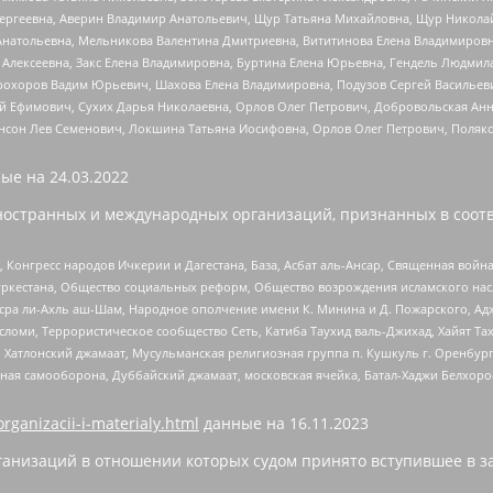
Сергеевна, Аверин Владимир Анатольевич, Щур Татьяна Михайловна, Щур Никола
Анатольевна, Мельникова Валентина Дмитриевна, Вититинова Елена Владимировн
 Алексеевна, Закс Елена Владимировна, Буртина Елена Юрьевна, Гендель Людмил
рохоров Вадим Юрьевич, Шахова Елена Владимировна, Подузов Сергей Васильеви
й Ефимович, Сухих Дарья Николаевна, Орлов Олег Петрович, Добровольская Анн
нсон Лев Семенович, Локшина Татьяна Иосифовна, Орлов Олег Петрович, Поляк
ые на
24.03.2022
ностранных и международных организаций, признанных в соотв
нгресс народов Ичкерии и Дагестана, База, Асбат аль-Ансар, Священная война,
уркестана, Общество социальных реформ, Общество возрождения исламского насл
Нусра ли-Ахль аш-Шам, Народное ополчение имени К. Минина и Д. Пожарского, Ад
сломи, Террористическое сообщество Сеть, Катиба Таухид валь-Джихад, Хайят Тах
, Хатлонский джамаат, Мусульманская религиозная группа п. Кушкуль г. Оренбу
ная самооборона, Дуббайский джамаат, московская ячейка, Батал-Хаджи Белхор
organizacii-i-materialy.html
данные на
16.11.2023
анизаций в отношении которых судом принято вступившее в з