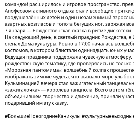
командой расширилось и игровое пространство, превр
Апофеозом активного отдыха стали всеобщие прятки-д
воодушевлённых детей и один незаменимый взрослый 
азартных возгласов и топота бегущих ног, заряжая вс
7 января — Рождественская сказка в ритме дискотеки
На следующий день, в светлый праздник Рождества, в
стенах Дома культуры. Ровно в 17:00 началась волше
костюмов, в котором блистали одиннадцать юных учас
Ведущая праздника поддержала чудесную атмосферу, 
рождественскую тематику, где проверялись не только 
«Морозная пантомима»: волшебный колпак прошествова
изображать зимние чудеса, что вызвало море улыбок 
Кульминацией вечера стал зажигательный танцевальны
«зажигалочка» — королева танцпола. Всего в этом тё
объединившем творчество и движение, приняли участи
подаривший им эту сказку.
#БольшиеНовогодниеКаникулы #культурныевыходные