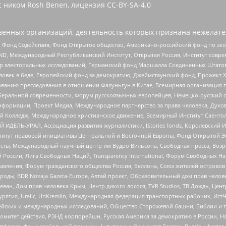
 ником Rosh Benen, лицензия CC-BY-SA-4.0
енных организаций, деятельность которых признана нежелате
 Фонд Содействия, Фонд Открытое общество, Американо-российский фонд по э
 Международный Республиканский Институт, Открытая Россия, Институт совре
р электоральных исследований, Германский фонд Маршалла Соединенных Штатов
еловек в беде, Европейский фонд за демократию, Джеймстаунский фонд, Прожект
дованию преследования в отношении Фалуньгун в Китае, Всемирная организация 
беральной современности, Форум русскоязычных европейцев, Немецко-русский о
формации, Проект Медиа, Международное партнерство за права человека, Духов
 Колледж, Международное христианское движение, Всемирный Институт Саентол
 ИДЕЛЬ-УРАЛ, Ассоциация развития журналистики, IStories fonds, Королевск
r, Институт правовой инициативы Центральной и Восточной Европы, Фонд Открытой Э
ты, Международный научный центр им Вудро Вильсона, Свободная пресса, Возро
России, Лига Свободных Наций, Transparеncy International, Форум Свободных Н
правления, Форум гражданского общества Россия, Беллона, Союз жителей острово
роды, BDR Novaja Gazeta-Europe, Алтай проект, Образовательный дом прав челов
еван, Дом прав человека Крым, Центр дикого лосося, TVR Studios, ТВ Дождь, Це
урятия, Uralic, UnKremlin, Международная федерация транспортных рабочих, Ист
ейских и международных исследований, Общество Сторожевой башни, Библии и тр
омитет действия, РЭНД корпорейшн, Русская Америка за демократию в России, Н