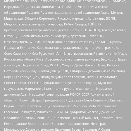
Misanthropic division, Религиозное объединение последователей инглиизма,
Народная Социальная Инициатива, TulaSkins, Этнополитическое
объединение Русские, Русское национальное объединение Атака, Мечеть
Мирмамеда, Община Коренного Русского народа г. Астрахани, ВОЛЯ,
Меджлис крымскотатарского народа, Рубеж Севера, ТОЙС, О
противодействии экстремистской деятельности, РЕВТАТПОД, Артподготовка,
Штольц, В честь иконы Божией Матери Державная, Сектор 16,
Независимость, Фирма, Молодежная правозащитная группа МПГ, Курсом
Правды и Единения, Каракольская инициативная группа, Автоград Крю,
Союз Славянских Сил Руси, Алля-Аят, Благотворительный пансионат Ак Умут,
Русская республика Русь, Арестантское уголовное единство, Башкорт, Нация
и свобода, Нация и свобода, W.H.С., Фалунь Дафа, Иртыш Ultras, Русский
Патриотический клуб-Новокузнецк/РПК, Сибирский державный союз, Фонд
борьбы с коррупцией, Фонд защиты прав граждан, Штабы Навального,
Совет граждан СССР Прикубанского округа г. Краснодара, Мужское
государство, Народное объединение русского движения, Народное
движение Адат, Народный совет граждан РСФСР СССР Архангельской
области, Проект Штурм, Граждане СССР, Держава Союз Советских Светлых
Родов, Совет Советских Социалистических Районов, Meta Platforms Inc,
Facebook, Instagram, WhatsApp, СИЧ-С14, Добровольческое Движение
Организации украинских националистов, Черный Комитет, Татарстанское
Региональное Всетатарское общественное движение, Невоград,
Молодежное Демократическое Движение Весна, Верховный Совет