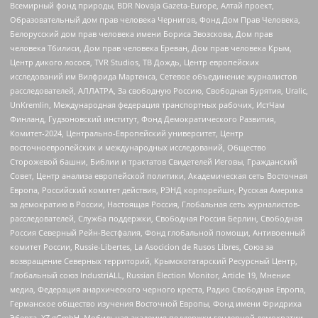
Всемирный фонд природы, BDR Novaja Gazeta-Europe, Алтай проект,
Образовательный дом прав человека Чернигов, Фонд Дом Прав Человека,
Белорусский дом прав человека имени Бориса Звозскова, Дом прав
человека Тбилиси, Дом прав человека Ереван, Дом прав человека Крым,
Центр дикого лосося, TVR Studios, ТВ Дождь, Центр европейских
исследований им Вилфрида Мартенса, Сетевое объединение журналистов
расследователей, АЛЛАТРА, За свободную Россию, Свободная Бурятия, Uralic,
UnKremlin, Международная федерация транспортных рабочих, ИстЧам
Финланд, Гудзоновский институт, Фонд Демократического Развития,
Комитет-2024, Центрально-Европейский университет, Центр
восточноевропейских и международных исследований, Общество
Сторожевой башни, Библии и трактатов Свидетелей Иеговы, Гражданский
Совет, Центр анализа европейской политики, Академическая сеть Восточная
Европа, Российский комитет действия, РЭНД корпорейшн, Русская Америка
за демократию в России, Настоящая Россия, Глобальная сеть журналистов-
расследователей, Служба поддержки, Свободная Россия Берлин, Свободная
Россия Северный Рейн-Вестфалия, Фонд глобальной помощи, Антивоенный
комитет России, Russie-Libertes, La Asocicion de Rusos Libres, Союз за
возвращение Северных территорий, Крымскотатарский Ресурсный Центр,
Глобальный союз IndustriALL, Russian Election Monitor, Article 19, Мнение
медиа, Федерация анархического черного креста, Радио Свободная Европа,
Германское общество изучения Восточной Европы, Фонд имени Фридриха
Эберта, XZ gGmbH, Мобильная академия поддержки гендерной демократии