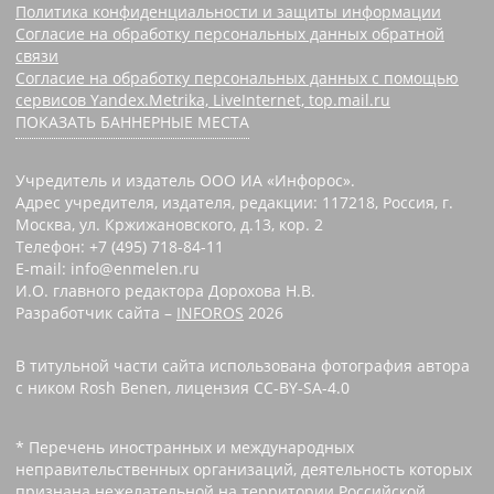
Политика конфиденциальности и защиты информации
Согласие на обработку персональных данных обратной
связи
Согласие на обработку персональных данных с помощью
сервисов Yandex.Metrika, LiveInternet, top.mail.ru
ПОКАЗАТЬ БАННЕРНЫЕ МЕСТА
Учредитель и издатель ООО ИА «Инфорос».
Адрес учредителя, издателя, редакции: 117218, Россия, г.
Москва, ул. Кржижановского, д.13, кор. 2
Телефон: +7 (495) 718-84-11
E-mail: info@enmelen.ru
И.О. главного редактора Дорохова Н.В.
Разработчик сайта –
INFOROS
2026
В титульной части сайта использована фотография автора
с ником Rosh Benen, лицензия CC-BY-SA-4.0
* Перечень иностранных и международных
неправительственных организаций, деятельность которых
признана нежелательной на территории Российской