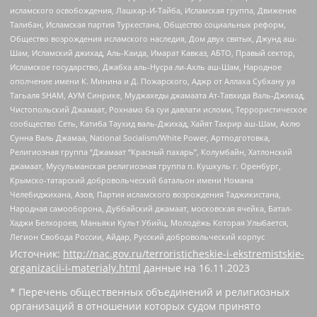
исламского освобождения, Лашкар-И-Тайба, Исламская группа, Движение
Талибан, Исламская партия Туркестана, Общество социальных реформ,
Общество возрождения исламского наследия, Дом двух святых, Джунд аш-
Шам, Исламский джихад, Аль-Каида, Имарат Кавказ, АБТО, Правый сектор,
Исламское государство, Джабха аль-Нусра ли-Ахль аш-Шам, Народное
ополчение имени К. Минина и Д. Пожарского, Аджр от Аллаха Субхану уа
Тагьаля SHAM, АУМ Синрике, Муджахеды джамаата Ат-Тавхида Валь-Джихад,
Чистопольский Джамаат, Рохнамо ба суи давлати исломи, Террористическое
сообщество Сеть, Катиба Таухид валь-Джихад, Хайят Тахрир аш-Шам, Ахлю
Сунна Валь Джамаа, National Socialism/White Power, Артподготовка,
Религиозная группа “Джамаат “Красный пахарь”, Колумбайн, Хатлонский
джамаат, Мусульманская религиозная группа п. Кушкуль г. Оренбург,
Крымско-татарский добровольческий батальон имени Номана
Челебиджихана, Азов, Партия исламского возрождения Таджикистана,
Народная самооборона, Дуббайский джамаат, московская ячейка, Батал-
Хаджи Белхороев, Маньяки Культ Убийц, Молодёжь Которая Улыбается,
Легион Свобода России, Айдар, Русский добровольческий корпус
Источник:
http://nac.gov.ru/terroristicheskie-i-ekstremistskie-
organizacii-i-materialy.html
данные на
16.11.2023
* Перечень общественных объединений и религиозных
организаций в отношении которых судом принято