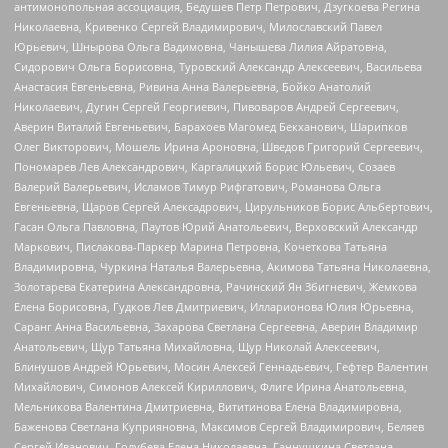
антимонопольная ассоциация, Бедушев Петр Петрович, Дзугкоева Регина
Николаевна, Кривенко Сергей Владимирович, Милославский Павел
Юрьевич, Шнырова Ольга Вадимовна, Чанышева Лилия Айратовна,
Сидорович Ольга Борисовна, Туровский Александр Алексеевич, Васильева
Анастасия Евгеньевна, Ривина Анна Валерьевна, Бойко Анатолий
Николаевич, Дугин Сергей Георгиевич, Пивоваров Андрей Сергеевич,
Аверин Виталий Евгеньевич, Барахоев Магомед Бекханович, Шарипков
Олег Викторович, Мошель Ирина Ароновна, Шведов Григорий Сергеевич,
Пономарев Лев Александрович, Каргалицкий Борис Юльевич, Созаев
Валерий Валерьевич, Исламов Тимур Рифгатович, Романова Ольга
Евгеньевна, Щаров Сергей Алексадрович, Цирульников Борис Альбертович,
Гасан Ольга Павловна, Паутов Юрий Анатольевич, Верховский Александр
Маркович, Пислакова-Паркер Марина Петровна, Кочеткова Татьяна
Владимировна, Чуркина Наталья Валерьевна, Акимова Татьяна Николаевна,
Золотарева Екатерина Александровна, Рачинский Ян Збигневич, Жемкова
Елена Борисовна, Гудков Лев Дмитриевич, Илларионова Юлия Юрьевна,
Саранг Анна Васильевна, Захарова Светлана Сергеевна, Аверин Владимир
Анатольевич, Щур Татьяна Михайловна, Щур Николай Алексеевич,
Блинушов Андрей Юрьевич, Мосин Алексей Геннадьевич, Гефтер Валентин
Михайлович, Симонов Алексей Кириллович, Флиге Ирина Анатольевна,
Мельникова Валентина Дмитриевна, Вититинова Елена Владимировна,
Баженова Светлана Куприяновна, Максимов Сергей Владимирович, Беляев
Сергей Иванович, Голубева Елена Николаевна, Ганнушкина Светлана