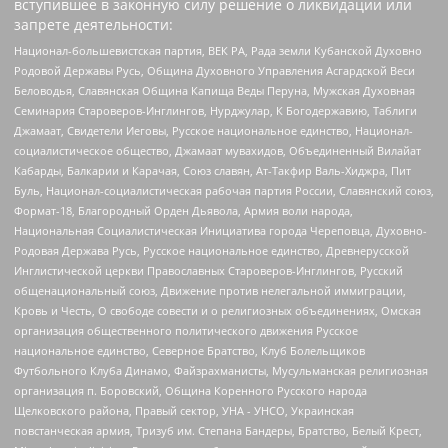
вступившее в законную силу решение о ликвидации или
запрете деятельности:
Национал-большевистская партия, ВЕК РА, Рада земли Кубанской Духовно
Родовой Державы Русь, Община Духовного Управления Асгардской Веси
Беловодья, Славянская Община Капища Веды Перуна, Мужская Духовная
Семинария Староверов-Инглингов, Нурджулар, К Богодержавию, Таблиги
Джамаат, Свидетели Иеговы, Русское национальное единство, Национал-
социалистическое общество, Джамаат мувахидов, Объединенный Вилайат
Кабарды, Балкарии и Карачая, Союз славян, Ат-Такфир Валь-Хиджра, Пит
Буль, Национал-социалистическая рабочая партия России, Славянский союз,
Формат-18, Благородный Орден Дьявола, Армия воли народа,
Национальная Социалистическая Инициатива города Череповца, Духовно-
Родовая Держава Русь, Русское национальное единство, Древнерусской
Инглистической церкви Православных Староверов-Инглингов, Русский
общенациональный союз, Движение против нелегальной иммиграции,
Кровь и Честь, О свободе совести и о религиозных объединениях, Омская
организация общественного политического движения Русское
национальное единство, Северное Братство, Клуб Болельщиков
Футбольного Клуба Динамо, Файзрахманисты, Мусульманская религиозная
организация п. Боровский, Община Коренного Русского народа
Щелковского района, Правый сектор, УНА - УНСО, Украинская
повстанческая армия, Тризуб им. Степана Бандеры, Братство, Белый Крест,