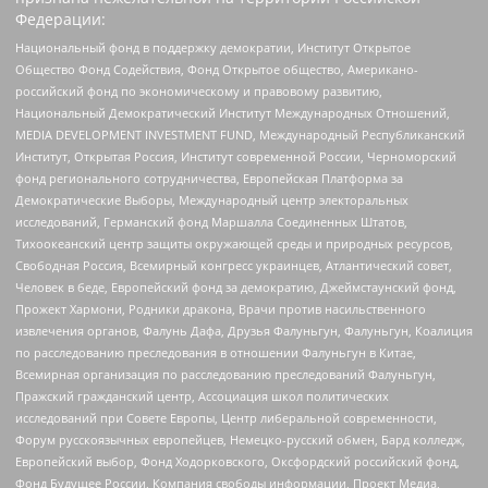
Федерации:
Национальный фонд в поддержку демократии, Институт Открытое
Общество Фонд Содействия, Фонд Открытое общество, Американо-
российский фонд по экономическому и правовому развитию,
Национальный Демократический Институт Международных Отношений,
MEDIA DEVELOPMENT INVESTMENT FUND, Международный Республиканский
Институт, Открытая Россия, Институт современной России, Черноморский
фонд регионального сотрудничества, Европейская Платформа за
Демократические Выборы, Международный центр электоральных
исследований, Германский фонд Маршалла Соединенных Штатов,
Тихоокеанский центр защиты окружающей среды и природных ресурсов,
Свободная Россия, Всемирный конгресс украинцев, Атлантический совет,
Человек в беде, Европейский фонд за демократию, Джеймстаунский фонд,
Прожект Хармони, Родники дракона, Врачи против насильственного
извлечения органов, Фалунь Дафа, Друзья Фалуньгун, Фалуньгун, Коалиция
по расследованию преследования в отношении Фалуньгун в Китае,
Всемирная организация по расследованию преследований Фалуньгун,
Пражский гражданский центр, Ассоциация школ политических
исследований при Совете Европы, Центр либеральной современности,
Форум русскоязычных европейцев, Немецко-русский обмен, Бард колледж,
Европейский выбор, Фонд Ходорковского, Оксфордский российский фонд,
Фонд Будущее России, Компания свободы информации, Проект Медиа,