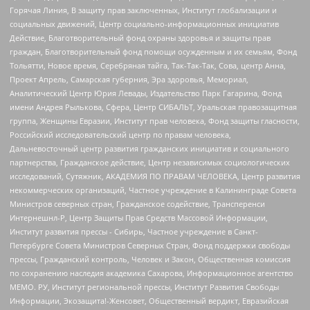
Горячая Линия, В защиту прав заключенных, Институт глобализации и
социальных движений, Центр социально-информационных инициатив
Действие, Благотворительный фонд охраны здоровья и защиты прав
граждан, Благотворительный фонд помощи осужденным и их семьям, Фонд
Тольятти, Новое время, Серебряная тайга, Так-Так-Так, Сова, центр Анна,
Проект Апрель, Самарская губерния, Эра здоровья, Мемориал,
Аналитический Центр Юрия Левады, Издательство Парк Гагарина, Фонд
имени Андрея Рылькова, Сфера, Центр СИБАЛЬТ, Уральская правозащитная
группа, Женщины Евразии, Институт прав человека, Фонд защиты гласности,
Российский исследовательский центр по правам человека,
Дальневосточный центр развития гражданских инициатив и социального
партнерства, Гражданское действие, Центр независимых социологических
исследований, Сутяжник, АКАДЕМИЯ ПО ПРАВАМ ЧЕЛОВЕКА, Центр развития
некоммерческих организаций, Частное учреждение в Калининграде Совета
Министров северных стран, Гражданское содействие, Трансперенси
Интернешнл-Р, Центр Защиты Прав Средств Массовой Информации,
Институт развития прессы - Сибирь, Частное учреждение в Санкт-
Петербурге Совета Министров Северных Стран, Фонд поддержки свободы
прессы, Гражданский контроль, Человек и Закон, Общественная комиссия
по сохранению наследия академика Сахарова, Информационное агентство
МЕМО. РУ, Институт региональной прессы, Институт Развития Свободы
Информации, Экозащита!-Женсовет, Общественный вердикт, Евразийская