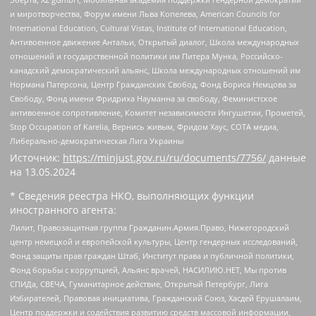
и миротворчества, Форум имени Льва Копелева, American Councils for
International Education, Cultural Vistas, Institute of International Education,
Антивоенное движение Антальи, Открытый диалог, Школа международных
отношений и государственной политики им Питера Мунка, Российско-
канадский демократический альянс, Школа международных отношений им
Нормана Патерсона, Центр Гражданских Свобод, Фонд Бориса Немцова за
Свободу, Фонд имени Фридриха Науманна за свободу, Феминистское
антивоенное сопротивление, Комитет независимости Ингушетии, Прометей,
Stop Occupation of Karelia, Вернись живым, Фридом Хаус, СОТА медиа,
Либерально-демократическая Лига Украины
Источник:
https://minjust.gov.ru/ru/documents/7756/
данные
на
13.05.2024
* Сведения реестра НКО, выполняющих функции
иностранного агента:
Лилит, Правозащитная группа Гражданин.Армия.Право, Нижегородский
центр немецкой и европейской культуры, Центр гендерных исследований,
Фонд защиты прав граждан Штаб, Институт права и публичной политики,
Фонд борьбы с коррупцией, Альянс врачей, НАСИЛИЮ.НЕТ, Мы против
СПИДа, СВЕЧА, Гуманитарное действие, Открытый Петербург, Лига
Избирателей, Правовая инициатива, Гражданский Союз, Хасдей Ерушалаим,
Центр поддержки и содействия развитию средств массовой информации,