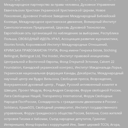
Международное партнерство за права человека, Духовное Управление
Евангельских Христиан Украинской Христианской Церкви, Новое
Поколение, Духовное Учебное Заведение Международный Библейский
Колледж, Международное христианское движение, Всемирный Институт
Саентологических Предприятий, Церковь Духовной Технологии,
Европейская сеть организаций по наблюдению за выборами, Республика
Польша, СВОБОДНЫЙ ИДЕЛЬ-УРАЛ, Ассоциация развития журналистики,
IStories fonds, Королевский Институт Международных Отношений,
КРИМСЬКА ПРАВОЗАХИСНА ГРУПА, Фонд имени Генриха Бёлля, Stichting
Bellingcat, Bellingcat Ltd, The Insider, Институт правовой инициативы
Центральной и Восточной Европы, Фонд Открытой Эстонии, Calvert 22
Foundation, Канадский украинский конгресс, Институт Макдональда-Лорье,
Украинская национальная федерация Канады, Декабристы, Международный
научный центр им Вудро Вильсона, Свободная пресса, Возрождение,
Всеукраинский духовный центр , Риддл, Русский антивоенный комитет в
Швеции, Проект Медуза, Фонд Андрея Сахарова, Форум свободной России,
Лига Свободных Наций, Transparеncy International, Форум Свободных
Народов ПостРоссии, Солидарность с гражданским движением в России –
Solidarus, КрымSOS, Свободный университет, Институт государственного
управления, Форум гражданского общества Россия, Беллона, Союз жителей
островов Тисима и Хабомаи, Съезд народных депутатов, Гринпис
Интернешнл, Фонд борьбы с коррупцией Инк, Завет церквей TCCN, Агора,