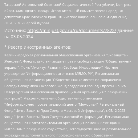
Татарской Автономной Советской Социалистической Республики, Конгресс
ойрат-калмыцкого народа, Исполнительный комитет совета народных
депутатов Красноярского края, Этническое национальное объединение,
ЛГБТ, Я.МЫ Сергей Фургал
Источник:
https://minjust.gov.ru/ru/documents/7822/
данные
на
03.05.2024
* Реестр иностранных агентов:
Калининградская региональная общественная организация "Экозащита!-Женсовет", Фонд содействия защите прав и свобод граждан "Общественный вердикт", Фонд "Институт Развития Свободы Информации", Частное учреждение "Информационное агентство МЕМО. РУ", Региональная общественная организация "Общественная комиссия по сохранению наследия академика Сахарова", Фонд поддержки свободы прессы, Санкт-Петербургская общественная правозащитная организация "Гражданский контроль", Межрегиональная общественная организация "Информационно-просветительский центр "Мемориал", Региональный Фонд "Центр Защиты Прав Средств Массовой Информации", с 05.12.2023 Фонд "Центр Защиты Прав Средств массовой информации", Региональная общественная благотворительная организация помощи беженцам и мигрантам "Гражданское содействие", Негосударственное образовательное учреждение дополнительного профессионального образования (повышение квалификации) специалистов "АКАДЕМИЯ ПО ПРАВАМ ЧЕЛОВЕКА", Свердловская региональная общественная организация "Сутяжник", Автономная некоммерческая организация "Центр независимых социологических исследований", Союз общественных объединений "Российский исследовательский центр по правам человека", Региональное общественное учреждение научно-информационный центр "МЕМОРИАЛ", Некоммерческая организация "Фонд защиты гласности", Автономная некоммерческая организация "Институт прав человека", Городская общественная организация "Екатеринбургское общество "МЕМОРИАЛ", Городская общественная организация "Рязанское историко-просветительское и правозащитное общество "Мемориал" (Рязанский Мемориал), Челябинский региональный орган общественной самодеятельности – женское общественное объединение "Женщины Евразии", Челябинский региональный орган общественной самодеятельности "Уральская правозащитная группа", Фонд содействия защите здоровья и социальной справедливости имени Андрея Рылькова, Автономная Некоммерческая Организация "Аналитический Центр Юрия Левады", Автономная некоммерческая организация социальной поддержки населения "Проект Апрель", Региональная общественная организация помощи женщинам и детям, находящимся в кризисной ситуации "Информационно-методический центр "Анна", Фонд содействия развитию массовых коммуникаций и правовому просвещению "Так-так-Так", Фонд содействия устойчивому развитию "Серебряная тайга", Свердловский региональный общественный фонд социальных проектов "Новое время", "Idel.Реалии", Кавказ.Реалии, Крым.Реалии, Телеканал Настоящее Время, Татаро-башкирская служба Радио Свобода (Azatliq Radiosi), Радио Свободная Европа/Радио Свобода (PCE/PC), "Сибирь.Реалии", "Фактограф", Благотворительный фонд помощи осужденным и их семьям, Автономная некоммерческая организация "Институт глобализации и социальных движений", Фонд "В защиту прав заключенных", Частное учреждение "Центр поддержки и содействия развитию средств массовой информации", Пензенский региональный общественный благотворительный фонд "Гражданский союз", "Север.Реалии", Некоммерческая организация Фонд "Правовая инициатива", Общество с ограниченной ответственностью "Радио Свободная Европа/Радио Свобода", Чешское информационное агентство "MEDIUM-ORIENT", Красноярская региональная общественная организация "Мы против СПИДа", Камалягин Денис Николаевич, Маркелов Сергей Евгеньевич, Пономарев Лев Александрович, Савицкая Людмила Алексеевна, Автономная некоммерческая организация "Центр по работе с проблемой насилия "НАСИЛИЮ.НЕТ", Межрегиональный профессиональный союз работников здравоохранения "Альянс врачей", Юридическое лицо, зарегистрированное в Латвийской Республике, SIA "Medusa Project" (регистрационный номер 40103797863, дата регистрации 10.06.2014), Некоммерческая организация "Фонд по борьбе с коррупцией", Автономная некоммерческая организация "Институт права и публичной политики", Баданин Роман Сергеевич, Гликин Максим Александрович, Железнова Мария Михайловна, Лукьянова Юлия Сергеевна, Маетная Елизавета Витальевна, Маняхин Петр Борисович, Чуракова Ольга Владимировна, Ярош Юлия Петровна, Юридическое лицо "The Insider SIA", зарегистрированное в Риге, Латвийская Республика (дата регистрации 26.06.2015), являющееся администратором доменного имени интернет-издания "The Insider SIA", https://theins.ru, Постернак Алексей Евгеньевич, Рубин Михаил Аркадьевич, Анин Роман Александрович, Юридическое лицо Istories fonds, зарегистрированное в Латвийской Республике (регистрационный номер 50008295751, дата регистрации 24.02.2020), Великовский Дмитрий Александрович, Долинина Ирина Николаевна, Мароховская Алеся Алексеевна, Шлейнов Роман Юрьевич, Шмагун Олеся Валентиновна, Общество с ограниченной ответственностью "Альтаир 2021", Общество с ограниченной ответственностью "Вега 2021", Общество с ограниченной ответственностью "Главный редактор 2021", Общество с ограниченной ответственностью "Ромашки монолит", Важенков Артем Валерьевич, Ивановская областная общественная организация "Центр гендерных исследований", Гурман Юрий Альбертович, Медиапроект "ОВД-Инфо", Егоров Владимир Владимирович, Жилинский Владимир Александрович, Общество с ограниченной ответственностью "ЗП", Иванова София Юрьевна, Карезина Инна Павловна, Кильтау Екатерина Викторовна, Петров Алексей Викторович, Пискунов Сергей Евгеньевич, Смирнов Сергей Сергеевич, Тихонов Михаил Сергеевич, Общество с ограниченной ответственностью "ЖУРНАЛИСТ-ИНОСТРАННЫЙ АГЕНТ", Арапова Галина Юрьевна, Вольтская Татьяна Анатольевна, Американская компания "Mason G.E.S. Anonymous Foundation" (США), являющаяся владельцем интернет-издания https://mnews.world/, Компания "Stichting Bellingcat", зарегистрированная в Нидерландах (дата регистрации 11.07.2018), Захаров Андрей Вячеславович, Клепиковская Екатерина Дмитриевна, Общество с ограниченной ответственностью "МЕМО", Перл Роман Александрович, Симонов Евгений Алексеевич, Соловьева Елена Анатольевна, Сотников Даниил Владимирович, Сурначева Елизавета Дмитриевна, Автономная некоммерческая организация по защите прав человека и информированию населения "Якутия – Наше Мнение", Общество с ограниченной ответственностью "Москоу диджитал медиа", с 26.01.2023 Общество с ограниченной ответственностью "Чайка Белые сады", Ветошкина Валерия Валерьевна, Заговора Максим Александрович, Межрегиональное общественное движение "Российская ЛГБТ - сеть", Оленичев Максим Владимирович, Павлов Иван Юрьевич, Скворцова Елена Сергеевна, Общество с ограниченной ответственностью "Как бы инагент", Кочетков Игорь Викторович, Общество с ограниченной ответственностью "Честные выборы", Еланчик Олег Александрович, Общество с ограниченной ответственностью "Нобелевский призыв", Гималова Регина Эмилевна, Григорьев Андрей Валерьевич, Григорьева Алина Александровна, Ассоциация по содействию защите прав призывников, альтернативнослужащих и военнослужащих "Правозащитная группа "Гражданин.Армия.Право", Хисамова Регина Фаритовна, Автономная некоммерческая организация по реализации социально-правовых программ "Лилит", Дальневосточное общественное движение "Маяк", Санкт-Петербургская ЛГБТ-инициативная группа "Выход", Инициативная группа ЛГБТ+ "Реверс", Алексеев Андрей Викторович, Бекбулатова Таисия Львовна, Беляев Иван Михайлович, Владыкина Елена Сергеевна, Гельман Марат Александрович, Никульшина Вероника Юрьевна, Толоконникова Надежда Андреевна, Шендерович Виктор Анатольевич, Общество с ограниченной ответственностью "Данное сообщение", Общество с ограниченной ответственностью Издательский дом "Новая глава", Айнбиндер Александра Александровна, Московский комьюнити-центр для ЛГБТ+инициатив, Благотворительный фонд развития филантропии, Deutsche Welle (Германия, Kurt-Schumacher-Strasse 3, 53113 Bonn), Борзунова Мария Михайловна, Воробьев Виктор Викторович, Голубева Анна Львовна, Константинова Алла Михайловна, Малкова Ирина Владимировна, Мурадов Мурад Абдулгалимович, Осетинская Елизавета Николаевна, Понасенков Евгений Николаевич, Ганапольский Матвей Юрьевич, Киселев Евгений Алексеевич, Борухович Ирина Григорьевна, Дремин Иван Тимофеевич, Дубровский Дмитрий Викторович, Красноярская региональная общественная организация поддержки и развития альтернативных образовательных технологий и межкультурных коммуникаций "ИНТЕРРА", Маяковская Екатерина Алексеевна, Фейгин Марк Захарович, Филимонов Андрей Викторович, Дзугкоева Регина Николаевна, Доброхотов Роман Александрович, Дудь Юрий Александрович, Елкин Сергей Владимирович, Кругликов Кирилл Игоревич, Сабунаева Мария Леонидовна, Семенов Алексей Владимирович, Шаинян Карен Багратович, Шульман Екатерина Михайловна, Асафьев Артур Валерьевич, Вахштайн Виктор Семенович, Венедиктов Алексей Алексеевич, Лушникова Екатерина Евгеньевна, Волков Леонид Михайлович, Невзоров Александр Глебович, Пархоменко Сергей Борисович, Сироткин Ярослав Николаевич, Кара-Мурза Владимир Владимирович, Баранова Наталья Владимировна, Гозман Леонид Яковлевич, Кагарлицкий Борис Юльевич, Климарев Михаил Валерьевич, Милов Владимир Станиславович, Автономная некоммерческая организация Краснодарский центр современного искусства "Типография", Моргенштерн Алишер Тагирович, Соболь Любовь Эдуардовна, Общество с ограниченной ответственностью "ЛИЗА НОРМ", Каспаров Гарри Кимович, Ходорковский Михаил Борисович, Общество с ограниченной ответственностью "Апрельские тезисы", Данилович Ирина Брониславовна, Кашин Олег Владимирович, Петров Николай Владимирович, Пивоваров Алексей Владимирович, Соколов Михаил Владимирович, Цветкова Юлия Владимировна, Чичваркин Евгений Александрович, Комитет против пыток/Команда против пыток, Общество с ограниченной ответственностью "Первый научный", Общество с ограниченной ответственностью "Вертолет и ко", Белоцерковская Вероника Борисовна, Кац Максим Евгеньевич, Лазарева Татьяна Юрьевна, Шаведдинов Руслан Табризович, Яшин Илья Валерьевич, Общество с ограниченной ответственностью "Иноагент ААВ", Алешковский Дмитрий Петрович, Альбац Евгения Марковна, Быков Дмитрий Львович, Галямина Юлия Евгеньевна, Лойко Сергей Леонидович, Мартынов Кирилл Константинович, Медведев Сергей Александрович, Крашенинников Федор Геннадиевич, Гордеева Катерина Вл