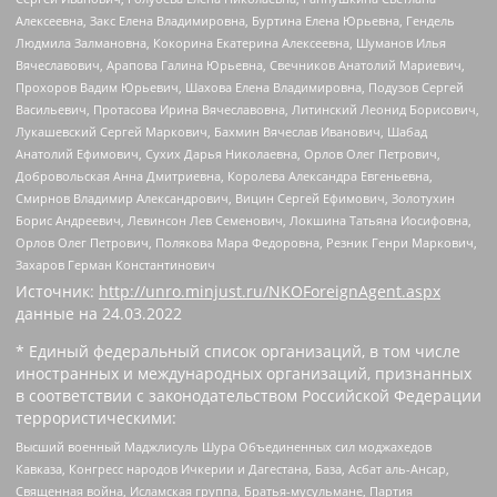
Алексеевна, Закс Елена Владимировна, Буртина Елена Юрьевна, Гендель
Людмила Залмановна, Кокорина Екатерина Алексеевна, Шуманов Илья
Вячеславович, Арапова Галина Юрьевна, Свечников Анатолий Мариевич,
Прохоров Вадим Юрьевич, Шахова Елена Владимировна, Подузов Сергей
Васильевич, Протасова Ирина Вячеславовна, Литинский Леонид Борисович,
Лукашевский Сергей Маркович, Бахмин Вячеслав Иванович, Шабад
Анатолий Ефимович, Сухих Дарья Николаевна, Орлов Олег Петрович,
Добровольская Анна Дмитриевна, Королева Александра Евгеньевна,
Смирнов Владимир Александрович, Вицин Сергей Ефимович, Золотухин
Борис Андреевич, Левинсон Лев Семенович, Локшина Татьяна Иосифовна,
Орлов Олег Петрович, Полякова Мара Федоровна, Резник Генри Маркович,
Захаров Герман Константинович
Источник:
http://unro.minjust.ru/NKOForeignAgent.aspx
данные на
24.03.2022
* Единый федеральный список организаций, в том числе
иностранных и международных организаций, признанных
в соответствии с законодательством Российской Федерации
террористическими:
Высший военный Маджлисуль Шура Объединенных сил моджахедов
Кавказа, Конгресс народов Ичкерии и Дагестана, База, Асбат аль-Ансар,
Священная война, Исламская группа, Братья-мусульмане, Партия