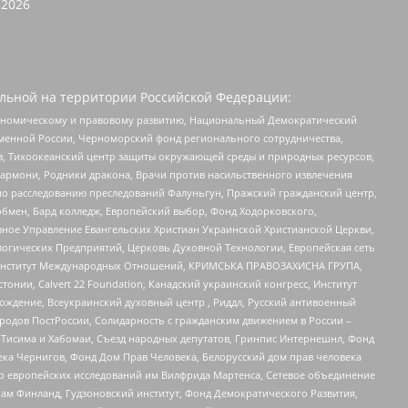
2026
льной на территории Российской Федерации:
кономическому и правовому развитию, Национальный Демократический
менной России, Черноморский фонд регионального сотрудничества,
, Тихоокеанский центр защиты окружающей среды и природных ресурсов,
 Хармони, Родники дракона, Врачи против насильственного извлечения
по расследованию преследований Фалуньгун, Пражский гражданский центр,
бмен, Бард колледж, Европейский выбор, Фонд Ходорковского,
ное Управление Евангельских Христиан Украинской Христианской Церкви,
огических Предприятий, Церковь Духовной Технологии, Европейская сеть
ий Институт Международных Отношений, КРИМСЬКА ПРАВОЗАХИСНА ГРУПА,
стонии, Calvert 22 Foundation, Канадский украинский конгресс, Институт
ждение, Всеукраинский духовный центр , Риддл, Русский антивоенный
ародов ПостРоссии, Солидарность с гражданским движением в России –
в Тисима и Хабомаи, Съезд народных депутатов, Гринпис Интернешнл, Фонд
ека Чернигов, Фонд Дом Прав Человека, Белорусский дом прав человека
нтр европейских исследований им Вилфрида Мартенса, Сетевое объединение
Чам Финланд, Гудзоновский институт, Фонд Демократического Развития,