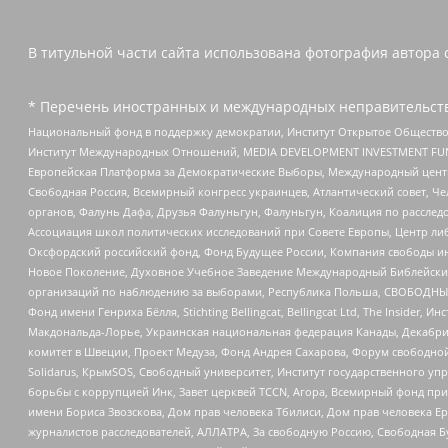
В титульной части сайта использована фотография автора с
* Перечень иностранных и международных неправительств
Национальный фонд в поддержку демократии, Институт Открытое Общество
Институт Международных Отношений, MEDIA DEVELOPMENT INVESTMENT FUND,
Европейская Платформа за Демократические Выборы, Международный цент
Свободная Россия, Всемирный конгресс украинцев, Атлантический совет, Ч
органов, Фалунь Дафа, Друзья Фалуньгун, Фалуньгун, Коалиция по рассле
Ассоциация школ политических исследований при Совете Европы, Центр ли
Оксфордский российский фонд, Фонд Будущее России, Компания свободы ин
Новое Поколение, Духовное Учебное Заведение Международный Библейский
организаций по наблюдению за выборами, Республика Польша, СВОБОДНЫЙ
Фонд имени Генриха Бёлля, Stichting Bellingcat, Bellingcat Ltd, The Inside
Макдональда-Лорье, Украинская национальная федерация Канады, Декабрис
комитет в Швеции, Проект Медуза, Фонд Андрея Сахарова, Форум свободной 
Solidarus, КрымSOS, Свободный университет, Институт государственного у
борьбы с коррупцией Инк, Завет церквей TCCN, Агора, Всемирный фонд при
имени Бориса Звозскова, Дом прав человека Тбилиси, Дом прав человека Ер
журналистов расследователей, АЛЛАТРА, За свободную Россию, Свободная Б