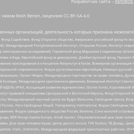
Разработчик сайта –
INFOROS
 ником Rosh Benen, лицензия CC-BY-SA-4.0
енных организаций, деятельность которых признана нежелате
 Фонд Содействия, Фонд Открытое общество, Американо-российский фонд по э
 Международный Республиканский Институт, Открытая Россия, Институт совре
р электоральных исследований, Германский фонд Маршалла Соединенных Штатов
еловек в беде, Европейский фонд за демократию, Джеймстаунский фонд, Прожект
дованию преследования в отношении Фалуньгун в Китае, Всемирная организация 
беральной современности, Форум русскоязычных европейцев, Немецко-русский о
формации, Проект Медиа, Международное партнерство за права человека, Духов
 Колледж, Международное христианское движение, Всемирный Институт Саентол
 ИДЕЛЬ-УРАЛ, Ассоциация развития журналистики, IStories fonds, Королевск
r, Институт правовой инициативы Центральной и Восточной Европы, Фонд Открытой Э
ты, Международный научный центр им Вудро Вильсона, Свободная пресса, Возро
России, Лига Свободных Наций, Transparеncy International, Форум Свободных Н
правления, Форум гражданского общества Россия, Беллона, Союз жителей острово
роды, BDR Novaja Gazeta-Europe, Алтай проект, Образовательный дом прав челов
еван, Дом прав человека Крым, Центр дикого лосося, TVR Studios, ТВ Дождь, Це
урятия, Uralic, UnKremlin, Международная федерация транспортных рабочих, Ист