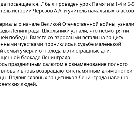
 посвящается..." был проведен урок Памяти в 1-4 и 5-9
тель истории Черезов А.А. и учитель начальных классов
ериалы о начале Великой Отечественной войны, узнали
кады Ленинграда. Школьники узнали, что несмотря ни
ущей победы. Вместе со взрослыми встали на защиту
енными чувствами прониклись к судьбе маленькой
й семьи умерли от голода в эти страшные дни.
ященной блокаде Ленинграда.
илось праздничным салютом в ознаменование полного
 вновь и вновь возвращаются к памятным дням эпопеи
ицы. Подвиг славных защитников Ленинграда навечно
оветских людей.