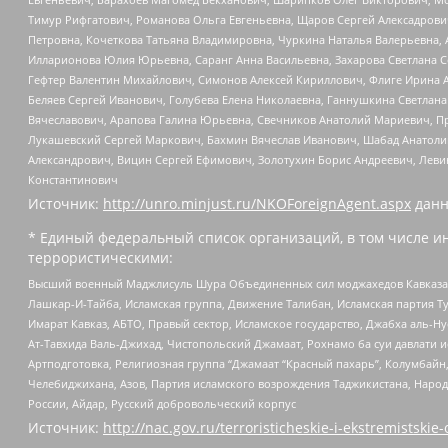
Тимур Рифгатович, Романова Ольга Евгеньевна, Щаров Сергей Алексадрови
Петровна, Кочеткова Татьяна Владимировна, Чуркина Наталья Валерьевна, 
Илларионова Юлия Юрьевна, Саранг Анна Васильевна, Захарова Светлана 
Гефтер Валентин Михайлович, Симонов Алексей Кириллович, Флиге Ирина 
Беляев Сергей Иванович, Голубева Елена Николаевна, Ганнушкина Светлана
Вячеславович, Арапова Галина Юрьевна, Свечников Анатолий Мариевич, П
Лукашевский Сергей Маркович, Бахмин Вячеслав Иванович, Шабад Анатоли
Александрович, Вицин Сергей Ефимович, Золотухин Борис Андреевич, Леви
Константинович
Источник:
http://unro.minjust.ru/NKOForeignAgent.aspx
данн
* Единый федеральный список организаций, в том числе и
террористическими:
Высший военный Маджлисуль Шура Объединенных сил моджахедов Кавказа, Ко
Лашкар-И-Тайба, Исламская группа, Движение Талибан, Исламская партия Т
Имарат Кавказ, АБТО, Правый сектор, Исламское государство, Джабха аль-
Ат-Тавхида Валь-Джихад, Чистопольский Джамаат, Рохнамо ба суи давлати и
Артподготовка, Религиозная группа “Джамаат “Красный пахарь”, Колумбайн
Челебиджихана, Азов, Партия исламского возрождения Таджикистана, Народ
России, Айдар, Русский добровольческий корпус
Источник:
http://nac.gov.ru/terroristicheskie-i-ekstremistskie-