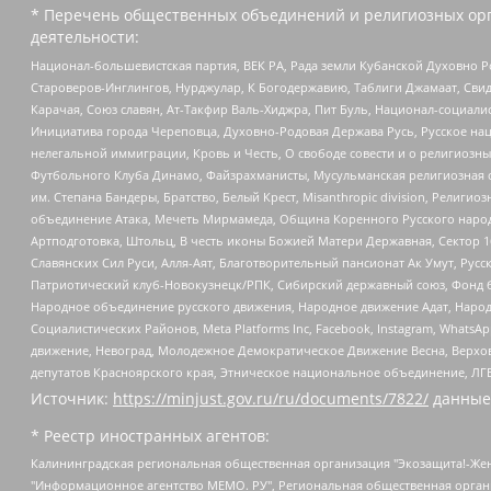
* Перечень общественных объединений и религиозных орг
деятельности:
Национал-большевистская партия, ВЕК РА, Рада земли Кубанской Духовно
Староверов-Инглингов, Нурджулар, К Богодержавию, Таблиги Джамаат, Сви
Карачая, Союз славян, Ат-Такфир Валь-Хиджра, Пит Буль, Национал-социал
Инициатива города Череповца, Духовно-Родовая Держава Русь, Русское н
нелегальной иммиграции, Кровь и Честь, О свободе совести и о религиоз
Футбольного Клуба Динамо, Файзрахманисты, Мусульманская религиозная о
им. Степана Бандеры, Братство, Белый Крест, Misanthropic division, Рели
объединение Атака, Мечеть Мирмамеда, Община Коренного Русского народа
Артподготовка, Штольц, В честь иконы Божией Матери Державная, Сектор 1
Славянских Сил Руси, Алля-Аят, Благотворительный пансионат Ак Умут, Русск
Патриотический клуб-Новокузнецк/РПК, Сибирский державный союз, Фонд б
Народное объединение русского движения, Народное движение Адат, Народ
Социалистических Районов, Meta Platforms Inc, Facebook, Instagram, Wha
движение, Невоград, Молодежное Демократическое Движение Весна, Верхов
депутатов Красноярского края, Этническое национальное объединение, ЛГ
Источник:
https://minjust.gov.ru/ru/documents/7822/
данные
* Реестр иностранных агентов:
Калининградская региональная общественная организация "Экозащита!-Женсовет", Фонд содействия защите прав и свобод граждан "Общественный вердикт", Фонд "Институт Развития Свободы Информации", Частное учреждение "Информационное агентство МЕМО. РУ", Региональная общественная организация "Общественная комиссия по сохранению наследия академика Сахарова", Фонд поддержки свободы прессы, Санкт-Петербургская общественная правозащитная организация "Гражданский контроль", Межрегиональная общественная организация "Информационно-просветительский центр "Мемориал", Региональный Фонд "Центр Защиты Прав Средств Массовой Информации", с 05.12.2023 Фонд "Центр Защиты Прав Средств массовой информации", Региональная общественная благотворительная организация помощи беженцам и мигрантам "Гражданское содействие", Негосударственное образовательное учреждение дополнительного профессионального образования (повышение квалификации) специалистов "АКАДЕМИЯ ПО ПРАВАМ ЧЕЛОВЕКА", Свердловская региональная общественная организация "Сутяжник", Автономная некоммерческая организация "Центр независимых социологических исследований", Союз общественных объединений "Российский исследовательский центр по правам человека", Региональное общественное учреждение научно-информационный центр "МЕМОРИАЛ", Некоммерческая организация "Фонд защиты гласности", Автономная некоммерческая организация "Институт прав человека", Городская общественная организация "Екатеринбургское общество "МЕМОРИАЛ", Городская общественная организация "Рязанское историко-просветительское и правозащитное общество "Мемориал" (Рязанский Мемориал), Челябинский региональный орган общественной самодеятельности – женское общественное объединение "Женщины Евразии", Челябинский региональный орган общественной самодеятельности "Уральская правозащитная группа", Фонд содействия защите здоровья и социальной справедливости имени Андрея Рылькова, Автономная Некоммерческая Организация "Аналитический Центр Юрия Левады", Автономная некоммерческая организация социальной поддержки населения "Проект Апрель", Региональная общественная организация помощи женщинам и детям, находящимся в кризисной ситуации "Информационно-методический центр "Анна", Фонд содействия развитию массовых коммуникаций и правовому просвещению "Так-так-Так", Фонд содействия устойчивому развитию "Серебряная тайга", Свердловский региональный общественный фонд социальных проектов "Новое время", "Idel.Реалии", Кавказ.Реалии, Крым.Реалии, Телеканал Настоящее Время, Татаро-башкирская служба Радио Свобода (Azatliq Radiosi), Радио Свободная Европа/Радио Свобода (PCE/PC), "Сибирь.Реалии", "Фактограф", Благотворительный фонд помощи осужденным и их семьям, Автономная некоммерческая организация "Институт глобализации и социальных движений", Фонд "В защиту прав заключенных", Частное учреждение "Центр поддержки и содействия развитию средств массовой информации", Пензенский региональный общественный благотворительный фонд "Гражданский союз", "Север.Реалии", Некоммерческая организация Фонд "Правовая инициатива", Общество с ограниченной ответственностью "Радио Свободная Европа/Радио Свобода", Чешское информационное агентство "MEDIUM-ORIENT", Красноярская региональная общественная организация "Мы против СПИДа", Камалягин Денис Николаевич, Маркелов Сергей Евгеньевич, Пономарев Лев Александрович, Савицкая Людмила Алексеевна, Автоно