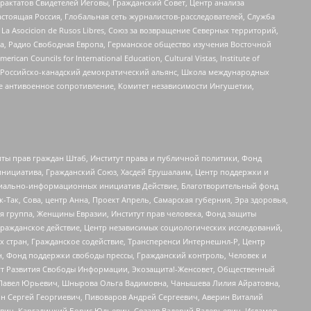
актатов Свидетелей Иеговы, Гражданский Совет, Центр анализа
астоящая Россия, Глобальная сеть журналистов-расследователей, Служба
a Asocicion de Rusos Libres, Союз за возвращение Северных территорий,
еста, Радио Свободная Европа, Германское общество изучения Восточной
ouncils for International Education, Cultural Vistas, Institute of
, Российско-канадский демократический альянс, Школа международных
е антивоенное сопротивление, Комитет независимости Ингушетии,
ты прав граждан Штаб, Институт права и публичной политики, Фонд
инициатива, Гражданский Союз, Хасдей Ерушалаим, Центр поддержки и
социально-информационных инициатив Действие, Благотворительный фонд
Так, Сова, центр Анна, Проект Апрель, Самарская губерния, Эра здоровья,
я группа, Женщины Евразии, Институт прав человека, Фонд защиты
Гражданское действие, Центр независимых социологических исследований,
стран, Гражданское содействие, Трансперенси Интернешнл-Р, Центр
н, Фонд поддержки свободы прессы, Гражданский контроль, Человек и
тут Развития Свободы Информации, Экозащита!-Женсовет, Общественный
й Павел Юрьевич, Шнырова Ольга Вадимовна, Чанышева Лилия Айратовна,
ин Сергей Георгиевич, Пивоваров Андрей Сергеевич, Аверин Виталий
вич, Каргалицкий Борис Юльевич, Созаев Валерий Валерьевич, Исламов