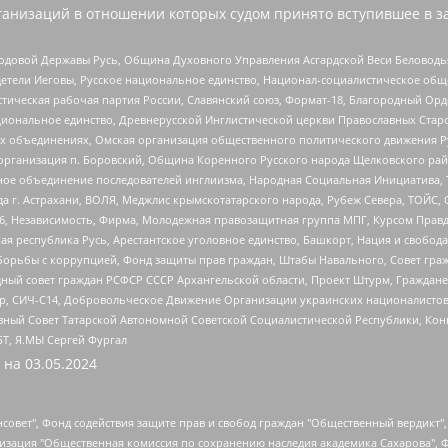
анизаций в отношении которых судом принято вступившее в з
 Родовой Державы Русь, Община Духовного Управления Асгардской Веси Беловод
детели Иеговы, Русское национальное единство, Национал-социалистическое об
истическая рабочая партия России, Славянский союз, Формат-18, Благородный Ор
ациональное единство, Древнерусской Инглистической церкви Православных Ста
ных объединениях, Омская организация общественного политического движения Р
рганизация п. Боровский, Община Коренного Русского народа Щелковского район
гиозное объединение последователей инглиизма, Народная Социальная Инициатива,
 г. Астрахани, ВОЛЯ, Меджлис крымскотатарского народа, Рубеж Севера, ТОЙС, 
6, Независимость, Фирма, Молодежная правозащитная группа МПГ, Курсом Правд
ая республика Русь, Арестантское уголовное единство, Башкорт, Нация и свобода,
орьбы с коррупцией, Фонд защиты прав граждан, Штабы Навального, Совет гражд
ный совет граждан РСФСР СССР Архангельской области, Проект Штурм, Граждане 
tsApp, СИЧ-С14, Добровольческое Движение Организации украинских националисто
ный Совет Татарской Автономной Советской Социалистической Республики, Кон
БТ, Я.МЫ Сергей Фургал
 на
03.05.2024
мная некоммерческая организация "Центр по работе с проблемой насилия "НАСИЛИЮ.НЕТ", Межрегиональный профессиональный союз работников здравоохранения "Альянс врачей", Юридическое лицо, зарегистрированное в Латвийской Республике, SIA "Medusa Project" (регистрационный номер 40103797863, дата регистрации 10.06.2014), Некоммерческая организация "Фонд по борьбе с коррупцией", Автономная некоммерческая организация "Институт права и публичной политики", Баданин Роман Сергеевич, Гликин Максим Александрович, Железнова Мария Михайловна, Лукьянова Юлия Сергеевна, Маетная Елизавета Витальевна, Маняхин Петр Борисович, Чуракова Ольга Владимировна, Ярош Юлия Петровна, Юридическое лицо "The Insider SIA", зарегистрированное в Риге, Латвийская Республика (дата регистрации 26.06.2015), являющееся администратором доменного имени интернет-издания "The Insider SIA", https://theins.ru, Постернак Алексей Евгеньевич, Рубин Михаил Аркадьевич, Анин Роман Александрович, Юридическое лицо Istories fonds, зарегистрированное в Латвийской Республике (регистрационный номер 50008295751, дата регистрации 24.02.2020), Великовский Дмитрий Александрович, Долинина Ирина Николаевна, Мароховская Алеся Алексеевна, Шлейнов Роман Юрьевич, Шмагун Олеся Валентиновна, Общество с ограниченной ответственностью "Альтаир 2021", Общество с ограниченной ответственностью "Вега 2021", Общество с ограниченной ответственностью "Главный редактор 2021", Общество с ограниченной ответственностью "Ромашки монолит", Важенков Артем Валерьевич, Ивановская областная общественная организация "Центр гендерных исследований", Гурман Юрий Альбертович, Медиапроект "ОВД-Инфо", Егоров Владимир Владимирович, Жилинский Владимир Александрович, Общество с ограниченной ответственностью "ЗП", Иванова София Юрьевна, Карезина Инна Павловна, Кильтау Екатерина Викторовна, Петров Алексей Викторович, Пискунов Сергей Евгеньевич, Смирнов Сергей Сергеевич, Тихонов Михаил Сергеевич, Общество с ограниченной ответственностью "ЖУРНАЛИСТ-ИНОСТРАННЫЙ АГЕНТ", Арапова Галина Юрьевна, Вольтская Татьяна Анатольевна, Американская компания "Mason G.E.S. Anonymous Foundation" (США), являющаяся владельцем интернет-издания https://mnews.world/, Компания "Stichting Bellingcat", зарегистрированная в Нидерландах (дата регистрации 11.07.2018), Захаров Андрей Вячеславович, Клепиковская Екатерина Дмитриевна, Общество с ограниченной ответственностью "МЕМО", Перл Роман Александрович, Симонов Евгений Алексеевич, Соловьева Елена Анатольевна, Сотников Даниил Владимирович, Сурначева Елизавета Дмитриевна, Автономная некоммерческая организация по защите прав человека и информированию населения "Якутия – Наше Мнение", Общество с ограниченной ответственностью "Москоу диджитал медиа", с 26.01.2023 Общество с ограниченной ответственностью "Чайка Белые сады", Ветошкина Валерия Валерьевна, Заговора Максим Александрович, Межрегиональное общественное движение "Российская ЛГБТ - сеть", Оленичев Максим Владимирович, Павлов Иван Юрьевич, Скворцова Елена Сергеевна, Общество с ограниченной ответственностью "Как бы инагент", Кочетков Игорь Викторович, Общество с ограниченной ответственностью "Честные выборы", Еланчик Олег Александрович, Общество с ограниченной ответственностью "Нобелевский призыв", Гималова Регина Эмилевна, Григорьев Андрей Валерьевич, Григорьева Алина Александровна, Ассоциация по содействию защите прав призывников, альтернативнослужащих и военнослужащих "Правозащитная группа "Гражданин.Армия.Право", Хисамова Регина Фаритовна, Автономная некоммерческая организация по реализации социально-правовых программ "Лилит", Дальн