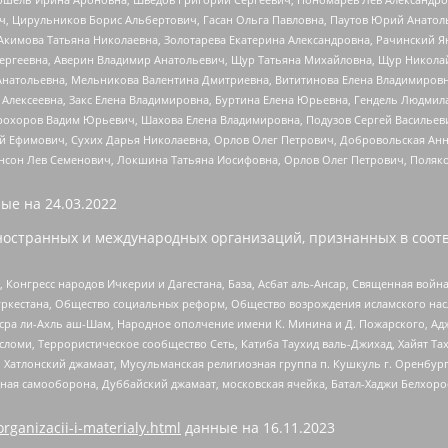
ч, Цирульников Борис Альбертович, Гасан Ольга Павловна, Паутов Юрий Анато
Акимова Татьяна Николаевна, Золотарева Екатерина Александровна, Рачинский Я
Сергеевна, Аверин Владимир Анатольевич, Щур Татьяна Михайловна, Щур Никола
Анатольевна, Мельникова Валентина Дмитриевна, Вититинова Елена Владимировн
 Алексеевна, Закс Елена Владимировна, Буртина Елена Юрьевна, Гендель Людмил
рохоров Вадим Юрьевич, Шахова Елена Владимировна, Подузов Сергей Васильеви
й Ефимович, Сухих Дарья Николаевна, Орлов Олег Петрович, Добровольская Анн
нсон Лев Семенович, Локшина Татьяна Иосифовна, Орлов Олег Петрович, Поляк
ые на
24.03.2022
ностранных и международных организаций, признанных в соотв
нгресс народов Ичкерии и Дагестана, База, Асбат аль-Ансар, Священная война,
уркестана, Общество социальных реформ, Общество возрождения исламского насл
Нусра ли-Ахль аш-Шам, Народное ополчение имени К. Минина и Д. Пожарского, Ад
сломи, Террористическое сообщество Сеть, Катиба Таухид валь-Джихад, Хайят Тах
, Хатлонский джамаат, Мусульманская религиозная группа п. Кушкуль г. Оренбу
ная самооборона, Дуббайский джамаат, московская ячейка, Батал-Хаджи Белхор
organizacii-i-materialy.html
данные на
16.11.2023