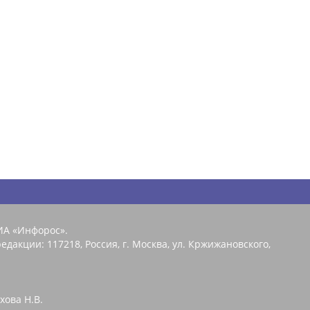
ИА «Инфорос».
едакции: 117218, Россия, г. Москва, ул. Кржижановского,
хова Н.В.