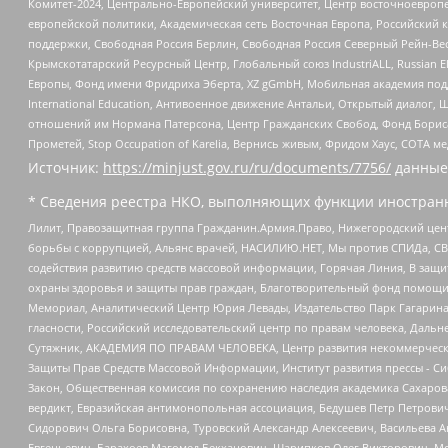
Комитет-2024, Центрально-Европейский университет, Центр восточноевроп
европейской политики, Академическая сеть Восточная Европа, Российский к
поддержки, Свободная Россия Берлин, Свободная Россия Северный Рейн-Вест
Крымскотатарский Ресурсный Центр, Глобальный союз IndustriALL, Russian E
Европы, Фонд имени Фридриха Эберта, XZ gGmbH, Мобильная академия поддержк
International Education, Антивоенное движение Антальи, Открытый диало
отношений им Нормана Патерсона, Центр Гражданских Свобод, Фонд Бориса
Прометей, Stop Occupation of Karelia, Вернись живым, Фридом Хаус, СОТА 
Источник:
https://minjust.gov.ru/ru/documents/7756/
данные
* Сведения реестра НКО, выполняющих функции иностранн
Лилит, Правозащитная группа Гражданин.Армия.Право, Нижегородский цент
борьбы с коррупцией, Альянс врачей, НАСИЛИЮ.НЕТ, Мы против СПИДа, СВЕ
содействия развитию средств массовой информации, Горячая Линия, В защ
охраны здоровья и защиты прав граждан, Благотворительный фонд помощи ос
Мемориал, Аналитический Центр Юрия Левады, Издательство Парк Гагарина
гласности, Российский исследовательский центр по правам человека, Даль
Сутяжник, АКАДЕМИЯ ПО ПРАВАМ ЧЕЛОВЕКА, Центр развития некоммерческих
Защиты Прав Средств Массовой Информации, Институт развития прессы - Си
Закон, Общественная комиссия по сохранению наследия академика Сахаров
вердикт, Евразийская антимонопольная ассоциация, Бедушев Петр Петрови
Сидорович Ольга Борисовна, Туровский Александр Алексеевич, Васильева А
Евгеньевич, Барахоев Магомед Бекханович, Шарипков Олег Викторович, М