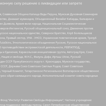
аконную силу решение о ликвидации или запрете
ья, Славянская Община Капища Веды Перуна, Мужская Духовная Семинария
щество, Джамаат мувахидов, Объединенный Вилайат Кабарды, Балкарии и
ден Дьявола, Армия воли народа, Национальная Социалистическая
роверов-Инглингов, Русский общенациональный союз, Движение против
усское национальное единство, Северное Братство, Клуб Болельщиков
а, Правый сектор, УНА - УНСО, Украинская повстанческая армия, Тризуб
 TulaSkins, Этнополитическое объединение Русские, Русское национальное
О противодействии экстремистской деятельности, РЕВТАТПОД,
ы и Единения, Каракольская инициативная группа, Автоград Крю, Союз
 Нация и свобода, W.H.С., Фалунь Дафа, Иртыш Ultras, Русский
ан СССР Прикубанского округа г. Краснодара, Мужское государство,
СССР, Держава Союз Советских Светлых Родов, Совет Советских
в, Черный Комитет, Татарстанское Региональное Всетатарское общественное
гресс ойрат-калмыцкого народа, Исполнительный комитет совета народных
евосточное общественное движение "Маяк", Санкт-Петербургская ЛГБТ-инициативная группа "Выход", Инициативная группа ЛГБТ+ "Реверс", Алексеев Андрей Викторович, Бекбулатова Таисия Львовна, Беляев Иван Михайлович, Владыкина Елена Сергеевна, Гельман Марат Александрович, Никульшина Вероника Юрьевна, Толоконникова Надежда Андреевна, Шендерович Виктор Анатольевич, Общество с ограниченной ответственностью "Данное сообщение", Общество с ограниченной ответственностью Издательский дом "Новая глава", Айнбиндер Александра Александровна, Московский комьюнити-центр для ЛГБТ+инициатив, Благотворительный фонд развития филантропии, Deutsche Welle (Германия, Kurt-Schumacher-Strasse 3, 53113 Bonn), Борзунова Мария Михайловна, Воробьев Виктор Викторович, Голубева Анна Львовна, Константинова Алла Михайловна, Малкова Ирина Владимировна, Мурадов Мурад Абдулгалимович, Осетинская Елизавета Николаевна, Понасенков Евгений Николаевич, Ганапольский Матвей Юрьевич, Киселев Евгений Алексеевич, Борухович Ирина Григорьевна, Дремин Иван Тимофеевич, Дубровский Дмитрий Викторович, Красноярская региональная общественная организация поддержки и развития альтернативных образовательных технологий и межкультурных коммуникаций "ИНТЕРРА", Маяковская Екатерина Алексеевна, Фейгин Марк Захарович, Филимонов Андрей Викторович, Дзугкоева Регина Николаевна, Доброхотов Роман Александрович, Дудь Юрий Александрович, Елкин Сергей Владимирович, Кругликов Кирилл Игоревич, Сабунаева Мария Леонидовна, Семенов Алексей Владимирович, Шаинян Карен Багратович, Шульман Екатерина Михайловна, Асафьев Артур Валерьевич, Вахштайн Виктор Семенович, Венедиктов Алексей Алексеевич, Лушникова Екатерина Евгеньевна, Волков Леонид Михайлович, Невзоров Александр Глебович, Пархоменко Сергей Борисович, Сироткин Ярослав Николаевич, Кара-Мурза Владимир Владимирович, Баранова Наталья Владимировна, Гозман Леонид Яковлевич, Кагарлицкий Борис Юльевич, Климарев Михаил Валерьевич, Милов Владимир Станиславович, Автономная некоммерческая организация Краснодарский центр современного искусства "Типография", Моргенштерн Алишер Тагирович, Соболь Любовь Эдуардовна, Общество с ограниченной ответственностью "ЛИЗА НОРМ", Каспаров Гарри Кимович, Ходорковский Михаил Борисович, Общество с ограниченной ответственностью "Апрельские тезисы", Данилович Ирина Брониславовна, Кашин Олег Владимирович, Петров Николай Владимирович, Пивоваров Алексей Владимирович, Соколов Михаил Владимирович, Цветкова Юлия Владимировна, Чичваркин Евгений Александрович, Комитет против пыток/Команда против пыток, Общество с ограниченной ответственностью "Первый научный", Общество с ограниченной ответственностью "Вертолет и ко", Белоцерковская Вероника Борисовна, Кац Максим Евгеньевич, Лазарева Татьяна Юрьевна, Шаведдинов Руслан Табризович, Яшин Илья Валерьевич, Общество с ограниченной ответственностью "Иноагент ААВ", Алешковский Дмитрий Петрович, Альбац Евгения Марковна, Быков Дмитрий Львович, Галямина Юлия Евгеньевна, Лойко Сергей Леонидович, Мартынов Кирилл Константинович, Медведев Сергей Александрович, Крашенинников Федор Геннадиевич, Гордеева Катерина Вл