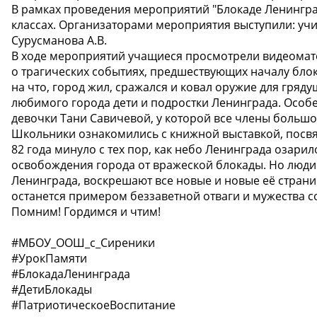
В рамках проведения мероприятий "Блокаде Ленинграда
классах. Организаторами мероприятия выступили: учи
Сурусманова А.В.
В ходе мероприятий учащиеся просмотрели видеомат
о трагических событиях, предшествующих началу бло
на что, город жил, сражался и ковал оружие для гряд
любимого города дети и подростки Ленинграда. Особ
девочки Тани Савичевой, у которой все члены большо
Школьники ознакомились с книжной выставкой, посв
82 года минуло с тех пор, как небо Ленинграда озар
освобождения города от вражеской блокады. Но люди
Ленинграда, воскрешают все новые и новые её стран
останется примером беззаветной отваги и мужества с
Помним! Гордимся и чтим!
#МБОУ_ООШ_с_Сиреники
#УрокПамяти
#БлокадаЛенинграда
#ДетиБлокады
#ПатриотическоеВоспитание