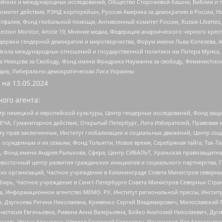
ейских и международных исследований, Общество Сторожевой башни, Библии и тр
омитет действия, РЭНД корпорейшн, Русская Америка за демократию в России, Н
фалия, Фонд глобальной помощи, Антивоенный комитет России, Russie-Libertes, L
lection Monitor, Article 19, Мнение медиа, Федерация анархического черного кр
и гендерной демократии и миротворчества, Форум имени Льва Копелева, American C
г, Школа международных отношений и государственной политики им Питера Мунка
 Немцова за Свободу, Фонд имени Фридриха Науманна за свободу, Феминистско
медиа, Либерально-демократическая Лига Украины
 на
13.05.2024
ого агента:
р немецкой и европейской культуры, Центр гендерных исследований, Фонд защи
ЧА, Гуманитарное действие, Открытый Петербург, Лига Избирателей, Правовая 
иту прав заключенных, Институт глобализации и социальных движений, Центр 
ужденным и их семьям, Фонд Тольятти, Новое время, Серебряная тайга, Так-Так-
, Фонд имени Андрея Рылькова, Сфера, Центр СИБАЛЬТ, Уральская правозащитна
невосточный центр развития гражданских инициатив и социального партнерства, 
 организаций, Частное учреждение в Калининграде Совета Министров северных 
бирь, Частное учреждение в Санкт-Петербурге Совета Министров Северных Стра
а, Информационное агентство МЕМО. РУ, Институт региональной прессы, Инсти
ч, Дзугкоева Регина Николаевна, Кривенко Сергей Владимирович, Милославски
настасия Евгеньевна, Ривина Анна Валерьевна, Бойко Анатолий Николаевич, Дуг
ошель Ирина Ароновна, Шведов Григорий Сергеевич, Пономарев Лев Александро