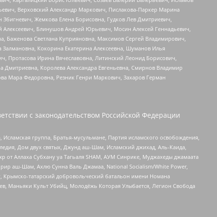
льевич, Верховский Александр Маркович, Пислакова-Паркер Марина
н Збигневич, Жемкова Елена Борисовна, Гудков Лев Дмитриевич,
й Алексеевич, Блинушов Андрей Юрьевич, Мосин Алексей Геннадьевич,
а, Баженова Светлана Куприяновна, Максимов Сергей Владимирович,
а Залмановна, Кокорина Екатерина Алексеевна, Шуманов Илья
ч, Протасова Ирина Вячеславовна, Литинский Леонид Борисович,
а Дмитриевна, Королева Александра Евгеньевна, Смирнов Владимир
ова Мара Федоровна, Резник Генри Маркович, Захаров Герман
етствии с законодательством Российской Федерации
 Исламская группа, Братья-мусульмане, Партия исламского освобождения,
едия, Дом двух святых, Джунд аш-Шам, Исламский джихад, Аль-Каида,
жр от Аллаха Субхану уа Тагьаля SHAM, АУМ Синрике, Муджахеды джамаата
рир аш-Шам, Ахлю Сунна Валь Джамаа, National Socialism/White Power,
рг, Крымско-татарский добровольческий батальон имени Номана
оев, Маньяки Культ Убийц, Молодёжь Которая Улыбается, Легион Свобода