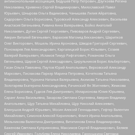
антимонопольная ассоциация, Бедушев Петр Петрович, Дзугкоева Регина
Николаевна, Кривенко Сергей Владимирович, Милославский Павел
Юрьевич, Шнырова Ольга Вадимовна, Чанышева Лилия Айратовна,
Сидорович Ольга Борисовна, Туровский Александр Алексеевич, Васильева
Анастасия Евгеньевна, Ривина Анна Валерьевна, Бойко Анатолий
Николаевич, Дугин Сергей Георгиевич, Пивоваров Андрей Сергеевич,
Аверин Виталий Евгеньевич, Барахоев Магомед Бекханович, Шарипков
Олег Викторович, Мошель Ирина Ароновна, Шведов Григорий Сергеевич,
Пономарев Лев Александрович, Каргалицкий Борис Юльевич, Созаев
Валерий Валерьевич, Исламов Тимур Рифгатович, Романова Ольга
Евгеньевна, Щаров Сергей Алексадрович, Цирульников Борис Альбертович,
Гасан Ольга Павловна, Паутов Юрий Анатольевич, Верховский Александр
Маркович, Пислакова-Паркер Марина Петровна, Кочеткова Татьяна
Владимировна, Чуркина Наталья Валерьевна, Акимова Татьяна Николаевна,
Золотарева Екатерина Александровна, Рачинский Ян Збигневич, Жемкова
Елена Борисовна, Гудков Лев Дмитриевич, Илларионова Юлия Юрьевна,
Саранг Анна Васильевна, Захарова Светлана Сергеевна, Аверин Владимир
Анатольевич, Щур Татьяна Михайловна, Щур Николай Алексеевич,
Блинушов Андрей Юрьевич, Мосин Алексей Геннадьевич, Гефтер Валентин
Михайлович, Симонов Алексей Кириллович, Флиге Ирина Анатольевна,
Мельникова Валентина Дмитриевна, Вититинова Елена Владимировна,
Баженова Светлана Куприяновна, Максимов Сергей Владимирович, Беляев
Сергей Иванович, Голубева Елена Николаевна, Ганнушкина Светлана