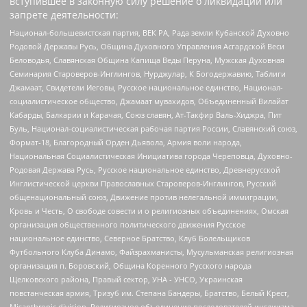
вступившее в законную силу решение о ликвидации или
запрете деятельности:
Национал-большевистская партия, ВЕК РА, Рада земли Кубанской Духовно
Родовой Державы Русь, Община Духовного Управления Асгардской Веси
Беловодья, Славянская Община Капища Веды Перуна, Мужская Духовная
Семинария Староверов-Инглингов, Нурджулар, К Богодержавию, Таблиги
Джамаат, Свидетели Иеговы, Русское национальное единство, Национал-
социалистическое общество, Джамаат мувахидов, Объединенный Вилайат
Кабарды, Балкарии и Карачая, Союз славян, Ат-Такфир Валь-Хиджра, Пит
Буль, Национал-социалистическая рабочая партия России, Славянский союз,
Формат-18, Благородный Орден Дьявола, Армия воли народа,
Национальная Социалистическая Инициатива города Череповца, Духовно-
Родовая Держава Русь, Русское национальное единство, Древнерусской
Инглистической церкви Православных Староверов-Инглингов, Русский
общенациональный союз, Движение против нелегальной иммиграции,
Кровь и Честь, О свободе совести и о религиозных объединениях, Омская
организация общественного политического движения Русское
национальное единство, Северное Братство, Клуб Болельщиков
Футбольного Клуба Динамо, Файзрахманисты, Мусульманская религиозная
организация п. Боровский, Община Коренного Русского народа
Щелковского района, Правый сектор, УНА - УНСО, Украинская
повстанческая армия, Тризуб им. Степана Бандеры, Братство, Белый Крест,
Misanthropic division, Религиозное объединение последователей инглиизма,