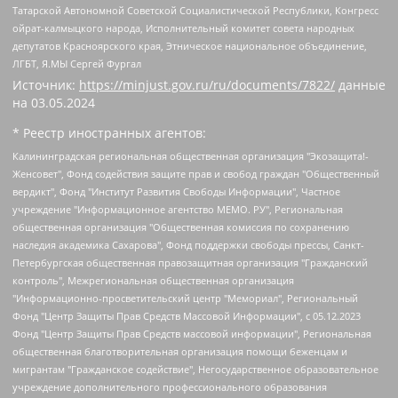
Татарской Автономной Советской Социалистической Республики, Конгресс
ойрат-калмыцкого народа, Исполнительный комитет совета народных
депутатов Красноярского края, Этническое национальное объединение,
ЛГБТ, Я.МЫ Сергей Фургал
Источник:
https://minjust.gov.ru/ru/documents/7822/
данные
на
03.05.2024
* Реестр иностранных агентов:
Калининградская региональная общественная организация "Экозащита!-Женсовет", Фонд содействия защите прав и свобод граждан "Общественный вердикт", Фонд "Институт Развития Свободы Информации", Частное учреждение "Информационное агентство МЕМО. РУ", Региональная общественная организация "Общественная комиссия по сохранению наследия академика Сахарова", Фонд поддержки свободы прессы, Санкт-Петербургская общественная правозащитная организация "Гражданский контроль", Межрегиональная общественная организация "Информационно-просветительский центр "Мемориал", Региональный Фонд "Центр Защиты Прав Средств Массовой Информации", с 05.12.2023 Фонд "Центр Защиты Прав Средств массовой информации", Региональная общественная благотворительная организация помощи беженцам и мигрантам "Гражданское содействие", Негосударственное образовательное учреждение дополнительного профессионального образования (повышение квалификации) специалистов "АКАДЕМИЯ ПО ПРАВАМ ЧЕЛОВЕКА", Свердловская региональная общественная организация "Сутяжник", Автономная некоммерческая организация "Центр независимых социологических исследований", Союз общественных объединений "Российский исследовательский центр по правам человека", Региональное общественное учреждение научно-информационный центр "МЕМОРИАЛ", Некоммерческая организация "Фонд защиты гласности", Автономная некоммерческая организация "Институт прав человека", Городская общественная организация "Екатеринбургское общество "МЕМОРИАЛ", Городская общественная организация "Рязанское историко-просветительское и правозащитное общество "Мемориал" (Рязанский Мемориал), Челябинский региональный орган общественной самодеятельности – женское общественное объединение "Женщины Евразии", Челябинский региональный орган общественной самодеятельности "Уральская правозащитная группа", Фонд содействия защите здоровья и социальной справедливости имени Андрея Рылькова, Автономная Некоммерческая Организация "Аналитический Центр Юрия Левады", Автономная некоммерческая организация социальной поддержки населения "Проект Апрель", Региональная общественная организация помощи женщинам и детям, находящимся в кризисной ситуации "Информационно-методический центр "Анна", Фонд содействия развитию массовых коммуникаций и правовому просвещению "Так-так-Так", Фонд содействия устойчивому развитию "Серебряная тайга", Свердловский региональный общественный фонд социальных проектов "Новое время", "Idel.Реалии", Кавказ.Реалии, Крым.Реалии, Телеканал Настоящее Время, Татаро-башкирская служба Радио Свобода (Azatliq Radiosi), Радио Свободная Европа/Радио Свобода (PCE/PC), "Сибирь.Реалии", "Фактограф", Благотворительный фонд помощи осужденным и их семьям, Автономная некоммерческая организация "Институт глобализации и социальных движений", Фонд "В защиту прав заключенных", Частное учреждение "Центр поддержки и содействия развитию средств массовой информации", Пензенский региональный общественный благотворительный фонд "Гражданский союз", "Север.Реалии", Некоммерческая организация Фонд "Правовая инициатива", Общество с ограниченной ответственностью "Радио Свободная Европа/Радио Свобода", Чешское информационное агентство "MEDIUM-ORIENT", Красноярская региональная общественная организация "Мы против СПИДа", Камалягин Денис Николаевич, Маркелов Сергей Евгеньевич, Пономарев Лев Александрович, Савицкая Людмила Алексеевна, Автономная некоммерческая организация "Центр по работе с проблемой насилия "НАСИЛИЮ.НЕТ", Межрегиональный профессиональный союз работников здравоохранения "Альянс врачей", Юридическое лицо, зарегистрированное в Латвийской Республике, SIA "Medusa Project" (регистрационный номер 40103797863, дата регистрации 10.06.2014), Некоммерческая организация "Фонд по борьбе с коррупцией", Автономная некоммерческая организация "Институт права и публичной политики", Баданин Роман Сергеевич, Гликин Максим Александрович, Железнова Мария Михайловна, Лукьянова Юлия Сергеевна, Маетная Елизавета Витальевна, Маняхин Петр Борисович, Чуракова Ольга Владимировна, Ярош Юлия Петровна, Юридическое лицо "The Insider SIA", зарегистрированное в Риге, Латвийская Республика (дата регистрации 26.06.2015), являющееся администратором доменного имени интернет-издания "The Insider SIA", https://theins.ru, Постернак Алексей Евгеньевич, Рубин Михаил Аркадьевич, Анин Роман Александрович, Юридическое лицо Istories fonds, зарегистрированное в Латвийской Республике (регистрационный номер 50008295751, дата регистрации 24.02.2020), Великовский Дмитрий Александрович, Долинина Ирина Николаевна, Мароховская Алеся Алексеевна, Шлейнов Роман Юрьевич, Шмагун Олеся Валентиновна, Общество с ограниченной ответственностью "Альтаир 2021", Общество с ограниченной ответственностью "Вега 2021", Общество с ограниченной ответственностью "Главный редактор 2021", Общество с ограниченной ответственностью "Ромашки монолит", Важенков Артем Валерьевич, Ивановская областная общественная организация "Центр гендерных исследований", Гурман Юрий Альбертович, Медиапроект "ОВД-Инфо", Егоров Владимир Владимирович, Жилинский Владимир Александрович, Общество с ограниченной ответственностью "ЗП", Иванова София Юрьевна, Карезина Инна Павловна, Кильтау Екатерина Викторовна, Петров Алексей Викторович, Пискунов Сергей Евгеньевич, Смирнов Сергей Сергеевич, Тихонов Михаил Сергеевич, Общество с ограниченной ответственностью "ЖУРНАЛИСТ-ИНОСТРАННЫЙ АГЕНТ", Арапова Галина Юрьевна, Вольтская Татьяна Анатольевна, Американская компания "Mason G.E.S. Anonymous Foundation" (США), являющаяся владельцем интернет-издания https://mnews.world/, Компания "Stichting Bellingcat", зарегистрированная в Нидерландах (дата регистрации 11.07.2018), Захаров Андрей Вячеславович, Клепиковская Екатерина Дмитриевна, Общество с ограниченной ответственностью "МЕМО", Перл Роман Александрович, Симонов Евгений Алексеевич, Соловьева Елена Анатольевна, Сотников Даниил Владимирович, Сурначева Елизавета Дмитриевна, Автономная некоммерческая организация по защите прав человека и информированию населения "Якутия – Наше Мнение", Общество с ограниченной ответственностью "Москоу диджитал медиа", с 26.01.2023 Общество с ограниченной ответственностью "Чайка Белые сады", Ветошкина Валерия Валерьевна, Заговора Максим Александрович, Межрегиональное общественное движение "Российская ЛГБТ - сеть", Оленичев Максим Владимирович, Павлов Иван Юрьевич, Скворцова Елена Сергеевна, Общество с ограниченной ответственностью "Как бы инагент", Кочетков Игорь Викторович, Общество с ограниченной ответственностью "Честные выборы", Еланчик Олег Александрович, Общество с ограниченной ответственностью "Нобелевский призыв", Гималова Регина Эмилевна, Григорьев Андрей Валерьевич, Григорьева Алина Александровна, Ассоциация по содействию защите прав призывников, альтернативнослужащих и военнослужащих "Правозащитная группа "Гражданин.Армия.Право", Хисамова Регина Фаритовна, Автономная некоммерческая организация по реализации социально-правовых программ "Лилит", Дальневосточное общественное движение "Маяк", Санкт-Петербургская ЛГБТ-инициативная группа "Выход", Инициативная группа ЛГБТ+ "Реверс", Алексеев Андрей Викторович, Бекбулатова Таисия Львовна, Беляев Иван Михайлович, Владыкина Елена Сергеевна, Гельман Марат Александрович, Никульшина Вероника Юрьевна, Толоконникова Надежда Андреевна, Шендерович Виктор Анатольевич, Общество с ограниченной ответственностью "Данное сообщение", Общество с ограниченной ответственностью Издательский дом "Новая глава", Айнбиндер Александра Александровна, Московский комьюнити-центр для ЛГБТ+инициатив, Благотворительный фонд развития филантропии, Deutsche Welle (Германия, Kurt-Schumacher-Strasse 3, 53113 Bonn), Борзунова Мария Михайловна, Воробьев Виктор Викторович, Голубева Анна Львовна, Константинова Алла Михайловна, Малкова Ирина Владимировна, Мурадов Мурад Абдулгалимович, Осетинская Елизавета Николаевна, Понасенков Евгений Николаевич, Ганапольский Матвей Юрьевич, Киселев Евгений Алексеевич, Борухович Ирина Григорьевна, Дремин Иван Тимофеевич, Дубровский Дмитрий Викторович, Красноярская региональная общественная организация поддержки и развития альтернативных образовательных технологий и межкультурных коммуникаций "ИНТЕРРА", Маяковская Екатерина Алексеевна, Фейгин Марк Захарович, Филимонов Андрей Викторович, Дзугкоева Регина Николаевна, Доброхотов Роман Александрович, Дудь Юрий Александрович, Елкин Сергей Владимирович, Кругликов Кирилл Игоревич, Сабунаева Мария Леонидовна, Семенов Алексей Владимирович, Шаинян Карен Багратович, Шульман Екатерина Михайловна, Асафьев Артур Валерьевич, Вахштайн Виктор Семенович, Венедиктов Алексей Алексеевич, Лушникова Екатерина Евгеньевна, Волков Леонид Михайлович, Невзоров Александр Глебович, Пархоменко Сергей Борисович, Сироткин Ярослав Николаевич, Кара-Мурза Владимир Владимирович, Баранова Наталья Владимировна, Гозман Леонид Яковлевич, Кагарлицкий Борис Юльевич, Климарев Михаил Валерьевич, Милов Владимир Станиславович, Автономная некоммерческая организация Краснодарский центр современного искусства "Типография", Моргенштерн Алишер Тагирович, Соболь Любовь Эдуардовна, Общество с ограниченной ответственностью "ЛИЗА НОРМ", Каспаров Гарри Кимович, Ходорковский Михаил Борисович, Общество с ограниченной ответственностью "Апрельские тезисы", Данилович Ирина Брониславовна, Кашин Олег Владимирович, Петров Николай Владимирович, Пивоваров Алексей Владимирович, Соколов Михаил Владимирович, Цветкова Юлия Владимировна, Чичваркин Евгений Александрович, Комитет против пыток/Команда против пыток, Общество с ограниченной ответственностью "Первый научный", Общество с ограниченной ответственностью "Вертолет и ко", Белоцерковская Вероника Борисовна, Кац Максим Евгеньевич, Лазарева Татьяна Юрьевна, Шаведдинов Руслан Табризович, Яшин Илья Валерьевич, Общество с ограниченной ответственностью "Иноагент ААВ", Алешковский Дмитрий Петрович, Альбац Евгения Марковна, Быков Дмитрий Львович, Галямина Юлия Евгеньевна, Лойко Сергей Леонидович, Мартынов Кирилл Константинович, Медведев Сергей Александрович, Крашенинников Федор Геннадиевич, Гордеева Катерина Вл