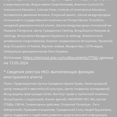
и миротворчества, Форум имени Льва Копелева, American Councils for
International Education, Cultural Vistas, Institute of International Education,
Антивоенное движение Антальи, Открытый диалог, Школа международных
отношений и государственной политики им Питера Мунка, Российско-
канадский демократический альянс, Школа международных отношений им
Нормана Патерсона, Центр Гражданских Свобод, Фонд Бориса Немцова за
Свободу, Фонд имени Фридриха Науманна за свободу, Феминистское
антивоенное сопротивление, Комитет независимости Ингушетии, Прометей,
Stop Occupation of Karelia, Вернись живым, Фридом Хаус, СОТА медиа,
Либерально-демократическая Лига Украины
Источник:
https://minjust.gov.ru/ru/documents/7756/
данные
на
13.05.2024
* Сведения реестра НКО, выполняющих функции
иностранного агента:
Лилит, Правозащитная группа Гражданин.Армия.Право, Нижегородский
центр немецкой и европейской культуры, Центр гендерных исследований,
Фонд защиты прав граждан Штаб, Институт права и публичной политики,
Фонд борьбы с коррупцией, Альянс врачей, НАСИЛИЮ.НЕТ, Мы против
СПИДа, СВЕЧА, Гуманитарное действие, Открытый Петербург, Лига
Избирателей, Правовая инициатива, Гражданский Союз, Хасдей Ерушалаим,
Центр поддержки и содействия развитию средств массовой информации,