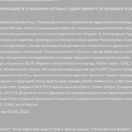
анизаций в отношении которых судом принято вступившее в з
 Родовой Державы Русь, Община Духовного Управления Асгардской Веси Беловод
детели Иеговы, Русское национальное единство, Национал-социалистическое об
истическая рабочая партия России, Славянский союз, Формат-18, Благородный Ор
ациональное единство, Древнерусской Инглистической церкви Православных Ста
ных объединениях, Омская организация общественного политического движения Р
рганизация п. Боровский, Община Коренного Русского народа Щелковского район
гиозное объединение последователей инглиизма, Народная Социальная Инициатива,
 г. Астрахани, ВОЛЯ, Меджлис крымскотатарского народа, Рубеж Севера, ТОЙС, 
6, Независимость, Фирма, Молодежная правозащитная группа МПГ, Курсом Правд
ая республика Русь, Арестантское уголовное единство, Башкорт, Нация и свобода,
орьбы с коррупцией, Фонд защиты прав граждан, Штабы Навального, Совет гражд
ный совет граждан РСФСР СССР Архангельской области, Проект Штурм, Граждане 
tsApp, СИЧ-С14, Добровольческое Движение Организации украинских националисто
ный Совет Татарской Автономной Советской Социалистической Республики, Кон
БТ, Я.МЫ Сергей Фургал
 на
03.05.2024
мная некоммерческая организация "Центр по работе с проблемой насилия "НАСИЛИЮ.НЕТ", Межрегиональный профессиональный союз работников здравоохранения "Альянс врачей", Юридическое лицо, зарегистрированное в Латвийской Республике, SIA "Medusa Project" (регистрационный номер 40103797863, дата регистрации 10.06.2014), Некоммерческая организация "Фонд по борьбе с коррупцией", Автономная некоммерческая организация "Институт права и публичной политики", Баданин Роман Сергеевич, Гликин Максим Александрович, Железнова Мария Михайловна, Лукьянова Юлия Сергеевна, Маетная Елизавета Витальевна, Маняхин Петр Борисович, Чуракова Ольга Владимировна, Ярош Юлия Петровна, Юридическое лицо "The Insider SIA", зарегистрированное в Риге, Латвийская Республика (дата регистрации 26.06.2015), являющееся администратором доменного имени интернет-издания "The Insider SIA", https://theins.ru, Постернак Алексей Евгеньевич, Рубин Михаил Аркадьевич, Анин Роман Александрович, Юридическое лицо Istories fonds, зарегистрированное в Латвийской Республике (регистрационный номер 50008295751, дата регистрации 24.02.2020), Великовский Дмитрий Александрович, Долинина Ирина Николаевна, Мароховская Алеся Алексеевна, Шлейнов Роман Юрьевич, Шмагун Олеся Валентиновна, Общество с ограниченной ответственностью "Альтаир 2021", Общество с ограниченной ответственностью "Вега 2021", Общество с ограниченной ответственностью "Главный редактор 2021", Общество с ограниченной ответственностью "Ромашки монолит", Важенков Артем Валерьевич, Ивановская областная общественная организация "Центр гендерных исследований", Гурман Юрий Альбертович, Медиапроект "ОВД-Инфо", Егоров Владимир Владимирович, Жилинский Владимир Александрович, Общество с ограниченной ответственностью "ЗП", Иванова София Юрьевна, Карезина Инна Павловна, Кильтау Екатерина Викторовна, Петров Алексей Викторович, Пискунов Сергей Евгеньевич, Смирнов Сергей Сергеевич, Тихонов Михаил Сергеевич, Общество с ограниченной ответственностью "ЖУРНАЛИСТ-ИНОСТРАННЫЙ АГЕНТ", Арапова Галина Юрьевна, Вольтская Татьяна Анатольевна, Американская компания "Mason G.E.S. Anonymous Foundation" (США), являющаяся владельцем интернет-издания https://mnews.world/, Компания "Stichting Bellingcat", зарегистрированная в Нидерландах (дата регистрации 11.07.2018), Захаров Андрей Вячеславович, Клепиковская Екатерина Дмитриевна, Общество с ограниченной ответственностью "МЕМО", Перл Роман Александрович, Симонов Евгений Алексеевич, Соловьева Елена Анатольевна, Сотников Даниил Владимирович, Сурначева Елизавета Дмитриевна, Автономная некоммерческая организация по защите прав человека и информированию населения "Якутия – Наше Мнение", Общество с ограниченной ответственностью "Москоу диджитал медиа", с 26.01.2023 Общество с ограниченной ответственностью "Чайка Белые сады", Ветошкина Валерия Валерьевна, Заговора Максим Александрович, Межрегиональное общественное движение "Российская ЛГБТ - сеть", Оленичев Максим Владимирович, Павлов Иван Юрьевич, Скворцова Елена Сергеевна, Общество с ограниченной ответственностью "Как бы инагент", Кочетков Игорь Викторович, Общество с ограниченной ответственностью "Честные выборы", Еланчик Олег Александрович, Общество с ограниченной ответственностью "Нобелевский призыв", Гималова Регина Эмилевна, Григорьев Андрей Валерьевич, Григорьева Алина Александровна, Ассоциация по содействию защите прав призывников, альтернативнослужащих и военнослужащих "Правозащитная группа "Гражданин.Армия.Право", Хисамова Регина Фаритовна, Автономная некоммерческая организация по реализации социально-правовых программ "Лилит", Дальн