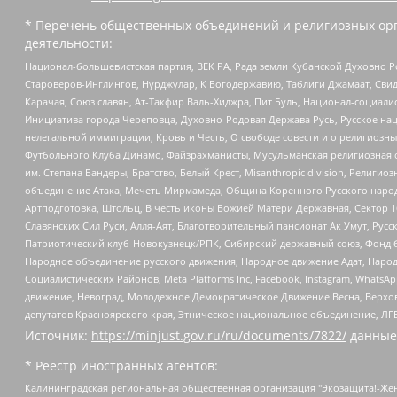
* Перечень общественных объединений и религиозных орг
деятельности:
Национал-большевистская партия, ВЕК РА, Рада земли Кубанской Духовно
Староверов-Инглингов, Нурджулар, К Богодержавию, Таблиги Джамаат, Сви
Карачая, Союз славян, Ат-Такфир Валь-Хиджра, Пит Буль, Национал-социал
Инициатива города Череповца, Духовно-Родовая Держава Русь, Русское н
нелегальной иммиграции, Кровь и Честь, О свободе совести и о религиоз
Футбольного Клуба Динамо, Файзрахманисты, Мусульманская религиозная о
им. Степана Бандеры, Братство, Белый Крест, Misanthropic division, Рели
объединение Атака, Мечеть Мирмамеда, Община Коренного Русского народа
Артподготовка, Штольц, В честь иконы Божией Матери Державная, Сектор 1
Славянских Сил Руси, Алля-Аят, Благотворительный пансионат Ак Умут, Русск
Патриотический клуб-Новокузнецк/РПК, Сибирский державный союз, Фонд б
Народное объединение русского движения, Народное движение Адат, Народ
Социалистических Районов, Meta Platforms Inc, Facebook, Instagram, Wha
движение, Невоград, Молодежное Демократическое Движение Весна, Верхов
депутатов Красноярского края, Этническое национальное объединение, ЛГ
Источник:
https://minjust.gov.ru/ru/documents/7822/
данные
* Реестр иностранных агентов:
Калининградская региональная общественная организация "Экозащита!-Женсовет", Фонд содействия защите прав и свобод граждан "Общественный вердикт", Фонд "Институт Развития Свободы Информации", Частное учреждение "Информационное агентство МЕМО. РУ", Региональная общественная организация "Общественная комиссия по сохранению наследия академика Сахарова", Фонд поддержки свободы прессы, Санкт-Петербургская общественная правозащитная организация "Гражданский контроль", Межрегиональная общественная организация "Информационно-просветительский центр "Мемориал", Региональный Фонд "Центр Защиты Прав Средств Массовой Информации", с 05.12.2023 Фонд "Центр Защиты Прав Средств массовой информации", Региональная общественная благотворительная организация помощи беженцам и мигрантам "Гражданское содействие", Негосударственное образовательное учреждение дополнительного профессионального образования (повышение квалификации) специалистов "АКАДЕМИЯ ПО ПРАВАМ ЧЕЛОВЕКА", Свердловская региональная общественная организация "Сутяжник", Автономная некоммерческая организация "Центр независимых социологических исследований", Союз общественных объединений "Российский исследовательский центр по правам человека", Региональное общественное учреждение научно-информационный центр "МЕМОРИАЛ", Некоммерческая организация "Фонд защиты гласности", Автономная некоммерческая организация "Институт прав человека", Городская общественная организация "Екатеринбургское общество "МЕМОРИАЛ", Городская общественная организация "Рязанское историко-просветительское и правозащитное общество "Мемориал" (Рязанский Мемориал), Челябинский региональный орган общественной самодеятельности – женское общественное объединение "Женщины Евразии", Челябинский региональный орган общественной самодеятельности "Уральская правозащитная группа", Фонд содействия защите здоровья и социальной справедливости имени Андрея Рылькова, Автономная Некоммерческая Организация "Аналитический Центр Юрия Левады", Автономная некоммерческая организация социальной поддержки населения "Проект Апрель", Региональная общественная организация помощи женщинам и детям, находящимся в кризисной ситуации "Информационно-методический центр "Анна", Фонд содействия развитию массовых коммуникаций и правовому просвещению "Так-так-Так", Фонд содействия устойчивому развитию "Серебряная тайга", Свердловский региональный общественный фонд социальных проектов "Новое время", "Idel.Реалии", Кавказ.Реалии, Крым.Реалии, Телеканал Настоящее Время, Татаро-башкирская служба Радио Свобода (Azatliq Radiosi), Радио Свободная Европа/Радио Свобода (PCE/PC), "Сибирь.Реалии", "Фактограф", Благотворительный фонд помощи осужденным и их семьям, Автономная некоммерческая организация "Институт глобализации и социальных движений", Фонд "В защиту прав заключенных", Частное учреждение "Центр поддержки и содействия развитию средств массовой информации", Пензенский региональный общественный благотворительный фонд "Гражданский союз", "Север.Реалии", Некоммерческая организация Фонд "Правовая инициатива", Общество с ограниченной ответственностью "Радио Свободная Европа/Радио Свобода", Чешское информационное агентство "MEDIUM-ORIENT", Красноярская региональная общественная организация "Мы против СПИДа", Камалягин Денис Николаевич, Маркелов Сергей Евгеньевич, Пономарев Лев Александрович, Савицкая Людмила Алексеевна, Автоно