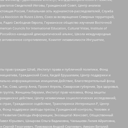
актатов Свидетелей Иеговы, Гражданский Совет, Центр анализа
астоящая Россия, Глобальная сеть журналистов-расследователей, Служба
a Asocicion de Rusos Libres, Союз за возвращение Северных территорий,
еста, Радио Свободная Европа, Германское общество изучения Восточной
ouncils for International Education, Cultural Vistas, Institute of
, Российско-канадский демократический альянс, Школа международных
е антивоенное сопротивление, Комитет независимости Ингушетии,
ты прав граждан Штаб, Институт права и публичной политики, Фонд
инициатива, Гражданский Союз, Хасдей Ерушалаим, Центр поддержки и
социально-информационных инициатив Действие, Благотворительный фонд
Так, Сова, центр Анна, Проект Апрель, Самарская губерния, Эра здоровья,
я группа, Женщины Евразии, Институт прав человека, Фонд защиты
Гражданское действие, Центр независимых социологических исследований,
стран, Гражданское содействие, Трансперенси Интернешнл-Р, Центр
н, Фонд поддержки свободы прессы, Гражданский контроль, Человек и
тут Развития Свободы Информации, Экозащита!-Женсовет, Общественный
й Павел Юрьевич, Шнырова Ольга Вадимовна, Чанышева Лилия Айратовна,
ин Сергей Георгиевич, Пивоваров Андрей Сергеевич, Аверин Виталий