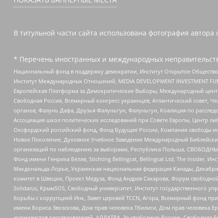
В титульной части сайта использована фотография автора с
* Перечень иностранных и международных неправительств
Национальный фонд в поддержку демократии, Институт Открытое Общество
Институт Международных Отношений, MEDIA DEVELOPMENT INVESTMENT FUND,
Европейская Платформа за Демократические Выборы, Международный цент
Свободная Россия, Всемирный конгресс украинцев, Атлантический совет, Ч
органов, Фалунь Дафа, Друзья Фалуньгун, Фалуньгун, Коалиция по рассле
Ассоциация школ политических исследований при Совете Европы, Центр ли
Оксфордский российский фонд, Фонд Будущее России, Компания свободы ин
Новое Поколение, Духовное Учебное Заведение Международный Библейский
организаций по наблюдению за выборами, Республика Польша, СВОБОДНЫЙ
Фонд имени Генриха Бёлля, Stichting Bellingcat, Bellingcat Ltd, The Inside
Макдональда-Лорье, Украинская национальная федерация Канады, Декабрис
комитет в Швеции, Проект Медуза, Фонд Андрея Сахарова, Форум свободной 
Solidarus, КрымSOS, Свободный университет, Институт государственного у
борьбы с коррупцией Инк, Завет церквей TCCN, Агора, Всемирный фонд при
имени Бориса Звозскова, Дом прав человека Тбилиси, Дом прав человека Ер
журналистов расследователей, АЛЛАТРА, За свободную Россию, Свободная Б