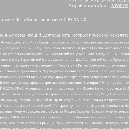
Разработчик сайта –
INFOROS
 ником Rosh Benen, лицензия CC-BY-SA-4.0
енных организаций, деятельность которых признана нежелате
 Фонд Содействия, Фонд Открытое общество, Американо-российский фонд по э
 Международный Республиканский Институт, Открытая Россия, Институт совре
р электоральных исследований, Германский фонд Маршалла Соединенных Штатов
еловек в беде, Европейский фонд за демократию, Джеймстаунский фонд, Прожект
дованию преследования в отношении Фалуньгун в Китае, Всемирная организация 
беральной современности, Форум русскоязычных европейцев, Немецко-русский о
формации, Проект Медиа, Международное партнерство за права человека, Духов
 Колледж, Международное христианское движение, Всемирный Институт Саентол
 ИДЕЛЬ-УРАЛ, Ассоциация развития журналистики, IStories fonds, Королевск
r, Институт правовой инициативы Центральной и Восточной Европы, Фонд Открытой Э
ты, Международный научный центр им Вудро Вильсона, Свободная пресса, Возро
России, Лига Свободных Наций, Transparеncy International, Форум Свободных Н
правления, Форум гражданского общества Россия, Беллона, Союз жителей острово
роды, BDR Novaja Gazeta-Europe, Алтай проект, Образовательный дом прав челов
еван, Дом прав человека Крым, Центр дикого лосося, TVR Studios, ТВ Дождь, Це
урятия, Uralic, UnKremlin, Международная федерация транспортных рабочих, Ист