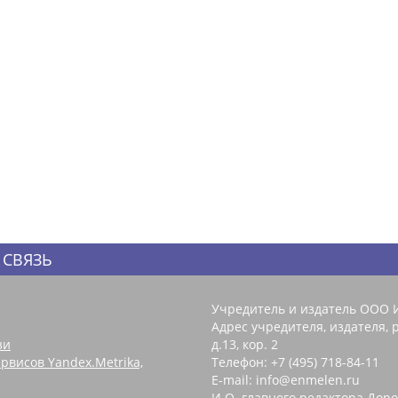
 СВЯЗЬ
Учредитель и издатель ООО 
Адрес учредителя, издателя, р
зи
д.13, кор. 2
рвисов Yandex.Metrika,
Телефон: +7 (495) 718-84-11
E-mail: info@enmelen.ru
И.О. главного редактора Доро