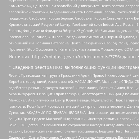
Комитет-2024, Центрально-Европейский университет, Центр восточноевроп
европейской политики, Академическая сеть Восточная Европа, Российский к
поддержки, Свободная Россия Берлин, Свободная Россия Северный Рейн-Вест
Крымскотатарский Ресурсный Центр, Глобальный союз IndustriALL, Russian E
Европы, Фонд имени Фридриха Эберта, XZ gGmbH, Мобильная академия поддержк
International Education, Антивоенное движение Антальи, Открытый диало
отношений им Нормана Патерсона, Центр Гражданских Свобод, Фонд Бориса
Прометей, Stop Occupation of Karelia, Вернись живым, Фридом Хаус, СОТА 
Источник:
https://minjust.gov.ru/ru/documents/7756/
данные
* Сведения реестра НКО, выполняющих функции иностранн
Лилит, Правозащитная группа Гражданин.Армия.Право, Нижегородский цент
борьбы с коррупцией, Альянс врачей, НАСИЛИЮ.НЕТ, Мы против СПИДа, СВЕ
содействия развитию средств массовой информации, Горячая Линия, В защ
охраны здоровья и защиты прав граждан, Благотворительный фонд помощи ос
Мемориал, Аналитический Центр Юрия Левады, Издательство Парк Гагарина
гласности, Российский исследовательский центр по правам человека, Даль
Сутяжник, АКАДЕМИЯ ПО ПРАВАМ ЧЕЛОВЕКА, Центр развития некоммерческих
Защиты Прав Средств Массовой Информации, Институт развития прессы - Си
Закон, Общественная комиссия по сохранению наследия академика Сахаров
вердикт, Евразийская антимонопольная ассоциация, Бедушев Петр Петрови
Сидорович Ольга Борисовна, Туровский Александр Алексеевич, Васильева А