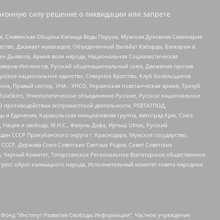
аконную силу решение о ликвидации или запрете
ья, Славянская Община Капища Веды Перуна, Мужская Духовная Семинария
щество, Джамаат мувахидов, Объединенный Вилайат Кабарды, Балкарии и
ден Дьявола, Армия воли народа, Национальная Социалистическая
роверов-Инглингов, Русский общенациональный союз, Движение против
усское национальное единство, Северное Братство, Клуб Болельщиков
а, Правый сектор, УНА - УНСО, Украинская повстанческая армия, Тризуб
 TulaSkins, Этнополитическое объединение Русские, Русское национальное
О противодействии экстремистской деятельности, РЕВТАТПОД,
ы и Единения, Каракольская инициативная группа, Автоград Крю, Союз
 Нация и свобода, W.H.С., Фалунь Дафа, Иртыш Ultras, Русский
ан СССР Прикубанского округа г. Краснодара, Мужское государство,
СССР, Держава Союз Советских Светлых Родов, Совет Советских
в, Черный Комитет, Татарстанское Региональное Всетатарское общественное
гресс ойрат-калмыцкого народа, Исполнительный комитет совета народных
евосточное общественное движение "Маяк", Санкт-Петербургская ЛГБТ-инициативная группа "Выход", Инициативная группа ЛГБТ+ "Реверс", Алексеев Андрей Викторович, Бекбулатова Таисия Львовна, Беляев Иван Михайлович, Владыкина Елена Сергеевна, Гельман Марат Александрович, Никульшина Вероника Юрьевна, Толоконникова Надежда Андреевна, Шендерович Виктор Анатольевич, Общество с ограниченной ответственностью "Данное сообщение", Общество с ограниченной ответственностью Издательский дом "Новая глава", Айнбиндер Александра Александровна, Московский комьюнити-центр для ЛГБТ+инициатив, Благотворительный фонд развития филантропии, Deutsche Welle (Германия, Kurt-Schumacher-Strasse 3, 53113 Bonn), Борзунова Мария Михайловна, Воробьев Виктор Викторович, Голубева Анна Львовна, Константинова Алла Михайловна, Малкова Ирина Владимировна, Мурадов Мурад Абдулгалимович, Осетинская Елизавета Николаевна, Понасенков Евгений Николаевич, Ганапольский Матвей Юрьевич, Киселев Евгений Алексеевич, Борухович Ирина Григорьевна, Дремин Иван Тимофеевич, Дубровский Дмитрий Викторович, Красноярская региональная общественная организация поддержки и развития альтернативных образовательных технологий и межкультурных коммуникаций "ИНТЕРРА", Маяковская Екатерина Алексеевна, Фейгин Марк Захарович, Филимонов Андрей Викторович, Дзугкоева Регина Николаевна, Доброхотов Роман Александрович, Дудь Юрий Александрович, Елкин Сергей Владимирович, Кругликов Кирилл Игоревич, Сабунаева Мария Леонидовна, Семенов Алексей Владимирович, Шаинян Карен Багратович, Шульман Екатерина Михайловна, Асафьев Артур Валерьевич, Вахштайн Виктор Семенович, Венедиктов Алексей Алексеевич, Лушникова Екатерина Евгеньевна, Волков Леонид Михайлович, Невзоров Александр Глебович, Пархоменко Сергей Борисович, Сироткин Ярослав Николаевич, Кара-Мурза Владимир Владимирович, Баранова Наталья Владимировна, Гозман Леонид Яковлевич, Кагарлицкий Борис Юльевич, Климарев Михаил Валерьевич, Милов Владимир Станиславович, Автономная некоммерческая организация Краснодарский центр современного искусства "Типография", Моргенштерн Алишер Тагирович, Соболь Любовь Эдуардовна, Общество с ограниченной ответственностью "ЛИЗА НОРМ", Каспаров Гарри Кимович, Ходорковский Михаил Борисович, Общество с ограниченной ответственностью "Апрельские тезисы", Данилович Ирина Брониславовна, Кашин Олег Владимирович, Петров Николай Владимирович, Пивоваров Алексей Владимирович, Соколов Михаил Владимирович, Цветкова Юлия Владимировна, Чичваркин Евгений Александрович, Комитет против пыток/Команда против пыток, Общество с ограниченной ответственностью "Первый научный", Общество с ограниченной ответственностью "Вертолет и ко", Белоцерковская Вероника Борисовна, Кац Максим Евгеньевич, Лазарева Татьяна Юрьевна, Шаведдинов Руслан Табризович, Яшин Илья Валерьевич, Общество с ограниченной ответственностью "Иноагент ААВ", Алешковский Дмитрий Петрович, Альбац Евгения Марковна, Быков Дмитрий Львович, Галямина Юлия Евгеньевна, Лойко Сергей Леонидович, Мартынов Кирилл Константинович, Медведев Сергей Александрович, Крашенинников Федор Геннадиевич, Гордеева Катерина Вл