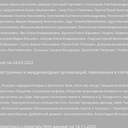
ошель Ирина Ароновна, Шведов Григорий Сергеевич, Пономарев Лев Александро
ч, Цирульников Борис Альбертович, Гасан Ольга Павловна, Паутов Юрий Анато
Акимова Татьяна Николаевна, Золотарева Екатерина Александровна, Рачинский Я
Сергеевна, Аверин Владимир Анатольевич, Щур Татьяна Михайловна, Щур Никола
Анатольевна, Мельникова Валентина Дмитриевна, Вититинова Елена Владимировн
 Алексеевна, Закс Елена Владимировна, Буртина Елена Юрьевна, Гендель Людмил
рохоров Вадим Юрьевич, Шахова Елена Владимировна, Подузов Сергей Васильеви
й Ефимович, Сухих Дарья Николаевна, Орлов Олег Петрович, Добровольская Анн
нсон Лев Семенович, Локшина Татьяна Иосифовна, Орлов Олег Петрович, Поляк
ые на
24.03.2022
ностранных и международных организаций, признанных в соотв
нгресс народов Ичкерии и Дагестана, База, Асбат аль-Ансар, Священная война,
уркестана, Общество социальных реформ, Общество возрождения исламского насл
Нусра ли-Ахль аш-Шам, Народное ополчение имени К. Минина и Д. Пожарского, Ад
сломи, Террористическое сообщество Сеть, Катиба Таухид валь-Джихад, Хайят Тах
, Хатлонский джамаат, Мусульманская религиозная группа п. Кушкуль г. Оренбу
ная самооборона, Дуббайский джамаат, московская ячейка, Батал-Хаджи Белхор
organizacii-i-materialy.html
данные на
16.11.2023