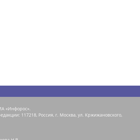
ИА «Инфорос».
едакции: 117218, Россия, г. Москва, ул. Кржижановского,
хова Н.В.