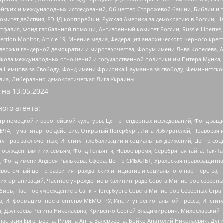
ейских и международных исследований, Общество Сторожевой башни, Библии и тр
омитет действия, РЭНД корпорейшн, Русская Америка за демократию в России, Н
фалия, Фонд глобальной помощи, Антивоенный комитет России, Russie-Libertes, L
lection Monitor, Article 19, Мнение медиа, Федерация анархического черного кр
и гендерной демократии и миротворчества, Форум имени Льва Копелева, American C
г, Школа международных отношений и государственной политики им Питера Мунка
 Немцова за Свободу, Фонд имени Фридриха Науманна за свободу, Феминистско
медиа, Либерально-демократическая Лига Украины
 на
13.05.2024
ого агента:
р немецкой и европейской культуры, Центр гендерных исследований, Фонд защи
ЧА, Гуманитарное действие, Открытый Петербург, Лига Избирателей, Правовая 
иту прав заключенных, Институт глобализации и социальных движений, Центр 
ужденным и их семьям, Фонд Тольятти, Новое время, Серебряная тайга, Так-Так-
, Фонд имени Андрея Рылькова, Сфера, Центр СИБАЛЬТ, Уральская правозащитна
невосточный центр развития гражданских инициатив и социального партнерства, 
 организаций, Частное учреждение в Калининграде Совета Министров северных 
бирь, Частное учреждение в Санкт-Петербурге Совета Министров Северных Стра
а, Информационное агентство МЕМО. РУ, Институт региональной прессы, Инсти
ч, Дзугкоева Регина Николаевна, Кривенко Сергей Владимирович, Милославски
настасия Евгеньевна, Ривина Анна Валерьевна, Бойко Анатолий Николаевич, Дуг