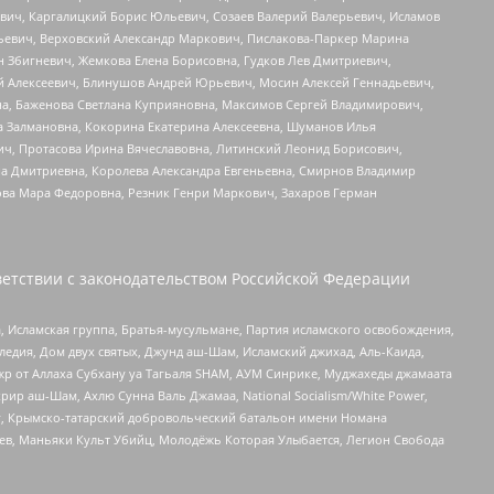
вич, Каргалицкий Борис Юльевич, Созаев Валерий Валерьевич, Исламов
льевич, Верховский Александр Маркович, Пислакова-Паркер Марина
н Збигневич, Жемкова Елена Борисовна, Гудков Лев Дмитриевич,
й Алексеевич, Блинушов Андрей Юрьевич, Мосин Алексей Геннадьевич,
а, Баженова Светлана Куприяновна, Максимов Сергей Владимирович,
а Залмановна, Кокорина Екатерина Алексеевна, Шуманов Илья
ч, Протасова Ирина Вячеславовна, Литинский Леонид Борисович,
а Дмитриевна, Королева Александра Евгеньевна, Смирнов Владимир
ова Мара Федоровна, Резник Генри Маркович, Захаров Герман
етствии с законодательством Российской Федерации
 Исламская группа, Братья-мусульмане, Партия исламского освобождения,
едия, Дом двух святых, Джунд аш-Шам, Исламский джихад, Аль-Каида,
жр от Аллаха Субхану уа Тагьаля SHAM, АУМ Синрике, Муджахеды джамаата
рир аш-Шам, Ахлю Сунна Валь Джамаа, National Socialism/White Power,
рг, Крымско-татарский добровольческий батальон имени Номана
оев, Маньяки Культ Убийц, Молодёжь Которая Улыбается, Легион Свобода