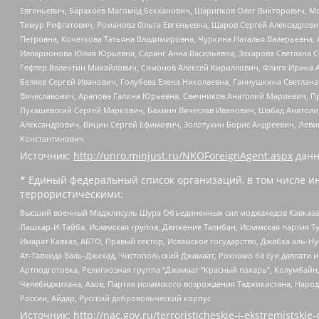
Евгеньевич, Барахоев Магомед Бекханович, Шарипков Олег Викторович, М
Тимур Рифгатович, Романова Ольга Евгеньевна, Щаров Сергей Алексадрови
Петровна, Кочеткова Татьяна Владимировна, Чуркина Наталья Валерьевна, 
Илларионова Юлия Юрьевна, Саранг Анна Васильевна, Захарова Светлана 
Гефтер Валентин Михайлович, Симонов Алексей Кириллович, Флиге Ирина 
Беляев Сергей Иванович, Голубева Елена Николаевна, Ганнушкина Светлана
Вячеславович, Арапова Галина Юрьевна, Свечников Анатолий Мариевич, П
Лукашевский Сергей Маркович, Бахмин Вячеслав Иванович, Шабад Анатоли
Александрович, Вицин Сергей Ефимович, Золотухин Борис Андреевич, Леви
Константинович
Источник:
http://unro.minjust.ru/NKOForeignAgent.aspx
данн
* Единый федеральный список организаций, в том числе и
террористическими:
Высший военный Маджлисуль Шура Объединенных сил моджахедов Кавказа, Ко
Лашкар-И-Тайба, Исламская группа, Движение Талибан, Исламская партия Т
Имарат Кавказ, АБТО, Правый сектор, Исламское государство, Джабха аль-
Ат-Тавхида Валь-Джихад, Чистопольский Джамаат, Рохнамо ба суи давлати и
Артподготовка, Религиозная группа “Джамаат “Красный пахарь”, Колумбайн
Челебиджихана, Азов, Партия исламского возрождения Таджикистана, Народ
России, Айдар, Русский добровольческий корпус
Источник:
http://nac.gov.ru/terroristicheskie-i-ekstremistskie-