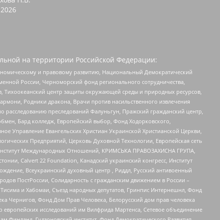
2026
льной на территории Российской Федерации:
кономическому и правовому развитию, Национальный Демократический
менной России, Черноморский фонд регионального сотрудничества,
, Тихоокеанский центр защиты окружающей среды и природных ресурсов,
 Хармони, Родники дракона, Врачи против насильственного извлечения
по расследованию преследований Фалуньгун, Пражский гражданский центр,
бмен, Бард колледж, Европейский выбор, Фонд Ходорковского,
ное Управление Евангельских Христиан Украинской Христианской Церкви,
огических Предприятий, Церковь Духовной Технологии, Европейская сеть
ий Институт Международных Отношений, КРИМСЬКА ПРАВОЗАХИСНА ГРУПА,
стонии, Calvert 22 Foundation, Канадский украинский конгресс, Институт
ждение, Всеукраинский духовный центр , Риддл, Русский антивоенный
ародов ПостРоссии, Солидарность с гражданским движением в России –
в Тисима и Хабомаи, Съезд народных депутатов, Гринпис Интернешнл, Фонд
ека Чернигов, Фонд Дом Прав Человека, Белорусский дом прав человека
нтр европейских исследований им Вилфрида Мартенса, Сетевое объединение
Чам Финланд, Гудзоновский институт, Фонд Демократического Развития,