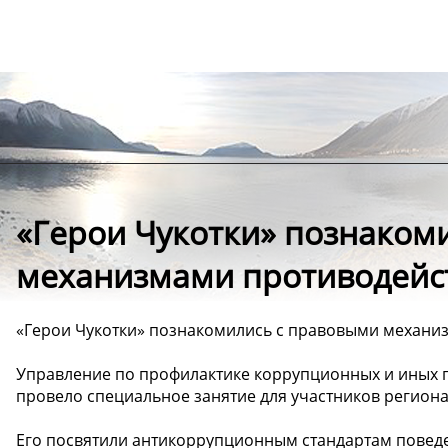
«Герои Чукотки» познаком
механизмами противодейс
«Герои Чукотки» познакомились с правовыми механи
Управление по профилактике коррупционных и иных 
провело специальное занятие для участников регион
Его посвятили антикоррупционным стандартам повед