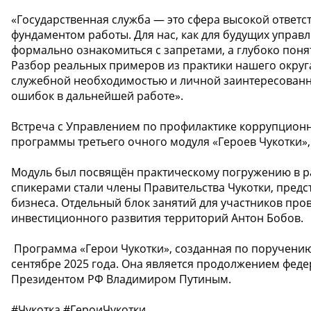
«Государственная служба — это сфера высокой ответст
фундаментом работы. Для нас, как для будущих управ
формально ознакомиться с запретами, а глубоко поня
Разбор реальных примеров из практики нашего округа
служебной необходимостью и личной заинтересованнос
ошибок в дальнейшей работе».
Встреча с Управлением по профилактике коррупцион
программы третьего очного модуля «Героев Чукотки», 
Модуль был посвящён практическому погружению в ра
спикерами стали члены Правительства Чукотки, предс
бизнеса. Отдельный блок занятий для участников про
инвестиционного развития территорий Антон Бобов.
️ Программа «Герои Чукотки», созданная по поручени
сентябре 2025 года. Она является продолжением фед
Президентом РФ Владимиром Путиным.
#Чукотка #ГероиЧукотки