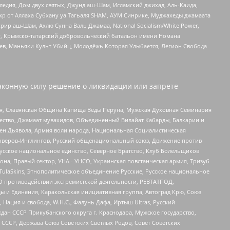
едия, Дом двух святых, Джунд аш-Шам, Исламский джихад, Аль-Каида,
жр от Аллаха Субхану уа Тагьаля SHAM, АУМ Синрике, Муджахеды джамаата
рир аш-Шам, Ахлю Сунна Валь Джамаа, National Socialism/White Power,
рг, Крымско-татарский добровольческий батальон имени Номана
оев, Маньяки Культ Убийц, Молодёжь Которая Улыбается, Легион Свобода
аконную силу решение о ликвидации или запрете
ья, Славянская Община Капища Веды Перуна, Мужская Духовная Семинария
щество, Джамаат мувахидов, Объединенный Вилайат Кабарды, Балкарии и
ден Дьявола, Армия воли народа, Национальная Социалистическая
роверов-Инглингов, Русский общенациональный союз, Движение против
усское национальное единство, Северное Братство, Клуб Болельщиков
а, Правый сектор, УНА - УНСО, Украинская повстанческая армия, Тризуб
 TulaSkins, Этнополитическое объединение Русские, Русское национальное
О противодействии экстремистской деятельности, РЕВТАТПОД,
ы и Единения, Каракольская инициативная группа, Автоград Крю, Союз
 Нация и свобода, W.H.С., Фалунь Дафа, Иртыш Ultras, Русский
ан СССР Прикубанского округа г. Краснодара, Мужское государство,
СССР, Держава Союз Советских Светлых Родов, Совет Советских