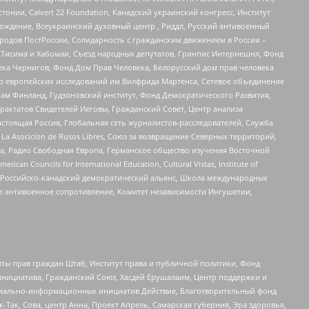
стонии, Calvert 22 Foundation, Канадский украинский конгресс, Институт
ждение, Всеукраинский духовный центр , Риддл, Русский антивоенный
ародов ПостРоссии, Солидарность с гражданским движением в России –
в Тисима и Хабомаи, Съезд народных депутатов, Гринпис Интернешнл, Фонд
ека Чернигов, Фонд Дом Прав Человека, Белорусский дом прав человека
нтр европейских исследований им Вилфрида Мартенса, Сетевое объединение
Чам Финланд, Гудзоновский институт, Фонд Демократического Развития,
актатов Свидетелей Иеговы, Гражданский Совет, Центр анализа
астоящая Россия, Глобальная сеть журналистов-расследователей, Служба
a Asocicion de Rusos Libres, Союз за возвращение Северных территорий,
еста, Радио Свободная Европа, Германское общество изучения Восточной
ouncils for International Education, Cultural Vistas, Institute of
, Российско-канадский демократический альянс, Школа международных
е антивоенное сопротивление, Комитет независимости Ингушетии,
ты прав граждан Штаб, Институт права и публичной политики, Фонд
инициатива, Гражданский Союз, Хасдей Ерушалаим, Центр поддержки и
социально-информационных инициатив Действие, Благотворительный фонд
Так, Сова, центр Анна, Проект Апрель, Самарская губерния, Эра здоровья,