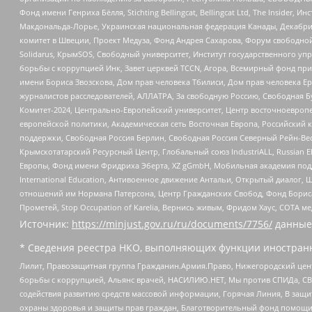
Фонд имени Генриха Бёлля, Stichting Bellingcat, Bellingcat Ltd, The Inside
Макдональда-Лорье, Украинская национальная федерация Канады, Декабрис
комитет в Швеции, Проект Медуза, Фонд Андрея Сахарова, Форум свободной 
Solidarus, КрымSOS, Свободный университет, Институт государственного у
борьбы с коррупцией Инк, Завет церквей TCCN, Агора, Всемирный фонд при
имени Бориса Звозскова, Дом прав человека Тбилиси, Дом прав человека Ер
журналистов расследователей, АЛЛАТРА, За свободную Россию, Свободная Б
Комитет-2024, Центрально-Европейский университет, Центр восточноевроп
европейской политики, Академическая сеть Восточная Европа, Российский к
поддержки, Свободная Россия Берлин, Свободная Россия Северный Рейн-Вест
Крымскотатарский Ресурсный Центр, Глобальный союз IndustriALL, Russian E
Европы, Фонд имени Фридриха Эберта, XZ gGmbH, Мобильная академия поддержк
International Education, Антивоенное движение Антальи, Открытый диало
отношений им Нормана Патерсона, Центр Гражданских Свобод, Фонд Бориса
Прометей, Stop Occupation of Karelia, Вернись живым, Фридом Хаус, СОТА 
Источник:
https://minjust.gov.ru/ru/documents/7756/
данные
* Сведения реестра НКО, выполняющих функции иностранн
Лилит, Правозащитная группа Гражданин.Армия.Право, Нижегородский цент
борьбы с коррупцией, Альянс врачей, НАСИЛИЮ.НЕТ, Мы против СПИДа, СВЕ
содействия развитию средств массовой информации, Горячая Линия, В защ
охраны здоровья и защиты прав граждан, Благотворительный фонд помощи ос