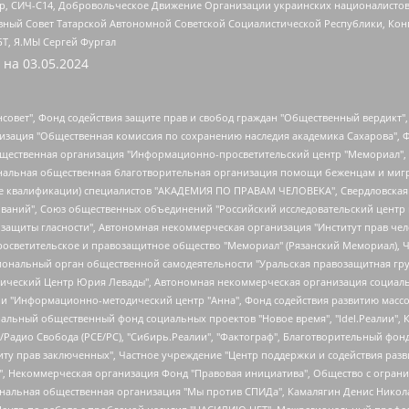
tsApp, СИЧ-С14, Добровольческое Движение Организации украинских националисто
ный Совет Татарской Автономной Советской Социалистической Республики, Кон
БТ, Я.МЫ Сергей Фургал
 на
03.05.2024
мная некоммерческая организация "Центр по работе с проблемой насилия "НАСИЛИЮ.НЕТ", Межрегиональный профессиональный союз работников здравоохранения "Альянс врачей", Юридическое лицо, зарегистрированное в Латвийской Республике, SIA "Medusa Project" (регистрационный номер 40103797863, дата регистрации 10.06.2014), Некоммерческая организация "Фонд по борьбе с коррупцией", Автономная некоммерческая организация "Институт права и публичной политики", Баданин Роман Сергеевич, Гликин Максим Александрович, Железнова Мария Михайловна, Лукьянова Юлия Сергеевна, Маетная Елизавета Витальевна, Маняхин Петр Борисович, Чуракова Ольга Владимировна, Ярош Юлия Петровна, Юридическое лицо "The Insider SIA", зарегистрированное в Риге, Латвийская Республика (дата регистрации 26.06.2015), являющееся администратором доменного имени интернет-издания "The Insider SIA", https://theins.ru, Постернак Алексей Евгеньевич, Рубин Михаил Аркадьевич, Анин Роман Александрович, Юридическое лицо Istories fonds, зарегистрированное в Латвийской Республике (регистрационный номер 50008295751, дата регистрации 24.02.2020), Великовский Дмитрий Александрович, Долинина Ирина Николаевна, Мароховская Алеся Алексеевна, Шлейнов Роман Юрьевич, Шмагун Олеся Валентиновна, Общество с ограниченной ответственностью "Альтаир 2021", Общество с ограниченной ответственностью "Вега 2021", Общество с ограниченной ответственностью "Главный редактор 2021", Общество с ограниченной ответственностью "Ромашки монолит", Важенков Артем Валерьевич, Ивановская областная общественная организация "Центр гендерных исследований", Гурман Юрий Альбертович, Медиапроект "ОВД-Инфо", Егоров Владимир Владимирович, Жилинский Владимир Александрович, Общество с ограниченной ответственностью "ЗП", Иванова София Юрьевна, Карезина Инна Павловна, Кильтау Екатерина Викторовна, Петров Алексей Викторович, Пискунов Сергей Евгеньевич, Смирнов Сергей Сергеевич, Тихонов Михаил Сергеевич, Общество с ограниченной ответственностью "ЖУРНАЛИСТ-ИНОСТРАННЫЙ АГЕНТ", Арапова Галина Юрьевна, Вольтская Татьяна Анатольевна, Американская компания "Mason G.E.S. Anonymous Foundation" (США), являющаяся владельцем интернет-издания https://mnews.world/, Компания "Stichting Bellingcat", зарегистрированная в Нидерландах (дата регистрации 11.07.2018), Захаров Андрей Вячеславович, Клепиковская Екатерина Дмитриевна, Общество с ограниченной ответственностью "МЕМО", Перл Роман Александрович, Симонов Евгений Алексеевич, Соловьева Елена Анатольевна, Сотников Даниил Владимирович, Сурначева Елизавета Дмитриевна, Автономная некоммерческая организация по защите прав человека и информированию населения "Якутия – Наше Мнение", Общество с ограниченной ответственностью "Москоу диджитал медиа", с 26.01.2023 Общество с ограниченной ответственностью "Чайка Белые сады", Ветошкина Валерия Валерьевна, Заговора Максим Александрович, Межрегиональное общественное движение "Российская ЛГБТ - сеть", Оленичев Максим Владимирович, Павлов Иван Юрьевич, Скворцова Елена Сергеевна, Общество с ограниченной ответственностью "Как бы инагент", Кочетков Игорь Викторович, Общество с ограниченной ответственностью "Честные выборы", Еланчик Олег Александрович, Общество с ограниченной ответственностью "Нобелевский призыв", Гималова Регина Эмилевна, Григорьев Андрей Валерьевич, Григорьева Алина Александровна, Ассоциация по содействию защите прав призывников, альтернативнослужащих и военнослужащих "Правозащитная группа "Гражданин.Армия.Право", Хисамова Регина Фаритовна, Автономная некоммерческая организация по реализации социально-правовых программ "Лилит", Дальн