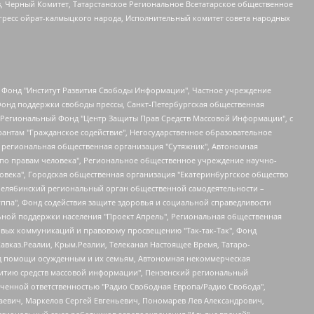
в, Черный Комитет, Татарстанское Региональное Всетатарское общественное
гресс ойрат-калмыцкого народа, Исполнительный комитет совета народных
евосточное общественное движение "Маяк", Санкт-Петербургская ЛГБТ-инициативная группа "Выход", Инициативная группа ЛГБТ+ "Реверс", Алексеев Андрей Викторович, Бекбулатова Таисия Львовна, Беляев Иван Михайлович, Владыкина Елена Сергеевна, Гельман Марат Александрович, Никульшина Вероника Юрьевна, Толоконникова Надежда Андреевна, Шендерович Виктор Анатольевич, Общество с ограниченной ответственностью "Данное сообщение", Общество с ограниченной ответственностью Издательский дом "Новая глава", Айнбиндер Александра Александровна, Московский комьюнити-центр для ЛГБТ+инициатив, Благотворительный фонд развития филантропии, Deutsche Welle (Германия, Kurt-Schumacher-Strasse 3, 53113 Bonn), Борзунова Мария Михайловна, Воробьев Виктор Викторович, Голубева Анна Львовна, Константинова Алла Михайловна, Малкова Ирина Владимировна, Мурадов Мурад Абдулгалимович, Осетинская Елизавета Николаевна, Понасенков Евгений Николаевич, Ганапольский Матвей Юрьевич, Киселев Евгений Алексеевич, Борухович Ирина Григорьевна, Дремин Иван Тимофеевич, Дубровский Дмитрий Викторович, Красноярская региональная общественная организация поддержки и развития альтернативных образовательных технологий и межкультурных коммуникаций "ИНТЕРРА", Маяковская Екатерина Алексеевна, Фейгин Марк Захарович, Филимонов Андрей Викторович, Дзугкоева Регина Николаевна, Доброхотов Роман Александрович, Дудь Юрий Александрович, Елкин Сергей Владимирович, Кругликов Кирилл Игоревич, Сабунаева Мария Леонидовна, Семенов Алексей Владимирович, Шаинян Карен Багратович, Шульман Екатерина Михайловна, Асафьев Артур Валерьевич, Вахштайн Виктор Семенович, Венедиктов Алексей Алексеевич, Лушникова Екатерина Евгеньевна, Волков Леонид Михайлович, Невзоров Александр Глебович, Пархоменко Сергей Борисович, Сироткин Ярослав Николаевич, Кара-Мурза Владимир Владимирович, Баранова Наталья Владимировна, Гозман Леонид Яковлевич, Кагарлицкий Борис Юльевич, Климарев Михаил Валерьевич, Милов Владимир Станиславович, Автономная некоммерческая организация Краснодарский центр современного искусства "Типография", Моргенштерн Алишер Тагирович, Соболь Любовь Эдуардовна, Общество с ограниченной ответственностью "ЛИЗА НОРМ", Каспаров Гарри Кимович, Ходорковский Михаил Борисович, Общество с ограниченной ответственностью "Апрельские тезисы", Данилович Ирина Брониславовна, Кашин Олег Владимирович, Петров Николай Владимирович, Пивоваров Алексей Владимирович, Соколов Михаил Владимирович, Цветкова Юлия Владимировна, Чичваркин Евгений Александрович, Комитет против пыток/Команда против пыток, Общество с ограниченной ответственностью "Первый научный", Общество с ограниченной ответственностью "Вертолет и ко", Белоцерковская Вероника Борисовна, Кац Максим Евгеньевич, Лазарева Татьяна Юрьевна, Шаведдинов Руслан Табризович, Яшин Илья Валерьевич, Общество с ограниченной ответственностью "Иноагент ААВ", Алешковский Дмитрий Петрович, Альбац Евгения Марковна, Быков Дмитрий Львович, Галямина Юлия Евгеньевна, Лойко Сергей Леонидович, Мартынов Кирилл Константинович, Медведев Сергей Александрович, Крашенинников Федор Геннадиевич, Гордеева Катерина Вл