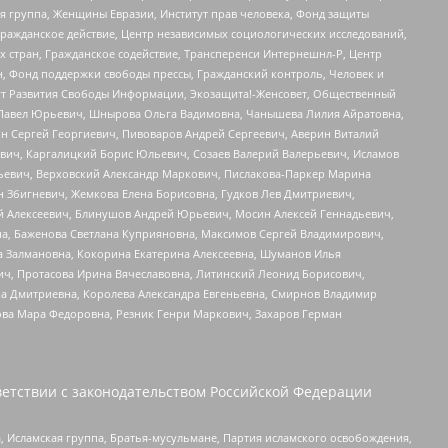
я группа, Женщины Евразии, Институт прав человека, Фонд защиты
Гражданское действие, Центр независимых социологических исследований,
стран, Гражданское содействие, Трансперенси Интернешнл-Р, Центр
н, Фонд поддержки свободы прессы, Гражданский контроль, Человек и
тут Развития Свободы Информации, Экозащита!-Женсовет, Общественный
й Павел Юрьевич, Шнырова Ольга Вадимовна, Чанышева Лилия Айратовна,
ин Сергей Георгиевич, Пивоваров Андрей Сергеевич, Аверин Виталий
вич, Каргалицкий Борис Юльевич, Созаев Валерий Валерьевич, Исламов
льевич, Верховский Александр Маркович, Пислакова-Паркер Марина
н Збигневич, Жемкова Елена Борисовна, Гудков Лев Дмитриевич,
й Алексеевич, Блинушов Андрей Юрьевич, Мосин Алексей Геннадьевич,
а, Баженова Светлана Куприяновна, Максимов Сергей Владимирович,
а Залмановна, Кокорина Екатерина Алексеевна, Шуманов Илья
ч, Протасова Ирина Вячеславовна, Литинский Леонид Борисович,
а Дмитриевна, Королева Александра Евгеньевна, Смирнов Владимир
ова Мара Федоровна, Резник Генри Маркович, Захаров Герман
етствии с законодательством Российской Федерации
 Исламская группа, Братья-мусульмане, Партия исламского освобождения,