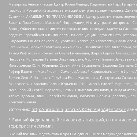
Мемориал, Аналитический Центр Юрия Левады, Издательство Парк Гагарина
гласности, Российский исследовательский центр по правам человека, Даль
Сутяжник, АКАДЕМИЯ ПО ПРАВАМ ЧЕЛОВЕКА, Центр развития некоммерческих
Защиты Прав Средств Массовой Информации, Институт развития прессы - Си
Закон, Общественная комиссия по сохранению наследия академика Сахаров
вердикт, Евразийская антимонопольная ассоциация, Бедушев Петр Петрови
Сидорович Ольга Борисовна, Туровский Александр Алексеевич, Васильева А
Евгеньевич, Барахоев Магомед Бекханович, Шарипков Олег Викторович, М
Тимур Рифгатович, Романова Ольга Евгеньевна, Щаров Сергей Алексадрови
Петровна, Кочеткова Татьяна Владимировна, Чуркина Наталья Валерьевна, 
Илларионова Юлия Юрьевна, Саранг Анна Васильевна, Захарова Светлана 
Гефтер Валентин Михайлович, Симонов Алексей Кириллович, Флиге Ирина 
Беляев Сергей Иванович, Голубева Елена Николаевна, Ганнушкина Светлана
Вячеславович, Арапова Галина Юрьевна, Свечников Анатолий Мариевич, П
Лукашевский Сергей Маркович, Бахмин Вячеслав Иванович, Шабад Анатоли
Александрович, Вицин Сергей Ефимович, Золотухин Борис Андреевич, Леви
Константинович
Источник:
http://unro.minjust.ru/NKOForeignAgent.aspx
данн
* Единый федеральный список организаций, в том числе и
террористическими:
Высший военный Маджлисуль Шура Объединенных сил моджахедов Кавказа, Ко