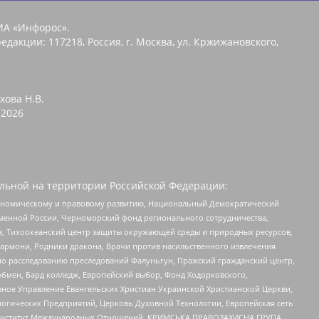
ИА «Инфорос».
едакции: 117218, Россия, г. Москва, ул. Кржижановского,
хова Н.В.
2026
льной на территории Российской Федерации:
кономическому и правовому развитию, Национальный Демократический
менной России, Черноморский фонд регионального сотрудничества,
, Тихоокеанский центр защиты окружающей среды и природных ресурсов,
 Хармони, Родники дракона, Врачи против насильственного извлечения
по расследованию преследований Фалуньгун, Пражский гражданский центр,
бмен, Бард колледж, Европейский выбор, Фонд Ходорковского,
ное Управление Евангельских Христиан Украинской Христианской Церкви,
огических Предприятий, Церковь Духовной Технологии, Европейская сеть
ий Институт Международных Отношений, КРИМСЬКА ПРАВОЗАХИСНА ГРУПА,