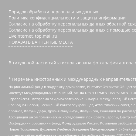
Порядок обработки персональных данных
Политика конфиденциальности и защиты информации
Согласие на обработку персональных данных обратной свя
Согласие на обработку персональных данных с помощью се
LiveInternet, top.mail.ru
ПОКАЗАТЬ БАННЕРНЫЕ МЕСТА
В титульной части сайта использована фотография автора с
* Перечень иностранных и международных неправительств
Национальный фонд в поддержку демократии, Институт Открытое Общество
Институт Международных Отношений, MEDIA DEVELOPMENT INVESTMENT FUND,
Европейская Платформа за Демократические Выборы, Международный цент
Свободная Россия, Всемирный конгресс украинцев, Атлантический совет, Ч
органов, Фалунь Дафа, Друзья Фалуньгун, Фалуньгун, Коалиция по рассле
Ассоциация школ политических исследований при Совете Европы, Центр ли
Оксфордский российский фонд, Фонд Будущее России, Компания свободы ин
Новое Поколение, Духовное Учебное Заведение Международный Библейский
организаций по наблюдению за выборами, Республика Польша, СВОБОДНЫЙ