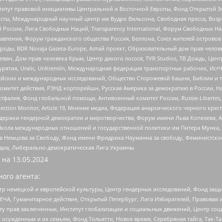
r, Институт правовой инициативы Центральной и Восточной Европы, Фонд Открытой Э
ты, Международный научный центр им Вудро Вильсона, Свободная пресса, Возро
России, Лига Свободных Наций, Transparеncy International, Форум Свободных Н
правления, Форум гражданского общества Россия, Беллона, Союз жителей острово
роды, BDR Novaja Gazeta-Europe, Алтай проект, Образовательный дом прав челов
еван, Дом прав человека Крым, Центр дикого лосося, TVR Studios, ТВ Дождь, Це
урятия, Uralic, UnKremlin, Международная федерация транспортных рабочих, Ист
ейских и международных исследований, Общество Сторожевой башни, Библии и тр
омитет действия, РЭНД корпорейшн, Русская Америка за демократию в России, Н
фалия, Фонд глобальной помощи, Антивоенный комитет России, Russie-Libertes, L
lection Monitor, Article 19, Мнение медиа, Федерация анархического черного кр
и гендерной демократии и миротворчества, Форум имени Льва Копелева, American C
г, Школа международных отношений и государственной политики им Питера Мунка
 Немцова за Свободу, Фонд имени Фридриха Науманна за свободу, Феминистско
медиа, Либерально-демократическая Лига Украины
 на
13.05.2024
ого агента:
р немецкой и европейской культуры, Центр гендерных исследований, Фонд защи
ЧА, Гуманитарное действие, Открытый Петербург, Лига Избирателей, Правовая 
иту прав заключенных, Институт глобализации и социальных движений, Центр 
ужденным и их семьям, Фонд Тольятти, Новое время, Серебряная тайга, Так-Так-