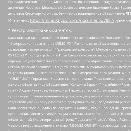
Социалистических Районов, Meta Platforms Inc, Facebook, Instagram, Wha
движение, Невоград, Молодежное Демократическое Движение Весна, Верхов
депутатов Красноярского края, Этническое национальное объединение, ЛГ
Источник:
https://minjust.gov.ru/ru/documents/7822/
данные
* Реестр иностранных агентов:
Калининградская региональная общественная организация "Экозащита!-Женсовет", Фонд содействия защите прав и свобод граждан "Общественный вердикт", Фонд "Институт Развития Свободы Информации", Частное учреждение "Информационное агентство МЕМО. РУ", Региональная общественная организация "Общественная комиссия по сохранению наследия академика Сахарова", Фонд поддержки свободы прессы, Санкт-Петербургская общественная правозащитная организация "Гражданский контроль", Межрегиональная общественная организация "Информационно-просветительский центр "Мемориал", Региональный Фонд "Центр Защиты Прав Средств Массовой Информации", с 05.12.2023 Фонд "Центр Защиты Прав Средств массовой информации", Региональная общественная благотворительная организация помощи беженцам и мигрантам "Гражданское содействие", Негосударственное образовательное учреждение дополнительного профессионального образования (повышение квалификации) специалистов "АКАДЕМИЯ ПО ПРАВАМ ЧЕЛОВЕКА", Свердловская региональная общественная организация "Сутяжник", Автономная некоммерческая организация "Центр независимых социологических исследований", Союз общественных объединений "Российский исследовательский центр по правам человека", Региональное общественное учреждение научно-информационный центр "МЕМОРИАЛ", Некоммерческая организация "Фонд защиты гласности", Автономная некоммерческая организация "Институт прав человека", Городская общественная организация "Екатеринбургское общество "МЕМОРИАЛ", Городская общественная организация "Рязанское историко-просветительское и правозащитное общество "Мемориал" (Рязанский Мемориал), Челябинский региональный орган общественной самодеятельности – женское общественное объединение "Женщины Евразии", Челябинский региональный орган общественной самодеятельности "Уральская правозащитная группа", Фонд содействия защите здоровья и социальной справедливости имени Андрея Рылькова, Автономная Некоммерческая Организация "Аналитический Центр Юрия Левады", Автономная некоммерческая организация социальной поддержки населения "Проект Апрель", Региональная общественная организация помощи женщинам и детям, находящимся в кризисной ситуации "Информационно-методический центр "Анна", Фонд содействия развитию массовых коммуникаций и правовому просвещению "Так-так-Так", Фонд содействия устойчивому развитию "Серебряная тайга", Свердловский региональный общественный фонд социальных проектов "Новое время", "Idel.Реалии", Кавказ.Реалии, Крым.Реалии, Телеканал Настоящее Время, Татаро-башкирская служба Радио Свобода (Azatliq Radiosi), Радио Свободная Европа/Радио Свобода (PCE/PC), "Сибирь.Реалии", "Фактограф", Благотворительный фонд помощи осужденным и их семьям, Автономная некоммерческая организация "Институт глобализации и социальных движений", Фонд "В защиту прав заключенных", Частное учреждение "Центр поддержки и содействия развитию средств массовой информации", Пензенский региональный общественный благотворительный фонд "Гражданский союз", "Север.Реалии", Некоммерческая организация Фонд "Правовая инициатива", Общество с ограниченной ответственностью "Радио Свободная Европа/Радио Свобода", Чешское информационное агентство "MEDIUM-ORIENT", Красноярская региональная общественная организация "Мы против СПИДа", Камалягин Денис Николаевич, Маркелов Сергей Евгеньевич, Пономарев Лев Александрович, Савицкая Людмила Алексеевна, Автоно