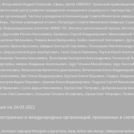
, Фонд имени Андрея Рылькова, Сфера, Центр СИБАЛЬТ, Уральская правозащитна
невосточный центр развития гражданских инициатив и социального партнерства, 
 организаций, Частное учреждение в Калининграде Совета Министров северных 
бирь, Частное учреждение в Санкт-Петербурге Совета Министров Северных Стра
а, Информационное агентство МЕМО. РУ, Институт региональной прессы, Инсти
ч, Дзугкоева Регина Николаевна, Кривенко Сергей Владимирович, Милославски
настасия Евгеньевна, Ривина Анна Валерьевна, Бойко Анатолий Николаевич, Дуг
ошель Ирина Ароновна, Шведов Григорий Сергеевич, Пономарев Лев Александро
ч, Цирульников Борис Альбертович, Гасан Ольга Павловна, Паутов Юрий Анато
Акимова Татьяна Николаевна, Золотарева Екатерина Александровна, Рачинский Я
Сергеевна, Аверин Владимир Анатольевич, Щур Татьяна Михайловна, Щур Никола
Анатольевна, Мельникова Валентина Дмитриевна, Вититинова Елена Владимировн
 Алексеевна, Закс Елена Владимировна, Буртина Елена Юрьевна, Гендель Людмил
рохоров Вадим Юрьевич, Шахова Елена Владимировна, Подузов Сергей Васильеви
й Ефимович, Сухих Дарья Николаевна, Орлов Олег Петрович, Добровольская Анн
нсон Лев Семенович, Локшина Татьяна Иосифовна, Орлов Олег Петрович, Поляк
ые на
24.03.2022
ностранных и международных организаций, признанных в соотв
нгресс народов Ичкерии и Дагестана, База, Асбат аль-Ансар, Священная война,