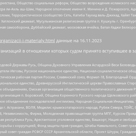
уркестана, Общество социальных реформ, Общество возрождения исламского насл
Нусра ли-Ахль аш-Шам, Народное ополчение имени К. Минина и Д. Пожарского, Ад
сломи, Террористическое сообщество Сеть, Катиба Таухид валь-Джихад, Хайят Тах
, Хатлонский джамаат, Мусульманская религиозная группа п. Кушкуль г. Оренбу
ная самооборона, Дуббайский джамаат, московская ячейка, Батал-Хаджи Белхор
organizacii-i-materialy.html
данные на
16.11.2023
анизаций в отношении которых судом принято вступившее в з
 Родовой Державы Русь, Община Духовного Управления Асгардской Веси Беловод
детели Иеговы, Русское национальное единство, Национал-социалистическое об
истическая рабочая партия России, Славянский союз, Формат-18, Благородный Ор
ациональное единство, Древнерусской Инглистической церкви Православных Ста
ных объединениях, Омская организация общественного политического движения Р
рганизация п. Боровский, Община Коренного Русского народа Щелковского район
гиозное объединение последователей инглиизма, Народная Социальная Инициатива,
 г. Астрахани, ВОЛЯ, Меджлис крымскотатарского народа, Рубеж Севера, ТОЙС, 
6, Независимость, Фирма, Молодежная правозащитная группа МПГ, Курсом Правд
ая республика Русь, Арестантское уголовное единство, Башкорт, Нация и свобода,
орьбы с коррупцией, Фонд защиты прав граждан, Штабы Навального, Совет гражд
ный совет граждан РСФСР СССР Архангельской области, Проект Штурм, Граждане 