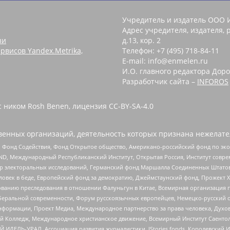
Учредитель и издатель ООО 
Адрес учредителя, издателя, р
зи
д.13, кор. 2
рвисов Yandex.Metrika,
Телефон: +7 (495) 718-84-11
E-mail: info@enmelen.ru
И.О. главного редактора Доро
Разработчик сайта –
INFOROS
 ником Rosh Benen, лицензия CC-BY-SA-4.0
енных организаций, деятельность которых признана нежелате
 Фонд Содействия, Фонд Открытое общество, Американо-российский фонд по э
 Международный Республиканский Институт, Открытая Россия, Институт совре
р электоральных исследований, Германский фонд Маршалла Соединенных Штатов
еловек в беде, Европейский фонд за демократию, Джеймстаунский фонд, Прожект
дованию преследования в отношении Фалуньгун в Китае, Всемирная организация 
беральной современности, Форум русскоязычных европейцев, Немецко-русский о
формации, Проект Медиа, Международное партнерство за права человека, Духов
 Колледж, Международное христианское движение, Всемирный Институт Саентол
 ИДЕЛЬ-УРАЛ, Ассоциация развития журналистики, IStories fonds, Королевск