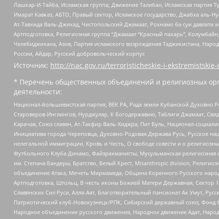
Лашкар-И-Тайба, Исламская группа, Движение Талибан, Исламская партия Т
Имарат Кавказ, АБТО, Правый сектор, Исламское государство, Джабха аль-
Ат-Тавхида Валь-Джихад, Чистопольский Джамаат, Рохнамо ба суи давлати и
Артподготовка, Религиозная группа “Джамаат “Красный пахарь”, Колумбайн
Челебиджихана, Азов, Партия исламского возрождения Таджикистана, Народ
России, Айдар, Русский добровольческий корпус
Источник:
http://nac.gov.ru/terroristicheskie-i-ekstremistskie-
* Перечень общественных объединений и религиозных орг
деятельности:
Национал-большевистская партия, ВЕК РА, Рада земли Кубанской Духовно
Староверов-Инглингов, Нурджулар, К Богодержавию, Таблиги Джамаат, Сви
Карачая, Союз славян, Ат-Такфир Валь-Хиджра, Пит Буль, Национал-социал
Инициатива города Череповца, Духовно-Родовая Держава Русь, Русское н
нелегальной иммиграции, Кровь и Честь, О свободе совести и о религиоз
Футбольного Клуба Динамо, Файзрахманисты, Мусульманская религиозная о
им. Степана Бандеры, Братство, Белый Крест, Misanthropic division, Рели
объединение Атака, Мечеть Мирмамеда, Община Коренного Русского народа
Артподготовка, Штольц, В честь иконы Божией Матери Державная, Сектор 1
Славянских Сил Руси, Алля-Аят, Благотворительный пансионат Ак Умут, Русск
Патриотический клуб-Новокузнецк/РПК, Сибирский державный союз, Фонд б
Народное объединение русского движения, Народное движение Адат, Народ