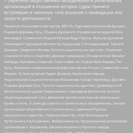
* Перечень общественных объединений и религиозных
организаций в отношении которых судом принято
вступившее в законную силу решение о ликвидации или
запрете деятельности:
Национал-большевистская партия, ВЕК РА, Рада земли Кубанской Духовно
Родовой Державы Русь, Община Духовного Управления Асгардской Веси
Беловодья, Славянская Община Капища Веды Перуна, Мужская Духовная
Семинария Староверов-Инглингов, Нурджулар, К Богодержавию, Таблиги
Джамаат, Свидетели Иеговы, Русское национальное единство, Национал-
социалистическое общество, Джамаат мувахидов, Объединенный Вилайат
Кабарды, Балкарии и Карачая, Союз славян, Ат-Такфир Валь-Хиджра, Пит
Буль, Национал-социалистическая рабочая партия России, Славянский союз,
Формат-18, Благородный Орден Дьявола, Армия воли народа,
Национальная Социалистическая Инициатива города Череповца, Духовно-
Родовая Держава Русь, Русское национальное единство, Древнерусской
Инглистической церкви Православных Староверов-Инглингов, Русский
общенациональный союз, Движение против нелегальной иммиграции,
Кровь и Честь, О свободе совести и о религиозных объединениях, Омская
организация общественного политического движения Русское
национальное единство, Северное Братство, Клуб Болельщиков
Футбольного Клуба Динамо, Файзрахманисты, Мусульманская религиозная
организация п. Боровский, Община Коренного Русского народа
Щелковского района, Правый сектор, УНА - УНСО, Украинская