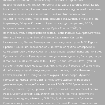
повстанческая армия, Тризуб им. Степана Бандеры, Братство, Белый Крест,
Misanthropic division, Религиозное объединение последователей инглиизма,
Народная Социальная Инициатива, TulaSkins, Этнополитическое
объединение Русские, Русское национальное объединение Атака, Мечеть
Мирмамеда, Община Коренного Русского народа г. Астрахани, ВОЛЯ,
Меджлис крымскотатарского народа, Рубеж Севера, ТОЙС, О
противодействии экстремистской деятельности, РЕВТАТПОД, Артподготовка,
Штольц, В честь иконы Божией Матери Державная, Сектор 16,
Независимость, Фирма, Молодежная правозащитная группа МПГ, Курсом
Правды и Единения, Каракольская инициативная группа, Автоград Крю,
Союз Славянских Сил Руси, Алля-Аят, Благотворительный пансионат Ак Умут,
Русская республика Русь, Арестантское уголовное единство, Башкорт, Нация
и свобода, Нация и свобода, W.H.С., Фалунь Дафа, Иртыш Ultras, Русский
Патриотический клуб-Новокузнецк/РПК, Сибирский державный союз, Фонд
борьбы с коррупцией, Фонд защиты прав граждан, Штабы Навального,
Совет граждан СССР Прикубанского округа г. Краснодара, Мужское
государство, Народное объединение русского движения, Народное
движение Адат, Народный совет граждан РСФСР СССР Архангельской
области, Проект Штурм, Граждане СССР, Держава Союз Советских Светлых
Родов, Совет Советских Социалистических Районов, Meta Platforms Inc,
Facebook, Instagram, WhatsApp, СИЧ-С14, Добровольческое Движение
Организации украинских националистов, Черный Комитет, Татарстанское