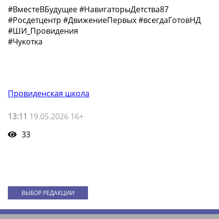
#ВместеВБудущее #НавигаторыДетства87
#Росдетцентр #ДвижениеПервых #всегдаГотовНД
#ШИ_Провидения
#Чукотка
Провиденская школа
13:11
19.05.2026 16+
33
ВЫБОР РЕДАКЦИИ