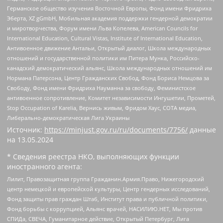
Германское общество изучения Восточной Европы, Фонд имени Фридриха
Эберта, XZ gGmbH, Мобильная академия поддержки гендерной демократии
и миротворчества, Форум имени Льва Копелева, American Councils for
International Education, Cultural Vistas, Institute of International Education,
Антивоенное движение Антальи, Открытый диалог, Школа международных
отношений и государственной политики им Питера Мунка, Российско-
канадский демократический альянс, Школа международных отношений им
Нормана Патерсона, Центр Гражданских Свобод, Фонд Бориса Немцова за
Свободу, Фонд имени Фридриха Науманна за свободу, Феминистское
антивоенное сопротивление, Комитет независимости Ингушетии, Прометей,
Stop Occupation of Karelia, Вернись живым, Фридом Хаус, СОТА медиа,
Либерально-демократическая Лига Украины
Источник:
https://minjust.gov.ru/ru/documents/7756/
данные
на
13.05.2024
* Сведения реестра НКО, выполняющих функции
иностранного агента:
Лилит, Правозащитная группа Гражданин.Армия.Право, Нижегородский
центр немецкой и европейской культуры, Центр гендерных исследований,
Фонд защиты прав граждан Штаб, Институт права и публичной политики,
Фонд борьбы с коррупцией, Альянс врачей, НАСИЛИЮ.НЕТ, Мы против
СПИДа, СВЕЧА, Гуманитарное действие, Открытый Петербург, Лига