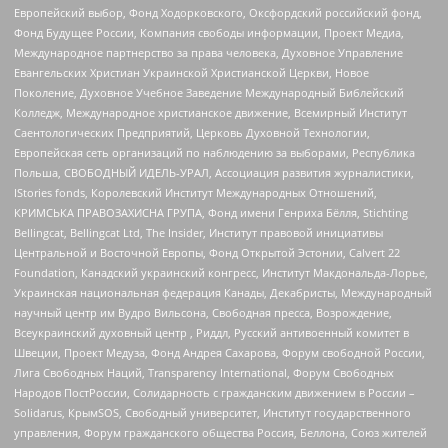
Европейский выбор, Фонд Ходорковского, Оксфордский российский фонд,
Фонд Будущее России, Компания свободы информации, Проект Медиа,
Международное партнерство за права человека, Духовное Управление
Евангельских Христиан Украинской Христианской Церкви, Новое
Поколение, Духовное Учебное Заведение Международный Библейский
Колледж, Международное христианское движение, Всемирный Институт
Саентологических Предприятий, Церковь Духовной Технологии,
Европейская сеть организаций по наблюдению за выборами, Республика
Польша, СВОБОДНЫЙ ИДЕЛЬ-УРАЛ, Ассоциация развития журналистики,
IStories fonds, Королевский Институт Международных Отношений,
КРИМСЬКА ПРАВОЗАХИСНА ГРУПА, Фонд имени Генриха Бёлля, Stichting
Bellingcat, Bellingcat Ltd, The Insider, Институт правовой инициативы
Центральной и Восточной Европы, Фонд Открытой Эстонии, Calvert 22
Foundation, Канадский украинский конгресс, Институт Макдональда-Лорье,
Украинская национальная федерация Канады, Декабристы, Международный
научный центр им Вудро Вильсона, Свободная пресса, Возрождение,
Всеукраинский духовный центр , Риддл, Русский антивоенный комитет в
Швеции, Проект Медуза, Фонд Андрея Сахарова, Форум свободной России,
Лига Свободных Наций, Transparеncy International, Форум Свободных
Народов ПостРоссии, Солидарность с гражданским движением в России –
Solidarus, КрымSOS, Свободный университет, Институт государственного
управления, Форум гражданского общества Россия, Беллона, Союз жителей