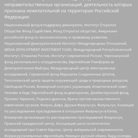
неправительственных организаций, деятельность которых
признана нежелательной на территории Российской
Федерации:
Национальный фонд в поддержку демократии, Институт Открытое
Общество Фонд Содействия, Фонд Открытое общество, Американо-
российский фонд по экономическому и правовому развитию,
Национальный Демократический Институт Международных Отношений,
MEDIA DEVELOPMENT INVESTMENT FUND, Международный Республиканский
Институт, Открытая Россия, Институт современной России, Черноморский
фонд регионального сотрудничества, Европейская Платформа за
Демократические Выборы, Международный центр электоральных
исследований, Германский фонд Маршалла Соединенных Штатов,
Тихоокеанский центр защиты окружающей среды и природных ресурсов,
Свободная Россия, Всемирный конгресс украинцев, Атлантический совет,
Человек в беде, Европейский фонд за демократию, Джеймстаунский фонд,
Прожект Хармони, Родники дракона, Врачи против насильственного
извлечения органов, Фалунь Дафа, Друзья Фалуньгун, Фалуньгун, Коалиция
по расследованию преследования в отношении Фалуньгун в Китае,
Всемирная организация по расследованию преследований Фалуньгун,
Пражский гражданский центр, Ассоциация школ политических
исследований при Совете Европы, Центр либеральной современности,
Форум русскоязычных европейцев, Немецко-русский обмен, Бард колледж,