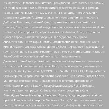
Избирателей, Правовая инициатива, Гражданский Союз, Хасдей Ерушалаим,
Центр поддержки и содействия развитию средств массовой информации,
Горячая Линия, В защиту прав заключенных, Институт глобализации и
социальных движений, Центр социально-информационных инициатив
Действие, Благотворительный фонд охраны здоровья и защиты прав
граждан, Благотворительный фонд помощи осужденным и их семьям, Фонд
Тольятти, Новое время, Серебряная тайга, Так-Так-Так, Сова, центр Анна,
Проект Апрель, Самарская губерния, Эра здоровья, Мемориал,
Аналитический Центр Юрия Левады, Издательство Парк Гагарина, Фонд
имени Андрея Рылькова, Сфера, Центр СИБАЛЬТ, Уральская правозащитная
группа, Женщины Евразии, Институт прав человека, Фонд защиты гласности,
Российский исследовательский центр по правам человека,
Дальневосточный центр развития гражданских инициатив и социального
партнерства, Гражданское действие, Центр независимых социологических
исследований, Сутяжник, АКАДЕМИЯ ПО ПРАВАМ ЧЕЛОВЕКА, Центр развития
некоммерческих организаций, Частное учреждение в Калининграде Совета
Министров северных стран, Гражданское содействие, Трансперенси
Интернешнл-Р, Центр Защиты Прав Средств Массовой Информации,
Институт развития прессы - Сибирь, Частное учреждение в Санкт-
Петербурге Совета Министров Северных Стран, Фонд поддержки свободы
прессы, Гражданский контроль, Человек и Закон, Общественная комиссия
по сохранению наследия академика Сахарова, Информационное агентство