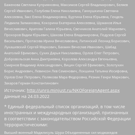
Баженова Светлана Куприяновна, Максимов Сергей Владимирович, Беляев
Сергей Иванович, Голубева Елена Николаевна, Ганнушкина Светлана
Алексеевна, Закс Елена Владимировна, Буртина Елена Юрьевна, Гендель
Людмила Залмановна, Кокорина Екатерина Алексеевна, Шуманов Илья
Вячеславович, Арапова Галина Юрьевна, Свечников Анатолий Мариевич,
Прохоров Вадим Юрьевич, Шахова Елена Владимировна, Подузов Сергей
Васильевич, Протасова Ирина Вячеславовна, Литинский Леонид Борисович,
Лукашевский Сергей Маркович, Бахмин Вячеслав Иванович, Шабад
Анатолий Ефимович, Сухих Дарья Николаевна, Орлов Олег Петрович,
Добровольская Анна Дмитриевна, Королева Александра Евгеньевна,
Смирнов Владимир Александрович, Вицин Сергей Ефимович, Золотухин
Борис Андреевич, Левинсон Лев Семенович, Локшина Татьяна Иосифовна,
Орлов Олег Петрович, Полякова Мара Федоровна, Резник Генри Маркович,
Захаров Герман Константинович
Источник:
http://unro.minjust.ru/NKOForeignAgent.aspx
данные на
24.03.2022
* Единый федеральный список организаций, в том числе
иностранных и международных организаций, признанных
в соответствии с законодательством Российской Федерации
террористическими:
Высший военный Маджлисуль Шура Объединенных сил моджахедов