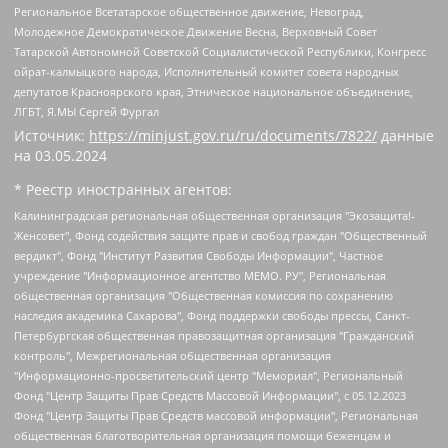
Региональное Всетатарское общественное движение, Невоград,
Молодежное Демократическое Движение Весна, Верховный Совет
Татарской Автономной Советской Социалистической Республики, Конгресс
ойрат-калмыцкого народа, Исполнительный комитет совета народных
депутатов Красноярского края, Этническое национальное объединение,
ЛГБТ, Я.МЫ Сергей Фургал
Источник:
https://minjust.gov.ru/ru/documents/7822/
данные
на
03.05.2024
* Реестр иностранных агентов:
Калининградская региональная общественная организация "Экозащита!-Женсовет", Фонд содействия защите прав и свобод граждан "Общественный вердикт", Фонд "Институт Развития Свободы Информации", Частное учреждение "Информационное агентство МЕМО. РУ", Региональная общественная организация "Общественная комиссия по сохранению наследия академика Сахарова", Фонд поддержки свободы прессы, Санкт-Петербургская общественная правозащитная организация "Гражданский контроль", Межрегиональная общественная организация "Информационно-просветительский центр "Мемориал", Региональный Фонд "Центр Защиты Прав Средств Массовой Информации", с 05.12.2023 Фонд "Центр Защиты Прав Средств массовой информации", Региональная общественная благотворительная организация помощи беженцам и мигрантам "Гражданское содействие", Негосударственное образовательное учреждение дополнительного профессионального образования (повышение квалификации) специалистов "АКАДЕМИЯ ПО ПРАВАМ ЧЕЛОВЕКА", Свердловская региональная общественная организация "Сутяжник", Автономная некоммерческая организация "Центр независимых социологических исследований", Союз общественных объединений "Российский исследовательский центр по правам человека", Региональное общественное учреждение научно-информационный центр "МЕМОРИАЛ", Некоммерческая организация "Фонд защиты гласности", Автономная некоммерческая организация "Институт прав человека", Городская общественная организация "Екатеринбургское общество "МЕМОРИАЛ", Городская общественная организация "Рязанское историко-просветительское и правозащитное общество "Мемориал" (Рязанский Мемориал), Челябинский региональный орган общественной самодеятельности – женское общественное объединение "Женщины Евразии", Челябинский региональный орган общественной самодеятельности "Уральская правозащитная группа", Фонд содействия защите здоровья и социальной справедливости имени Андрея Рылькова, Автономная Некоммерческая Организация "Аналитический Центр Юрия Левады", Автономная некоммерческая организация социальной поддержки населения "Проект Апрель", Региональная общественная организация помощи женщинам и детям, находящимся в кризисной ситуации "Информационно-методический центр "Анна", Фонд содействия развитию массовых коммуникаций и правовому просвещению "Так-так-Так", Фонд содействия устойчивому развитию "Серебряная тайга", Свердловский региональный общественный фонд социальных проектов "Новое время", "Idel.Реалии", Кавказ.Реалии, Крым.Реалии, Телеканал Настоящее Время, Татаро-башкирская служба Радио Свобода (Azatliq Radiosi), Радио Свободная Европа/Радио Свобода (PCE/PC), "Сибирь.Реалии", "Фактограф", Благотворительный фонд помощи осужденным и их семьям, Автономная некоммерческая организация "Институт глобализации и социальных движений", Фонд "В защиту прав заключенных", Частное учреждение "Центр поддержки и содействия развитию средств массовой информации", Пензенский региональный общественный благотворительный фонд "Гражданский союз", "Север.Реалии", Некоммерческая организация Фонд "Правовая инициатива", Общество с ограниченной ответственностью "Радио Свободная Европа/Радио Свобода", Чешское информационное агентство "MEDIUM-ORIENT", Красноярская региональная общественная организация "Мы против СПИДа", Камалягин Денис Николаевич, Маркелов Сергей Евгеньевич, Пономарев Лев Александрович, Савицкая Людмила Алексеевна, Автономная некоммерческая организация "Центр по работе с проблемой насилия "НАСИЛИЮ.НЕТ", Межрегиональный профессиональный союз работников здравоохранения "Альянс врачей", Юридическое лицо, зарегистрированное в Латвийской Республике, SIA "Medusa Project" (регистрационный номер 40103797863, дата регистрации 10.06.2014), Некоммерческая организация "Фонд по борьбе с коррупцией", Автономная некоммерческая организация "Институт права и публичной политики", Баданин Роман Сергеевич, Гликин Максим Александрович, Железнова Мария Михайловна, Лукьянова Юлия Сергеевна, Маетная Елизавета Витальевна, Маняхин Петр Борисович, Чуракова Ольга Владимировна, Ярош Юлия Петровна, Юридическое лицо "The Insider SIA", зарегистрированное в Риге, Латвийская Республика (дата регистрации 26.06.2015), являющееся администратором доменного имени интернет-издания "The Insider SIA", https://theins.ru, Постернак Алексей Евгеньевич, Рубин Михаил Аркадьевич, Анин Роман Александрович, Юридическое лицо Istories fonds, зарегистрированное в Латвийской Республике (регистрационный номер 50008295751, дата регистрации 24.02.2020), Великовский Дмитрий Александрович, Долинина Ирина Николаевна, Мароховская Алеся Алексеевна, Шлейнов Роман Юрьевич, Шмагун Олеся Валентиновна, Общество с ограниченной ответственностью "Альтаир 2021", Общество с ограниченной ответственностью "Вега 2021", Общество с ограниченной ответственностью "Главный редактор 2021", Общество с ограниченной ответственностью "Ромашки монолит", Важенков Артем Валерьевич, Ивановская областная общественная организация "Центр гендерных исследований", Гурман Юрий Альбертович, Медиапроект "ОВД-Инфо", Егоров Владимир Владимирович, Жилинский Владимир Александрович, Общество с ограниченной ответственностью "ЗП", Иванова София Юрьевна, Карезина Инна Павловна, Кильтау Екатерина Викторовна, Петров Алексей Викторович, Пискунов Сергей Евгеньевич, Смирнов Сергей Сергеевич, Тихонов Михаил Сергеевич, Общество с ограниченной ответственностью "ЖУРНАЛИСТ-ИНОСТРАННЫЙ АГЕНТ", Арапова Галина Юрьевна, Вольтская Татьяна Анатольевна, Американская компания "Mason G.E.S. Anonymous Foundation" (США), являющаяся владельцем интернет-издания https://mnews.world/, Компания "Stichting Bellingcat", зарегистрированная в Нидерландах (дата регистрации 11.07.2018), Захаров Андрей Вячеславович, Клепиковская Екатерина Дмитриевна, Общество с ограниченной ответственностью "МЕМО", Перл Роман Александрович, Симонов Евгений Алексеевич, Соловьева Елена Анатольевна, Сотников Даниил Владимирович, Сурначева Елизавета Дмитриевна, Автономная некоммерческая организация по защите прав человека и информированию населения "Якутия – Наше Мнение", Общество с ограниченной ответственностью "Москоу диджитал медиа", с 26.01.2023 Общество с ограниченной ответственностью "Чайка Белые сады", Ветошкина Валерия Валерьевна, Заговора Максим Александрович, Межрегиональное общественное движение "Российская ЛГБТ - сеть", Оленичев Максим Владимирович, Павлов Иван Юрьевич, Скворцова Елена Сергеевна, Общество с ограниченной ответственностью "Как бы инагент", Кочетков Игорь Викторович, Общество с ограниченной ответственностью "Честные выборы", Еланчик Олег Александрович, Общество с ограниченной ответственностью "Нобелевский призыв", Гималова Регина Эмилевна, Григорьев Андрей Валерьевич, Григорьева Алина Александровна, Ассоциация по содействию защите прав призывников, альтернативнослужащих и военнослужащих "Правозащитная группа "Гражданин.Армия.Право", Хисамова Регина Фаритовна, Автономная некоммерческая организация по реализации социально-правовых программ "Лилит", Дальневосточное общественное движение "Маяк", Санкт-Петербургская ЛГБТ-инициативная группа "Выход", Инициативная группа ЛГБТ+ "Реверс", Алексеев Андрей Викторович, Бекбулатова Таисия Львовна, Беляев Иван Михайлович, Владыкина Елена Сергеевна, Гельман Марат Александрович, Никульшина Вероника Юрьевна, Толоконникова Надежда Андреевна, Шендерович Виктор Анатольевич, Общество с ограниченной ответственностью "Данное сообщение", Общество с ограниченной ответственностью Издательский дом "Новая глава", Айнбиндер Александра Александровна, Московский комьюнити-центр для ЛГБТ+инициатив, Благотворительный фонд развития филантропии, Deutsche Welle (Германия, Kurt-Schumacher-Strasse 3, 53113 Bonn), Борзунова Мария Михайловна, Воробьев Виктор Викторович, Голубева Анна Львовна, Константинова Алла Михайловна, Малкова Ирина Владимировна, Мурадов Мурад Абдулгалимович, Осетинская Елизавета Николаевна, Понасенков Евгений Николаевич, Ганапольский Матвей Юрьевич, Киселев Евгений Алексеевич, Борухович Ирина Григорьевна, Дремин Иван Тимофеевич, Дубровский Дмитрий Викторович, Красноярская региональная общественная организация поддержки и развития альтернативных образовательных технологий и межкультурных коммуникаций "ИНТЕРРА", Маяковская Екатерина Алексеевна, Фейгин Марк Захарович, Филимонов Андрей Викторович, Дзугкоева Регина Николаевна, Доброхотов Роман Александрович, Дудь Юрий Александрович, Елкин Сергей Владимирович, Кругликов Кирилл Игоревич, Сабунаева Мария Леонидовна, Семенов Алексей Владимирович, Шаинян Карен Багратович, Шульман Екатерина Михайловна, Асафьев Артур Валерьевич, Вахштайн Виктор Семенович, Венедиктов Алексей Алексеевич, Лушникова Екатерина Евгеньевна, Волков Леонид Михайлович, Невзоров Александр Глебович, Пархоменко Сергей Борисович, Сироткин Ярослав Николаевич, Кара-Мурза Владимир Владимирович, Баранова Наталья Владимировна, Гозман Леонид Яковлевич, Кагарлицкий Борис Юльевич, Климарев Михаил Валерьевич, Милов Владимир Станиславович, Автономная некоммерческая организация Краснодарский центр современного искусства "Типография", Моргенштерн Алишер Тагирович, Соболь Любовь Эдуардовна, Общество с ограниченной ответственностью "ЛИЗА НОРМ", Каспаров Гарри Кимович, Ходорковский Михаил Борисович, Общество с ограниченной ответственностью "Апрельские тезисы", Данилович Ирина Брониславовна, Кашин Олег Владимирович, Петров Николай Владимирович, Пивоваров Алексей Владимирович, Соколов Михаил Владимирович, Цветкова Юлия Владимировна, Чичваркин Евгений Александрович, Комитет против пыток/Команда против пыток, Общество с ограниченной ответственностью "Первый научный", Общество с ограниченной ответственностью "Вертолет и ко", Белоцерковская Вероника Борисовна, Кац Максим Евгеньевич, Лазарева Татьяна Юрьевна, Шаведдинов Руслан Табризович, Яшин Илья Валерьевич, Общество с ограниченной ответственностью "Иноагент ААВ", Алешковский Дмитрий Петрович, Альбац Евгения Марковна, Быков Дмитрий Львович, Галямина Юлия Евгеньевна, Лойко Сергей Леонидович, Мартынов Кирилл Константинович, Медведев Сергей Александрович, Крашенинников Федор Геннадиевич, Гордеева Катерина Вл