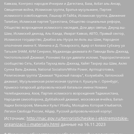
Кавказа, Конгресс народов Ичкерии и Дагестана, База, Асбат аль-Ансар,
Священная война, Исламская группа, Братья-мусульмане, Партия
исламского освобождения, Лашкар-И-Тайба, Исламская группа, Движение
Талибан, Исламская партия Туркестана, Общество социальных реформ,
Общество возрождения исламского наследия, Дом двух святых, Джунд аш-
Шам, Исламский джихад, Аль-Каида, Имарат Кавказ, АБТО, Правый сектор,
Исламское государство, Джабха аль-Нусра ли-Ахль аш-Шам, Народное
ополчение имени К. Минина и Д. Пожарского, Аджр от Аллаха Субхану уа
Тагьаля SHAM, АУМ Синрике, Муджахеды джамаата Ат-Тавхида Валь-Джихад,
Чистопольский Джамаат, Рохнамо ба суи давлати исломи, Террористическое
сообщество Сеть, Катиба Таухид валь-Джихад, Хайят Тахрир аш-Шам, Ахлю
Сунна Валь Джамаа, National Socialism/White Power, Артподготовка,
Религиозная группа “Джамаат “Красный пахарь”, Колумбайн, Хатлонский
джамаат, Мусульманская религиозная группа п. Кушкуль г. Оренбург,
Крымско-татарский добровольческий батальон имени Номана
Челебиджихана, Азов, Партия исламского возрождения Таджикистана,
Народная самооборона, Дуббайский джамаат, московская ячейка, Батал-
Хаджи Белхороев, Маньяки Культ Убийц, Молодёжь Которая Улыбается,
Легион Свобода России, Айдар, Русский добровольческий корпус
Источник:
http://nac.gov.ru/terroristicheskie-i-ekstremistskie-
organizacii-i-materialy.html
данные на
16.11.2023