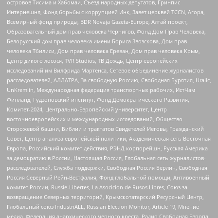
островов Тисима и Хабомаи, Съезд народных депутатов, Гринпис
Интернешнл, Фонд борьбы с коррупцией Инк, Завет церквей TCCN, Агора,
Всемирный фонд природы, BDR Novaja Gazeta-Europe, Алтай проект,
Образовательный дом прав человека Чернигов, Фонд Дом Прав Человека,
Белорусский дом прав человека имени Бориса Звозскова, Дом прав
человека Тбилиси, Дом прав человека Ереван, Дом прав человека Крым,
Центр дикого лосося, TVR Studios, ТВ Дождь, Центр европейских
исследований им Вилфрида Мартенса, Сетевое объединение журналистов
расследователей, АЛЛАТРА, За свободную Россию, Свободная Бурятия, Uralic,
UnKremlin, Международная федерация транспортных рабочих, ИстЧам
Финланд, Гудзоновский институт, Фонд Демократического Развития,
Комитет-2024, Центрально-Европейский университет, Центр
восточноевропейских и международных исследований, Общество
Сторожевой башни, Библии и трактатов Свидетелей Иеговы, Гражданский
Совет, Центр анализа европейской политики, Академическая сеть Восточная
Европа, Российский комитет действия, РЭНД корпорейшн, Русская Америка
за демократию в России, Настоящая Россия, Глобальная сеть журналистов-
расследователей, Служба поддержки, Свободная Россия Берлин, Свободная
Россия Северный Рейн-Вестфалия, Фонд глобальной помощи, Антивоенный
комитет России, Russie-Libertes, La Asocicion de Rusos Libres, Союз за
возвращение Северных территорий, Крымскотатарский Ресурсный Центр,
Глобальный союз IndustriALL, Russian Election Monitor, Article 19, Мнение
медиа, Федерация анархического черного креста, Радио Свободная Европа,