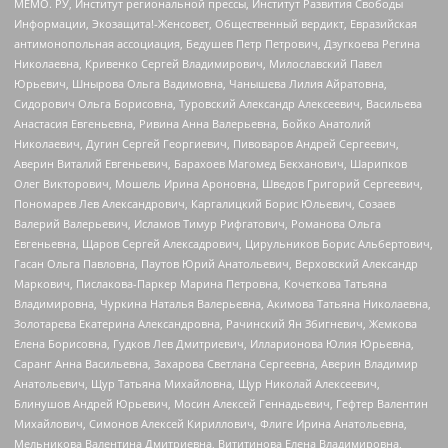
МЕМО. РУ, Институт региональной прессы, Институт Развития Свободы
Информации, Экозащита!-Женсовет, Общественный вердикт, Евразийская
антимонопольная ассоциация, Бедушев Петр Петрович, Дзугкоева Регина
Николаевна, Кривенко Сергей Владимирович, Милославский Павел
Юрьевич, Шнырова Ольга Вадимовна, Чанышева Лилия Айратовна,
Сидорович Ольга Борисовна, Туровский Александр Алексеевич, Васильева
Анастасия Евгеньевна, Ривина Анна Валерьевна, Бойко Анатолий
Николаевич, Дугин Сергей Георгиевич, Пивоваров Андрей Сергеевич,
Аверин Виталий Евгеньевич, Барахоев Магомед Бекханович, Шарипков
Олег Викторович, Мошель Ирина Ароновна, Шведов Григорий Сергеевич,
Пономарев Лев Александрович, Каргалицкий Борис Юльевич, Созаев
Валерий Валерьевич, Исламов Тимур Рифгатович, Романова Ольга
Евгеньевна, Щаров Сергей Алексадрович, Цирульников Борис Альбертович,
Гасан Ольга Павловна, Паутов Юрий Анатольевич, Верховский Александр
Маркович, Пислакова-Паркер Марина Петровна, Кочеткова Татьяна
Владимировна, Чуркина Наталья Валерьевна, Акимова Татьяна Николаевна,
Золотарева Екатерина Александровна, Рачинский Ян Збигневич, Жемкова
Елена Борисовна, Гудков Лев Дмитриевич, Илларионова Юлия Юрьевна,
Саранг Анна Васильевна, Захарова Светлана Сергеевна, Аверин Владимир
Анатольевич, Щур Татьяна Михайловна, Щур Николай Алексеевич,
Блинушов Андрей Юрьевич, Мосин Алексей Геннадьевич, Гефтер Валентин
Михайлович, Симонов Алексей Кириллович, Флиге Ирина Анатольевна,
Мельникова Валентина Дмитриевна, Вититинова Елена Владимировна,