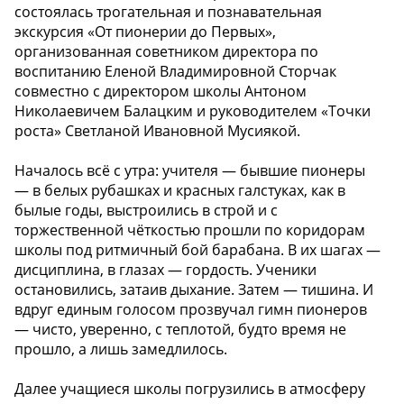
состоялась трогательная и познавательная
экскурсия «От пионерии до Первых»,
организованная советником директора по
воспитанию Еленой Владимировной Сторчак
совместно с директором школы Антоном
Николаевичем Балацким и руководителем «Точки
роста» Светланой Ивановной Мусиякой.
Началось всё с утра: учителя — бывшие пионеры
— в белых рубашках и красных галстуках, как в
былые годы, выстроились в строй и с
торжественной чёткостью прошли по коридорам
школы под ритмичный бой барабана. В их шагах —
дисциплина, в глазах — гордость. Ученики
остановились, затаив дыхание. Затем — тишина. И
вдруг единым голосом прозвучал гимн пионеров
— чисто, уверенно, с теплотой, будто время не
прошло, а лишь замедлилось.
Далее учащиеся школы погрузились в атмосферу