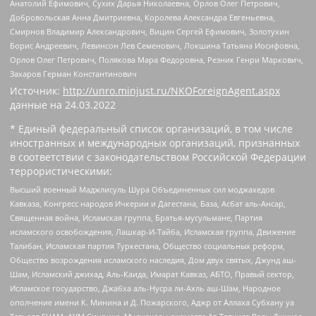
Анатолий Ефимович, Сухих Дарья Николаевна, Орлов Олег Петрович,
Добровольская Анна Дмитриевна, Королева Александра Евгеньевна,
Смирнов Владимир Александрович, Вицин Сергей Ефимович, Золотухин
Борис Андреевич, Левинсон Лев Семенович, Локшина Татьяна Иосифовна,
Орлов Олег Петрович, Полякова Мара Федоровна, Резник Генри Маркович,
Захаров Герман Константинович
Источник:
http://unro.minjust.ru/NKOForeignAgent.aspx
данные на
24.03.2022
* Единый федеральный список организаций, в том числе
иностранных и международных организаций, признанных
в соответствии с законодательством Российской Федерации
террористическими:
Высший военный Маджлисуль Шура Объединенных сил моджахедов
Кавказа, Конгресс народов Ичкерии и Дагестана, База, Асбат аль-Ансар,
Священная война, Исламская группа, Братья-мусульмане, Партия
исламского освобождения, Лашкар-И-Тайба, Исламская группа, Движение
Талибан, Исламская партия Туркестана, Общество социальных реформ,
Общество возрождения исламского наследия, Дом двух святых, Джунд аш-
Шам, Исламский джихад, Аль-Каида, Имарат Кавказ, АБТО, Правый сектор,
Исламское государство, Джабха аль-Нусра ли-Ахль аш-Шам, Народное
ополчение имени К. Минина и Д. Пожарского, Аджр от Аллаха Субхану уа