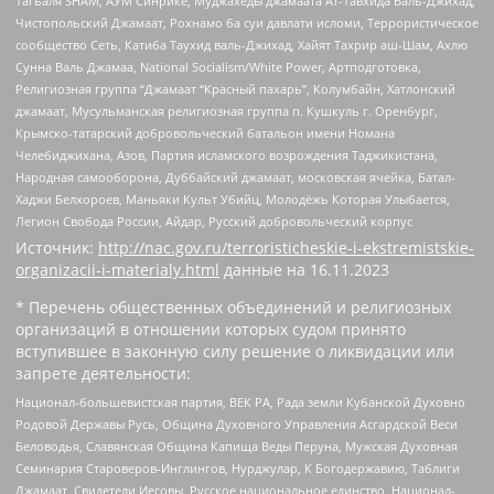
Тагьаля SHAM, АУМ Синрике, Муджахеды джамаата Ат-Тавхида Валь-Джихад,
Чистопольский Джамаат, Рохнамо ба суи давлати исломи, Террористическое
сообщество Сеть, Катиба Таухид валь-Джихад, Хайят Тахрир аш-Шам, Ахлю
Сунна Валь Джамаа, National Socialism/White Power, Артподготовка,
Религиозная группа “Джамаат “Красный пахарь”, Колумбайн, Хатлонский
джамаат, Мусульманская религиозная группа п. Кушкуль г. Оренбург,
Крымско-татарский добровольческий батальон имени Номана
Челебиджихана, Азов, Партия исламского возрождения Таджикистана,
Народная самооборона, Дуббайский джамаат, московская ячейка, Батал-
Хаджи Белхороев, Маньяки Культ Убийц, Молодёжь Которая Улыбается,
Легион Свобода России, Айдар, Русский добровольческий корпус
Источник:
http://nac.gov.ru/terroristicheskie-i-ekstremistskie-
organizacii-i-materialy.html
данные на
16.11.2023
* Перечень общественных объединений и религиозных
организаций в отношении которых судом принято
вступившее в законную силу решение о ликвидации или
запрете деятельности:
Национал-большевистская партия, ВЕК РА, Рада земли Кубанской Духовно
Родовой Державы Русь, Община Духовного Управления Асгардской Веси
Беловодья, Славянская Община Капища Веды Перуна, Мужская Духовная
Семинария Староверов-Инглингов, Нурджулар, К Богодержавию, Таблиги
Джамаат, Свидетели Иеговы, Русское национальное единство, Национал-