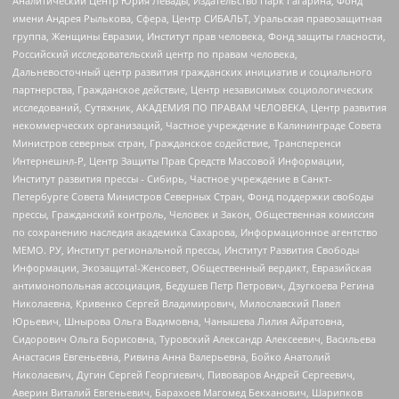
Аналитический Центр Юрия Левады, Издательство Парк Гагарина, Фонд
имени Андрея Рылькова, Сфера, Центр СИБАЛЬТ, Уральская правозащитная
группа, Женщины Евразии, Институт прав человека, Фонд защиты гласности,
Российский исследовательский центр по правам человека,
Дальневосточный центр развития гражданских инициатив и социального
партнерства, Гражданское действие, Центр независимых социологических
исследований, Сутяжник, АКАДЕМИЯ ПО ПРАВАМ ЧЕЛОВЕКА, Центр развития
некоммерческих организаций, Частное учреждение в Калининграде Совета
Министров северных стран, Гражданское содействие, Трансперенси
Интернешнл-Р, Центр Защиты Прав Средств Массовой Информации,
Институт развития прессы - Сибирь, Частное учреждение в Санкт-
Петербурге Совета Министров Северных Стран, Фонд поддержки свободы
прессы, Гражданский контроль, Человек и Закон, Общественная комиссия
по сохранению наследия академика Сахарова, Информационное агентство
МЕМО. РУ, Институт региональной прессы, Институт Развития Свободы
Информации, Экозащита!-Женсовет, Общественный вердикт, Евразийская
антимонопольная ассоциация, Бедушев Петр Петрович, Дзугкоева Регина
Николаевна, Кривенко Сергей Владимирович, Милославский Павел
Юрьевич, Шнырова Ольга Вадимовна, Чанышева Лилия Айратовна,
Сидорович Ольга Борисовна, Туровский Александр Алексеевич, Васильева
Анастасия Евгеньевна, Ривина Анна Валерьевна, Бойко Анатолий
Николаевич, Дугин Сергей Георгиевич, Пивоваров Андрей Сергеевич,
Аверин Виталий Евгеньевич, Барахоев Магомед Бекханович, Шарипков