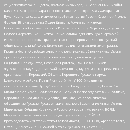
социалистическое общество, Джамаат мувахидов, Объединенный Вилайат
Кабарды, Балкарии и Карачая, Союз славян, Ат-Такфир Валь-Хиджра, Пит
Буль, Национал-социалистическая рабочая партия России, Славянский союз,
Формат-18, Благородный Орден Дьявола, Армия воли народа,
Национальная Социалистическая Инициатива города Череповца, Духовно-
Родовая Держава Русь, Русское национальное единство, Древнерусской
Инглистической церкви Православных Староверов-Инглингов, Русский
общенациональный союз, Движение против нелегальной иммиграции,
Кровь и Честь, О свободе совести и о религиозных объединениях, Омская
организация общественного политического движения Русское
национальное единство, Северное Братство, Клуб Болельщиков
Футбольного Клуба Динамо, Файзрахманисты, Мусульманская религиозная
организация п. Боровский, Община Коренного Русского народа
Щелковского района, Правый сектор, УНА - УНСО, Украинская
повстанческая армия, Тризуб им. Степана Бандеры, Братство, Белый Крест,
Misanthropic division, Религиозное объединение последователей инглиизма,
Народная Социальная Инициатива, TulaSkins, Этнополитическое
объединение Русские, Русское национальное объединение Атака, Мечеть
Мирмамеда, Община Коренного Русского народа г. Астрахани, ВОЛЯ,
Меджлис крымскотатарского народа, Рубеж Севера, ТОЙС, О
противодействии экстремистской деятельности, РЕВТАТПОД, Артподготовка,
Штольц, В честь иконы Божией Матери Державная, Сектор 16,