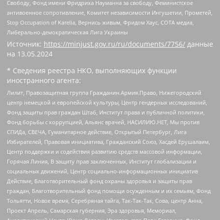
Свободу, Фонд имени Фридриха Науманна за свободу, Феминистское
антивоенное сопротивление, Комитет независимости Ингушетии, Прометей,
Stop Occupation of Karelia, Вернись живым, Фридом Хаус, СОТА медиа,
Либерально-демократическая Лига Украины
Источник:
https://minjust.gov.ru/ru/documents/7756/
данные
на
13.05.2024
* Сведения реестра НКО, выполняющих функции
иностранного агента:
Лилит, Правозащитная группа Гражданин.Армия.Право, Нижегородский
центр немецкой и европейской культуры, Центр гендерных исследований,
Фонд защиты прав граждан Штаб, Институт права и публичной политики,
Фонд борьбы с коррупцией, Альянс врачей, НАСИЛИЮ.НЕТ, Мы против
СПИДа, СВЕЧА, Гуманитарное действие, Открытый Петербург, Лига
Избирателей, Правовая инициатива, Гражданский Союз, Хасдей Ерушалаим,
Центр поддержки и содействия развитию средств массовой информации,
Горячая Линия, В защиту прав заключенных, Институт глобализации и
социальных движений, Центр социально-информационных инициатив
Действие, Благотворительный фонд охраны здоровья и защиты прав
граждан, Благотворительный фонд помощи осужденным и их семьям, Фонд
Тольятти, Новое время, Серебряная тайга, Так-Так-Так, Сова, центр Анна,
Проект Апрель, Самарская губерния, Эра здоровья, Мемориал,