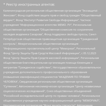
* Реестр иностранных агентов:
Калининградская региональная общественная организация "Экозащита!-Женсовет", Фонд содействия защите прав и свобод граждан "Общественный вердикт", Фонд "Институт Развития Свободы Информации", Частное учреждение "Информационное агентство МЕМО. РУ", Региональная общественная организация "Общественная комиссия по сохранению наследия академика Сахарова", Фонд поддержки свободы прессы, Санкт-Петербургская общественная правозащитная организация "Гражданский контроль", Межрегиональная общественная организация "Информационно-просветительский центр "Мемориал", Региональный Фонд "Центр Защиты Прав Средств Массовой Информации", с 05.12.2023 Фонд "Центр Защиты Прав Средств массовой информации", Региональная общественная благотворительная организация помощи беженцам и мигрантам "Гражданское содействие", Негосударственное образовательное учреждение дополнительного профессионального образования (повышение квалификации) специалистов "АКАДЕМИЯ ПО ПРАВАМ ЧЕЛОВЕКА", Свердловская региональная общественная организация "Сутяжник", Автономная некоммерческая организация "Центр независимых социологических исследований", Союз общественных объединений "Российский исследовательский центр по правам человека", Региональное общественное учреждение научно-информационный центр "МЕМОРИАЛ", Некоммерческая организация "Фонд защиты гласности", Автономная некоммерческая организация "Институт прав человека", Городская общественная организация "Екатеринбургское общество "МЕМОРИАЛ", Городская общественная организация "Рязанское историко-просветительское и правозащитное общество "Мемориал" (Рязанский Мемориал), Челябинский региональный орган общественной самодеятельности – женское общественное объединение "Женщины Евразии", Челябинский региональный орган общественной самодеятельности "Уральская правозащитная группа", Фонд содействия защите здоровья и социальной справедливости имени Андрея Рылькова, Автономная Некоммерческая Организация "Аналитический Центр Юрия Левады", Автономная некоммерческая организация социальной поддержки населения "Проект Апрель", Региональная общественная организация помощи женщинам и детям, находящимся в кризисной ситуации "Информационно-методический центр "Анна", Фонд содействия развитию массовых коммуникаций и правовому просвещению "Так-так-Так", Фонд содействия устойчивому развитию "Серебряная тайга", Свердловский региональный общественный фонд социальных проектов "Новое время", "Idel.Реалии", Кавказ.Реалии, Крым.Реалии, Телеканал Настоящее Время, Татаро-башкирская служба Радио Свобода (Azatliq Radiosi), Радио Свободная Европа/Радио Свобода (PCE/PC), "Сибирь.Реалии", "Фактограф", Благотворительный фонд помощи осужденным и их семьям, Автономная некоммерческая организация "Институт глобализации и социальных движений", Фонд "В защиту прав заключенных", Частное учреждение "Центр поддержки и содействия развитию средств массовой информации", Пензенский региональный общественный благотворительный фонд "Гражданский союз", "Север.Реалии", Некоммерческая организация Фонд "Правовая инициатива", Общество с ограниченной ответственностью "Радио Свободная Европа/Радио Свобода", Чешское информационное агентство "MEDIUM-ORIENT", Красноярская региональная общественная организация "Мы против СПИДа", Камалягин Денис Николаевич, Маркелов Сергей Евгеньевич, Пономарев Лев Александрович, Савицкая Людмила Алексеевна, Автономная некоммерческая организация "Центр по работе с проблемой насилия "НАСИЛИЮ.НЕТ", Межрегиональный профессиональный союз работников здравоохранения "Альянс врачей", Юридическое лицо, зарегистрированное в Латвийской Республике, SIA "Medusa Project" (регистрационный номер 40103797863, дата регистрации 10.06.2014), Некоммерческая организация "Фонд по борьбе с коррупцией", Автономная некоммерческая организация "Институт права и публичной политики", Баданин Роман Сергеевич, Гликин Максим Александрович, Железнова Мария Михайловна, Лукьянова Юлия Сергеевна, Маетная Елизавета Витальевна, Маняхин Петр Борисович, Чуракова Ольга Владимировна, Ярош Юлия Петровна, Юридическое лицо "The Insider SIA", зарегистрированное в Риге, Латвийская Республика (дата регистрации 26.06.2015), являющееся администратором доменного имени интернет-издания "The Insider SIA", https://theins.ru, Постернак Алексей Евгеньевич, Рубин Михаил Аркадьевич, Анин Роман Александрович, Юридическое лицо Istories fonds, зарегистрированное в Латвийской Республике (регистрационный номер 50008295751, дата регистрации 24.02.2020), Великовский Дмитрий Александрович, Долинина Ирина Николаевна, Мароховская Алеся Алексеевна, Шлейнов Роман Юрьевич, Шмагун Олеся Валентиновна, Общество с ограниченной ответственностью "Альтаир 2021", Общество с ограниченной ответственностью "Вега 2021", Общество с ограниченной ответственностью "Главный редактор 2021", Общество с ограниченной ответственностью "Ромашки монолит", Важенков Артем Валерьевич, Ивановская областная общественная организация "Центр гендерных исследований", Гурман Юрий Альбертович, Медиапроект "ОВД-Инфо", Егоров Владимир Владимирович, Жилинский Владимир Александрович, Общество с ограниченной ответственностью "ЗП", Иванова София Юрьевна, Карезина Инна Павловна, Кильтау Екатерина Викторовна, Петров Алексей Викторович, Пискунов Сергей Евгеньевич, Смирнов Сергей Сергеевич, Тихонов Михаил Сергеевич, Общество с ограниченной ответственностью "ЖУРНАЛИСТ-ИНОСТРАННЫЙ АГЕНТ", Арапова Галина Юрьевна, Вольтская Татьяна Анатольевна, Американская компания "Mason G.E.S. Anonymous Foundation" (США), являющаяся владельцем интернет-издания https://mnews.world/, Компания "Stichting Bellingcat", зарегистрированная в Нидерландах (дата регистрации 11.07.2018), Захаров Андрей Вячеславович, Клепиковская Екатерина Дмитриевна, Общество с ограниченной ответственностью "МЕМО", Перл Роман Александрович, Симонов Евгений Алексеевич, Соловьева Елена Анатольевна, Сотников Даниил Владимирович, Сурначева Елизавета Дмитриевна, Автономная некоммерческая организация по защите прав человека и информированию населения "Якутия – Наше Мнение", Общество с ограниченной ответственностью "Москоу диджитал медиа", с 26.01.2023 Общество с ограниченной ответственностью "Чайка Белые сады", Ветошкина Валерия Валерьевна, Заговора Максим Александрович, Межрегиональное общественное движение "Российская ЛГБТ - сеть", Оленичев Максим Владимирович, Павлов Иван Юрьевич, Скворцова Елена Сергеевна, Общество с ограниченной ответственностью "Как бы инагент", Кочетков Игорь Викторович, Общество с ограниченной ответственностью "Честные выборы", Еланчик Олег Александрович, Общество с ограниченной ответственностью "Нобелевский призыв", Гималова Регина Эмилевна, Григорьев Андрей Валерьевич, Григорьева Алина Александровна, Ассоциация по содействию защите прав призывников, альтернативнослужащих и военнослужащих "Правозащитная группа "Гражданин.Армия.Право", Хисамова Регина Фаритовна, Автономная некоммерческая организация по реализации социально-правовых программ "Лилит", Дальневосточное общественное движение "Маяк", Санкт-Петербургская ЛГБТ-инициативная группа "Выход", Инициативная группа ЛГБТ+ "Реверс", Алексеев Андрей Викторович, Бекбулатова Таисия Львовна, Беляев Иван Михайлович, Владыкина Елена Сергеевна, Гельман Марат Александрович, Никульшина Вероника Юрьевна, Толоконникова Надежда Андреевна, Шендерович Виктор Анатольевич, Общество с ограниченной ответственностью "Данное сообщение", Общество с ограниченной ответственностью Издательский дом "Новая глава", Айнбиндер Александра Александровна, Московский комьюнити-центр для ЛГБТ+инициатив, Благотворительный фонд развития филантропии, Deutsche Welle (Германия, Kurt-Schumacher-Strasse 3, 53113 Bonn), Борзунова Мария Михайловна, Воробьев Виктор Викторович, Голубева Анна Львовна, Константинова Алла Михайловна, Малкова Ирина Владимировна, Мурадов Мурад Абдулгалимович, Осетинская Елизавета Николаевна, Понасенков Евгений Николаевич, Ганапольский Матвей Юрьевич, Киселев Евгений Алексеевич, Борухович Ирина Григорьевна, Дремин Иван Тимофеевич, Дубровский Дмитрий Викторович, Красноярская региональная общественная организация поддержки и развития альтернативных образовательных технологий и межкультурных коммуникаций "ИНТЕРРА", Маяковская Екатерина Алексеевна, Фейгин Марк Захарович, Филимонов Андрей Викторович, Дзугкоева Регина Николаевна, Доброхотов Роман Александрович, Дудь Юрий Александрович, Елкин Сергей Владимирович, Кругликов Кирилл Игоревич, Сабунаева Мария Леонидовна, Семенов Алексей Владимирович, Шаинян Карен Багратович, Шульман Екатерина Михайловна, Асафьев Артур Валерьевич, Вахштайн Виктор Семенович, Венедиктов Алексей Алексеевич, Лушникова Екатерина Евгеньевна, Волков Леонид Михайлович, Невзоров Александр Глебович, Пархоменко Сергей Борисович, Сироткин Ярослав Николаевич, Кара-Мурза Владимир Владимирович, Баранова Наталья Владимировна, Гозман Леонид Яковлевич, Кагарлицкий Борис Юльевич, Климарев Михаил Валерьевич, Милов Владимир Станиславович, Автономная некоммерческая организация Краснодарский центр современного искусства "Типография", Моргенштерн Алишер Тагирович, Соболь Любовь Эдуардовна, Общество с ограниченной ответственностью "ЛИЗА НОРМ", Каспаров Гарри Кимович, Ходорковский Михаил Борисович, Общество с ограниченной ответственностью "Апрельские тезисы", Данилович Ирина Брониславовна, Кашин Олег Владимирович, Петров Николай Владимирович, Пивоваров Алексей Владимирович, Соколов Михаил Владимирович, Цветкова Юлия Владимировна, Чичваркин Евгений Александрович, Комитет против пыток/Команда против пыток, Общество с ограниченной ответственностью "Первый научный", Общество с ограниченной ответственностью "Вертолет и ко", Белоцерковская Вероника Борисовна, Кац Максим Евгеньевич, Лазарева Татьяна Юрьевна, Шаведдинов Руслан Табризович, Яшин Илья Валерьевич, Общество с ограниченной ответственностью "Иноагент ААВ", Алешковский Дмитрий Петрович, Альбац Евгения Марковна, Быков Дмитрий Львович, Галямина Юлия Евгеньевна, Лойко Сергей Леонидович, Мартынов Кирилл Константинович, Медведев Сергей Александрович, Крашенинников Федор Геннадиевич, Гордеева Катерина Вл