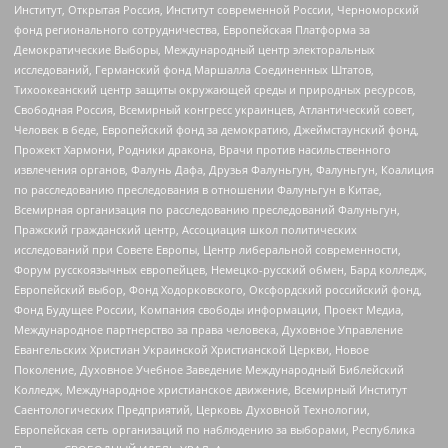
Институт, Открытая Россия, Институт современной России, Черноморский
фонд регионального сотрудничества, Европейская Платформа за
Демократические Выборы, Международный центр электоральных
исследований, Германский фонд Маршалла Соединенных Штатов,
Тихоокеанский центр защиты окружающей среды и природных ресурсов,
Свободная Россия, Всемирный конгресс украинцев, Атлантический совет,
Человек в беде, Европейский фонд за демократию, Джеймстаунский фонд,
Прожект Хармони, Родники дракона, Врачи против насильственного
извлечения органов, Фалунь Дафа, Друзья Фалуньгун, Фалуньгун, Коалиция
по расследованию преследования в отношении Фалуньгун в Китае,
Всемирная организация по расследованию преследований Фалуньгун,
Пражский гражданский центр, Ассоциация школ политических
исследований при Совете Европы, Центр либеральной современности,
Форум русскоязычных европейцев, Немецко-русский обмен, Бард колледж,
Европейский выбор, Фонд Ходорковского, Оксфордский российский фонд,
Фонд Будущее России, Компания свободы информации, Проект Медиа,
Международное партнерство за права человека, Духовное Управление
Евангельских Христиан Украинской Христианской Церкви, Новое
Поколение, Духовное Учебное Заведение Международный Библейский
Колледж, Международное христианское движение, Всемирный Институт
Саентологических Предприятий, Церковь Духовной Технологии,
Европейская сеть организаций по наблюдению за выборами, Республика