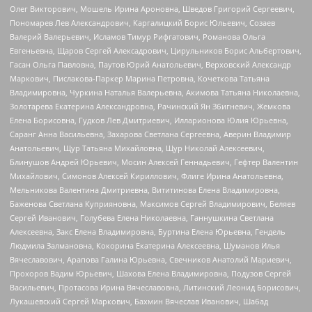
Олег Викторович, Мошель Ирина Ароновна, Шведов Григорий Сергеевич,
Пономарев Лев Александрович, Каргалицкий Борис Юльевич, Созаев
Валерий Валерьевич, Исламов Тимур Рифгатович, Романова Ольга
Евгеньевна, Щаров Сергей Алексадрович, Цирульников Борис Альбертович,
Гасан Ольга Павловна, Паутов Юрий Анатольевич, Верховский Александр
Маркович, Пислакова-Паркер Марина Петровна, Кочеткова Татьяна
Владимировна, Чуркина Наталья Валерьевна, Акимова Татьяна Николаевна,
Золотарева Екатерина Александровна, Рачинский Ян Збигневич, Жемкова
Елена Борисовна, Гудков Лев Дмитриевич, Илларионова Юлия Юрьевна,
Саранг Анна Васильевна, Захарова Светлана Сергеевна, Аверин Владимир
Анатольевич, Щур Татьяна Михайловна, Щур Николай Алексеевич,
Блинушов Андрей Юрьевич, Мосин Алексей Геннадьевич, Гефтер Валентин
Михайлович, Симонов Алексей Кириллович, Флиге Ирина Анатольевна,
Мельникова Валентина Дмитриевна, Вититинова Елена Владимировна,
Баженова Светлана Куприяновна, Максимов Сергей Владимирович, Беляев
Сергей Иванович, Голубева Елена Николаевна, Ганнушкина Светлана
Алексеевна, Закс Елена Владимировна, Буртина Елена Юрьевна, Гендель
Людмила Залмановна, Кокорина Екатерина Алексеевна, Шуманов Илья
Вячеславович, Арапова Галина Юрьевна, Свечников Анатолий Мариевич,
Прохоров Вадим Юрьевич, Шахова Елена Владимировна, Подузов Сергей
Васильевич, Протасова Ирина Вячеславовна, Литинский Леонид Борисович,
Лукашевский Сергей Маркович, Бахмин Вячеслав Иванович, Шабад