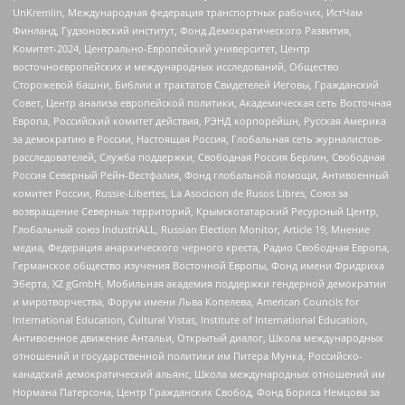
UnKremlin, Международная федерация транспортных рабочих, ИстЧам
Финланд, Гудзоновский институт, Фонд Демократического Развития,
Комитет-2024, Центрально-Европейский университет, Центр
восточноевропейских и международных исследований, Общество
Сторожевой башни, Библии и трактатов Свидетелей Иеговы, Гражданский
Совет, Центр анализа европейской политики, Академическая сеть Восточная
Европа, Российский комитет действия, РЭНД корпорейшн, Русская Америка
за демократию в России, Настоящая Россия, Глобальная сеть журналистов-
расследователей, Служба поддержки, Свободная Россия Берлин, Свободная
Россия Северный Рейн-Вестфалия, Фонд глобальной помощи, Антивоенный
комитет России, Russie-Libertes, La Asocicion de Rusos Libres, Союз за
возвращение Северных территорий, Крымскотатарский Ресурсный Центр,
Глобальный союз IndustriALL, Russian Election Monitor, Article 19, Мнение
медиа, Федерация анархического черного креста, Радио Свободная Европа,
Германское общество изучения Восточной Европы, Фонд имени Фридриха
Эберта, XZ gGmbH, Мобильная академия поддержки гендерной демократии
и миротворчества, Форум имени Льва Копелева, American Councils for
International Education, Cultural Vistas, Institute of International Education,
Антивоенное движение Антальи, Открытый диалог, Школа международных
отношений и государственной политики им Питера Мунка, Российско-
канадский демократический альянс, Школа международных отношений им
Нормана Патерсона, Центр Гражданских Свобод, Фонд Бориса Немцова за