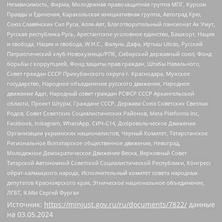
Независимость, Фирма, Молодежная правозащитная группа МПГ, Курсом
Правды и Единения, Каракольская инициативная группа, Автоград Крю,
Союз Славянских Сил Руси, Алля-Аят, Благотворительный пансионат Ак Умут,
Русская республика Русь, Арестантское уголовное единство, Башкорт, Нация
и свобода, Нация и свобода, W.H.С., Фалунь Дафа, Иртыш Ultras, Русский
Патриотический клуб-Новокузнецк/РПК, Сибирский державный союз, Фонд
борьбы с коррупцией, Фонд защиты прав граждан, Штабы Навального,
Совет граждан СССР Прикубанского округа г. Краснодара, Мужское
государство, Народное объединение русского движения, Народное
движение Адат, Народный совет граждан РСФСР СССР Архангельской
области, Проект Штурм, Граждане СССР, Держава Союз Советских Светлых
Родов, Совет Советских Социалистических Районов, Meta Platforms Inc,
Facebook, Instagram, WhatsApp, СИЧ-С14, Добровольческое Движение
Организации украинских националистов, Черный Комитет, Татарстанское
Региональное Всетатарское общественное движение, Невоград,
Молодежное Демократическое Движение Весна, Верховный Совет
Татарской Автономной Советской Социалистической Республики, Конгресс
ойрат-калмыцкого народа, Исполнительный комитет совета народных
депутатов Красноярского края, Этническое национальное объединение,
ЛГБТ, Я.МЫ Сергей Фургал
Источник:
https://minjust.gov.ru/ru/documents/7822/
данные
на
03.05.2024