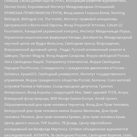
Польша, СВОБОДНЫЙ ИДЕЛЬ-УРАЛ, Ассоциация развития журналистики,
IStories fonds, Королевский Институт Международных Отношений,
КРИМСЬКА ПРАВОЗАХИСНА ГРУПА, Фонд имени Генриха Бёлля, Stichting
Bellingcat, Bellingcat Ltd, The Insider, Институт правовой инициативы
Центральной и Восточной Европы, Фонд Открытой Эстонии, Calvert 22
Foundation, Канадский украинский конгресс, Институт Макдональда-Лорье,
Украинская национальная федерация Канады, Декабристы, Международный
научный центр им Вудро Вильсона, Свободная пресса, Возрождение,
Всеукраинский духовный центр , Риддл, Русский антивоенный комитет в
Швеции, Проект Медуза, Фонд Андрея Сахарова, Форум свободной России,
Лига Свободных Наций, Transparеncy International, Форум Свободных
Народов ПостРоссии, Солидарность с гражданским движением в России –
Solidarus, КрымSOS, Свободный университет, Институт государственного
управления, Форум гражданского общества Россия, Беллона, Союз жителей
островов Тисима и Хабомаи, Съезд народных депутатов, Гринпис
Интернешнл, Фонд борьбы с коррупцией Инк, Завет церквей TCCN, Агора,
Всемирный фонд природы, BDR Novaja Gazeta-Europe, Алтай проект,
Образовательный дом прав человека Чернигов, Фонд Дом Прав Человека,
Белорусский дом прав человека имени Бориса Звозскова, Дом прав
человека Тбилиси, Дом прав человека Ереван, Дом прав человека Крым,
Центр дикого лосося, TVR Studios, ТВ Дождь, Центр европейских
исследований им Вилфрида Мартенса, Сетевое объединение журналистов
расследователей, АЛЛАТРА, За свободную Россию, Свободная Бурятия, Uralic,