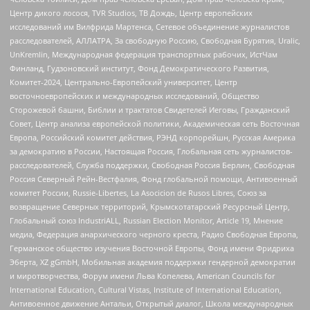
Центр дикого лосося, TVR Studios, ТВ Дождь, Центр европейских
исследований им Вилфрида Мартенса, Сетевое объединение журналистов
расследователей, АЛЛАТРА, За свободную Россию, Свободная Бурятия, Uralic,
UnKremlin, Международная федерация транспортных рабочих, ИстЧам
Финланд, Гудзоновский институт, Фонд Демократического Развития,
Комитет-2024, Центрально-Европейский университет, Центр
восточноевропейских и международных исследований, Общество
Сторожевой башни, Библии и трактатов Свидетелей Иеговы, Гражданский
Совет, Центр анализа европейской политики, Академическая сеть Восточная
Европа, Российский комитет действия, РЭНД корпорейшн, Русская Америка
за демократию в России, Настоящая Россия, Глобальная сеть журналистов-
расследователей, Служба поддержки, Свободная Россия Берлин, Свободная
Россия Северный Рейн-Вестфалия, Фонд глобальной помощи, Антивоенный
комитет России, Russie-Libertes, La Asocicion de Rusos Libres, Союз за
возвращение Северных территорий, Крымскотатарский Ресурсный Центр,
Глобальный союз IndustriALL, Russian Election Monitor, Article 19, Мнение
медиа, Федерация анархического черного креста, Радио Свободная Европа,
Германское общество изучения Восточной Европы, Фонд имени Фридриха
Эберта, XZ gGmbH, Мобильная академия поддержки гендерной демократии
и миротворчества, Форум имени Льва Копелева, American Councils for
International Education, Cultural Vistas, Institute of International Education,
Антивоенное движение Антальи, Открытый диалог, Школа международных