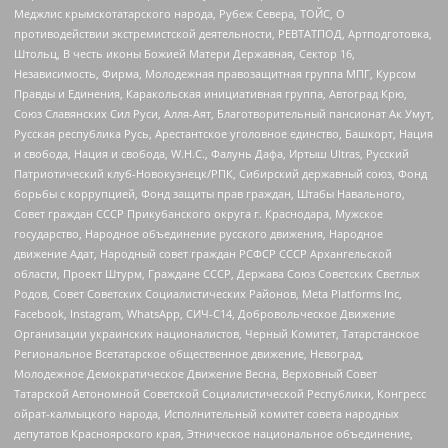
Меджлис крымскотатарского народа, Рубеж Севера, ТОЙС, О
противодействии экстремистской деятельности, РЕВТАТПОД, Артподготовка,
Штольц, В честь иконы Божией Матери Державная, Сектор 16,
Независимость, Фирма, Молодежная правозащитная группа МПГ, Курсом
Правды и Единения, Каракольская инициативная группа, Автоград Крю,
Союз Славянских Сил Руси, Алля-Аят, Благотворительный пансионат Ак Умут,
Русская республика Русь, Арестантское уголовное единство, Башкорт, Нация
и свобода, Нация и свобода, W.H.С., Фалунь Дафа, Иртыш Ultras, Русский
Патриотический клуб-Новокузнецк/РПК, Сибирский державный союз, Фонд
борьбы с коррупцией, Фонд защиты прав граждан, Штабы Навального,
Совет граждан СССР Прикубанского округа г. Краснодара, Мужское
государство, Народное объединение русского движения, Народное
движение Адат, Народный совет граждан РСФСР СССР Архангельской
области, Проект Штурм, Граждане СССР, Держава Союз Советских Светлых
Родов, Совет Советских Социалистических Районов, Meta Platforms Inc,
Facebook, Instagram, WhatsApp, СИЧ-С14, Добровольческое Движение
Организации украинских националистов, Черный Комитет, Татарстанское
Региональное Всетатарское общественное движение, Невоград,
Молодежное Демократическое Движение Весна, Верховный Совет
Татарской Автономной Советской Социалистической Республики, Конгресс
ойрат-калмыцкого народа, Исполнительный комитет совета народных
депутатов Красноярского края, Этническое национальное объединение,