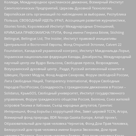
Колледж, Международное христианское движение, Всемирный Институт
Саентологических Предприятий, Церковь Духовной Технологии,
Европейская сеть организаций по наблюдению за выборами, Республика
Польша, СВОБОДНЫЙ ИДЕЛЬ-УРАЛ, Ассоциация развития журналистики,
IStories fonds, Королевский Институт Международных Отношений,
КРИМСЬКА ПРАВОЗАХИСНА ГРУПА, Фонд имени Генриха Бёлля, Stichting
Bellingcat, Bellingcat Ltd, The Insider, Институт правовой инициативы
Центральной и Восточной Европы, Фонд Открытой Эстонии, Calvert 22
Foundation, Канадский украинский конгресс, Институт Макдональда-Лорье,
Украинская национальная федерация Канады, Декабристы, Международный
научный центр им Вудро Вильсона, Свободная пресса, Возрождение,
Всеукраинский духовный центр , Риддл, Русский антивоенный комитет в
Швеции, Проект Медуза, Фонд Андрея Сахарова, Форум свободной России,
Лига Свободных Наций, Transparеncy International, Форум Свободных
Народов ПостРоссии, Солидарность с гражданским движением в России –
Solidarus, КрымSOS, Свободный университет, Институт государственного
управления, Форум гражданского общества Россия, Беллона, Союз жителей
островов Тисима и Хабомаи, Съезд народных депутатов, Гринпис
Интернешнл, Фонд борьбы с коррупцией Инк, Завет церквей TCCN, Агора,
Всемирный фонд природы, BDR Novaja Gazeta-Europe, Алтай проект,
Образовательный дом прав человека Чернигов, Фонд Дом Прав Человека,
Белорусский дом прав человека имени Бориса Звозскова, Дом прав
человека Тбилиси, Дом прав человека Ереван, Дом прав человека Крым,