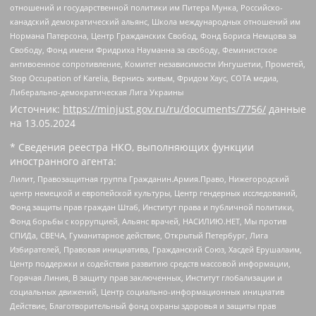
отношений и государственной политики им Питера Мунка, Российско-
канадский демократический альянс, Школа международных отношений им
Нормана Патерсона, Центр Гражданских Свобод, Фонд Бориса Немцова за
Свободу, Фонд имени Фридриха Науманна за свободу, Феминистское
антивоенное сопротивление, Комитет независимости Ингушетии, Прометей,
Stop Occupation of Karelia, Вернись живым, Фридом Хаус, СОТА медиа,
Либерально-демократическая Лига Украины
Источник:
https://minjust.gov.ru/ru/documents/7756/
данные
на
13.05.2024
* Сведения реестра НКО, выполняющих функции
иностранного агента:
Лилит, Правозащитная группа Гражданин.Армия.Право, Нижегородский
центр немецкой и европейской культуры, Центр гендерных исследований,
Фонд защиты прав граждан Штаб, Институт права и публичной политики,
Фонд борьбы с коррупцией, Альянс врачей, НАСИЛИЮ.НЕТ, Мы против
СПИДа, СВЕЧА, Гуманитарное действие, Открытый Петербург, Лига
Избирателей, Правовая инициатива, Гражданский Союз, Хасдей Ерушалаим,
Центр поддержки и содействия развитию средств массовой информации,
Горячая Линия, В защиту прав заключенных, Институт глобализации и
социальных движений, Центр социально-информационных инициатив
Действие, Благотворительный фонд охраны здоровья и защиты прав