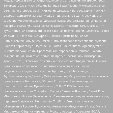
Родовой Державы Русь, Община Духовного Управления Асгардской Веси
Беловодья, Славянская Община Капища Веды Перуна, Мужская Духовная
Семинария Староверов-Инглингов, Нурджулар, К Богодержавию, Таблиги
Джамаат, Свидетели Иеговы, Русское национальное единство, Национал-
социалистическое общество, Джамаат мувахидов, Объединенный Вилайат
Кабарды, Балкарии и Карачая, Союз славян, Ат-Такфир Валь-Хиджра, Пит
Буль, Национал-социалистическая рабочая партия России, Славянский союз,
Формат-18, Благородный Орден Дьявола, Армия воли народа,
Национальная Социалистическая Инициатива города Череповца, Духовно-
Родовая Держава Русь, Русское национальное единство, Древнерусской
Инглистической церкви Православных Староверов-Инглингов, Русский
общенациональный союз, Движение против нелегальной иммиграции,
Кровь и Честь, О свободе совести и о религиозных объединениях, Омская
организация общественного политического движения Русское
национальное единство, Северное Братство, Клуб Болельщиков
Футбольного Клуба Динамо, Файзрахманисты, Мусульманская религиозная
организация п. Боровский, Община Коренного Русского народа
Щелковского района, Правый сектор, УНА - УНСО, Украинская
повстанческая армия, Тризуб им. Степана Бандеры, Братство, Белый Крест,
Misanthropic division, Религиозное объединение последователей инглиизма,
Народная Социальная Инициатива, TulaSkins, Этнополитическое
объединение Русские, Русское национальное объединение Атака, Мечеть
Мирмамеда, Община Коренного Русского народа г. Астрахани, ВОЛЯ,