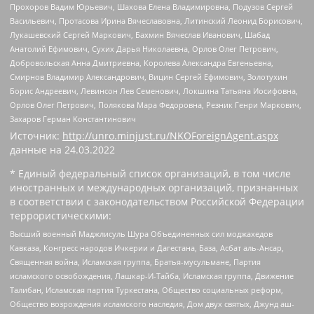
Прохоров Вадим Юрьевич, Шахова Елена Владимировна, Подузов Сергей
Васильевич, Протасова Ирина Вячеславовна, Литинский Леонид Борисович,
Лукашевский Сергей Маркович, Бахмин Вячеслав Иванович, Шабад
Анатолий Ефимович, Сухих Дарья Николаевна, Орлов Олег Петрович,
Добровольская Анна Дмитриевна, Королева Александра Евгеньевна,
Смирнов Владимир Александрович, Вицин Сергей Ефимович, Золотухин
Борис Андреевич, Левинсон Лев Семенович, Локшина Татьяна Иосифовна,
Орлов Олег Петрович, Полякова Мара Федоровна, Резник Генри Маркович,
Захаров Герман Константинович
Источник:
http://unro.minjust.ru/NKOForeignAgent.aspx
данные на
24.03.2022
* Единый федеральный список организаций, в том числе
иностранных и международных организаций, признанных
в соответствии с законодательством Российской Федерации
террористическими:
Высший военный Маджлисуль Шура Объединенных сил моджахедов
Кавказа, Конгресс народов Ичкерии и Дагестана, База, Асбат аль-Ансар,
Священная война, Исламская группа, Братья-мусульмане, Партия
исламского освобождения, Лашкар-И-Тайба, Исламская группа, Движение
Талибан, Исламская партия Туркестана, Общество социальных реформ,
Общество возрождения исламского наследия, Дом двух святых, Джунд аш-