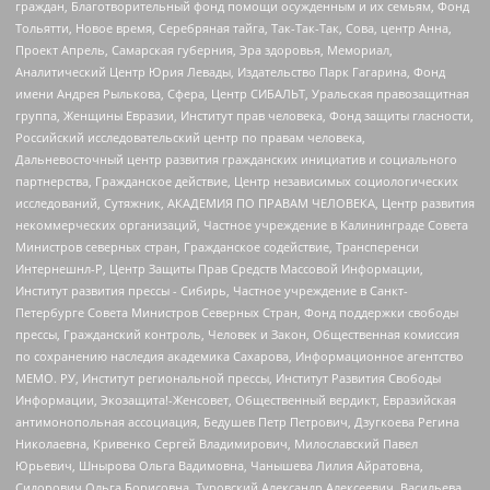
граждан, Благотворительный фонд помощи осужденным и их семьям, Фонд
Тольятти, Новое время, Серебряная тайга, Так-Так-Так, Сова, центр Анна,
Проект Апрель, Самарская губерния, Эра здоровья, Мемориал,
Аналитический Центр Юрия Левады, Издательство Парк Гагарина, Фонд
имени Андрея Рылькова, Сфера, Центр СИБАЛЬТ, Уральская правозащитная
группа, Женщины Евразии, Институт прав человека, Фонд защиты гласности,
Российский исследовательский центр по правам человека,
Дальневосточный центр развития гражданских инициатив и социального
партнерства, Гражданское действие, Центр независимых социологических
исследований, Сутяжник, АКАДЕМИЯ ПО ПРАВАМ ЧЕЛОВЕКА, Центр развития
некоммерческих организаций, Частное учреждение в Калининграде Совета
Министров северных стран, Гражданское содействие, Трансперенси
Интернешнл-Р, Центр Защиты Прав Средств Массовой Информации,
Институт развития прессы - Сибирь, Частное учреждение в Санкт-
Петербурге Совета Министров Северных Стран, Фонд поддержки свободы
прессы, Гражданский контроль, Человек и Закон, Общественная комиссия
по сохранению наследия академика Сахарова, Информационное агентство
МЕМО. РУ, Институт региональной прессы, Институт Развития Свободы
Информации, Экозащита!-Женсовет, Общественный вердикт, Евразийская
антимонопольная ассоциация, Бедушев Петр Петрович, Дзугкоева Регина
Николаевна, Кривенко Сергей Владимирович, Милославский Павел
Юрьевич, Шнырова Ольга Вадимовна, Чанышева Лилия Айратовна,
Сидорович Ольга Борисовна, Туровский Александр Алексеевич, Васильева