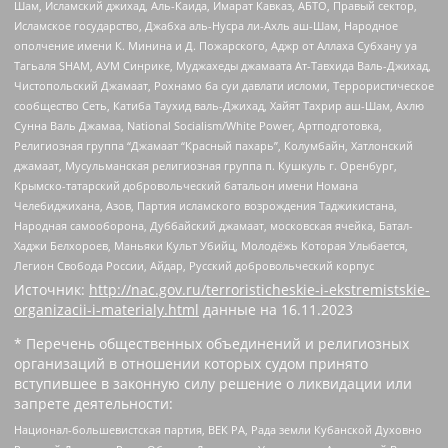
Шам, Исламский джихад, Аль-Каида, Имарат Кавказ, АБТО, Правый сектор,
Исламское государство, Джабха аль-Нусра ли-Ахль аш-Шам, Народное
ополчение имени К. Минина и Д. Пожарского, Аджр от Аллаха Субхану уа
Тагьаля SHAM, АУМ Синрике, Муджахеды джамаата Ат-Тавхида Валь-Джихад,
Чистопольский Джамаат, Рохнамо ба суи давлати исломи, Террористическое
сообщество Сеть, Катиба Таухид валь-Джихад, Хайят Тахрир аш-Шам, Ахлю
Сунна Валь Джамаа, National Socialism/White Power, Артподготовка,
Религиозная группа “Джамаат “Красный пахарь”, Колумбайн, Хатлонский
джамаат, Мусульманская религиозная группа п. Кушкуль г. Оренбург,
Крымско-татарский добровольческий батальон имени Номана
Челебиджихана, Азов, Партия исламского возрождения Таджикистана,
Народная самооборона, Дуббайский джамаат, московская ячейка, Батал-
Хаджи Белхороев, Маньяки Культ Убийц, Молодёжь Которая Улыбается,
Легион Свобода России, Айдар, Русский добровольческий корпус
Источник:
http://nac.gov.ru/terroristicheskie-i-ekstremistskie-
organizacii-i-materialy.html
данные на
16.11.2023
* Перечень общественных объединений и религиозных
организаций в отношении которых судом принято
вступившее в законную силу решение о ликвидации или
запрете деятельности:
Национал-большевистская партия, ВЕК РА, Рада земли Кубанской Духовно