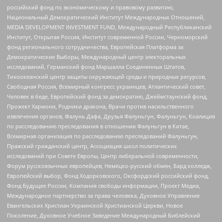
российский фонд по экономическому и правовому развитию,
Национальный Демократический Институт Международных Отношений,
MEDIA DEVELOPMENT INVESTMENT FUND, Международный Республиканский
Институт, Открытая Россия, Институт современной России, Черноморский
фонд регионального сотрудничества, Европейская Платформа за
Демократические Выборы, Международный центр электоральных
исследований, Германский фонд Маршалла Соединенных Штатов,
Тихоокеанский центр защиты окружающей среды и природных ресурсов,
Свободная Россия, Всемирный конгресс украинцев, Атлантический совет,
Человек в беде, Европейский фонд за демократию, Джеймстаунский фонд,
Прожект Хармони, Родники дракона, Врачи против насильственного
извлечения органов, Фалунь Дафа, Друзья Фалуньгун, Фалуньгун, Коалиция
по расследованию преследования в отношении Фалуньгун в Китае,
Всемирная организация по расследованию преследований Фалуньгун,
Пражский гражданский центр, Ассоциация школ политических
исследований при Совете Европы, Центр либеральной современности,
Форум русскоязычных европейцев, Немецко-русский обмен, Бард колледж,
Европейский выбор, Фонд Ходорковского, Оксфордский российский фонд,
Фонд Будущее России, Компания свободы информации, Проект Медиа,
Международное партнерство за права человека, Духовное Управление
Евангельских Христиан Украинской Христианской Церкви, Новое
Поколение, Духовное Учебное Заведение Международный Библейский