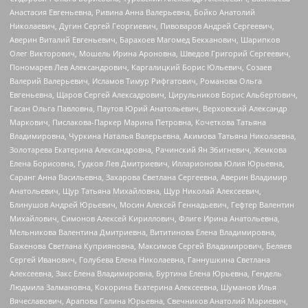
Анастасия Евгеньевна, Ривина Анна Валерьевна, Бойко Анатолий
Николаевич, Дугин Сергей Георгиевич, Пивоваров Андрей Сергеевич,
Аверин Виталий Евгеньевич, Барахоев Магомед Бекханович, Шарипков
Олег Викторович, Мошель Ирина Ароновна, Шведов Григорий Сергеевич,
Пономарев Лев Александрович, Каргалицкий Борис Юльевич, Созаев
Валерий Валерьевич, Исламов Тимур Рифгатович, Романова Ольга
Евгеньевна, Щаров Сергей Алексадрович, Цирульников Борис Альбертович,
Гасан Ольга Павловна, Паутов Юрий Анатольевич, Верховский Александр
Маркович, Пислакова-Паркер Марина Петровна, Кочеткова Татьяна
Владимировна, Чуркина Наталья Валерьевна, Акимова Татьяна Николаевна,
Золотарева Екатерина Александровна, Рачинский Ян Збигневич, Жемкова
Елена Борисовна, Гудков Лев Дмитриевич, Илларионова Юлия Юрьевна,
Саранг Анна Васильевна, Захарова Светлана Сергеевна, Аверин Владимир
Анатольевич, Щур Татьяна Михайловна, Щур Николай Алексеевич,
Блинушов Андрей Юрьевич, Мосин Алексей Геннадьевич, Гефтер Валентин
Михайлович, Симонов Алексей Кириллович, Флиге Ирина Анатольевна,
Мельникова Валентина Дмитриевна, Вититинова Елена Владимировна,
Баженова Светлана Куприяновна, Максимов Сергей Владимирович, Беляев
Сергей Иванович, Голубева Елена Николаевна, Ганнушкина Светлана
Алексеевна, Закс Елена Владимировна, Буртина Елена Юрьевна, Гендель
Людмила Залмановна, Кокорина Екатерина Алексеевна, Шуманов Илья
Вячеславович, Арапова Галина Юрьевна, Свечников Анатолий Мариевич,