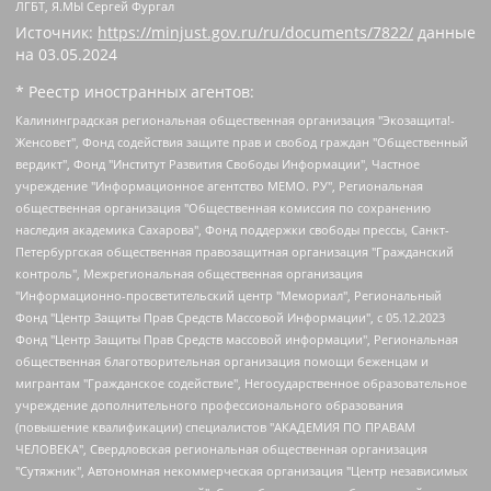
ЛГБТ, Я.МЫ Сергей Фургал
Источник:
https://minjust.gov.ru/ru/documents/7822/
данные
на
03.05.2024
* Реестр иностранных агентов:
Калининградская региональная общественная организация "Экозащита!-Женсовет", Фонд содействия защите прав и свобод граждан "Общественный вердикт", Фонд "Институт Развития Свободы Информации", Частное учреждение "Информационное агентство МЕМО. РУ", Региональная общественная организация "Общественная комиссия по сохранению наследия академика Сахарова", Фонд поддержки свободы прессы, Санкт-Петербургская общественная правозащитная организация "Гражданский контроль", Межрегиональная общественная организация "Информационно-просветительский центр "Мемориал", Региональный Фонд "Центр Защиты Прав Средств Массовой Информации", с 05.12.2023 Фонд "Центр Защиты Прав Средств массовой информации", Региональная общественная благотворительная организация помощи беженцам и мигрантам "Гражданское содействие", Негосударственное образовательное учреждение дополнительного профессионального образования (повышение квалификации) специалистов "АКАДЕМИЯ ПО ПРАВАМ ЧЕЛОВЕКА", Свердловская региональная общественная организация "Сутяжник", Автономная некоммерческая организация "Центр независимых социологических исследований", Союз общественных объединений "Российский исследовательский центр по правам человека", Региональное общественное учреждение научно-информационный центр "МЕМОРИАЛ", Некоммерческая организация "Фонд защиты гласности", Автономная некоммерческая организация "Институт прав человека", Городская общественная организация "Екатеринбургское общество "МЕМОРИАЛ", Городская общественная организация "Рязанское историко-просветительское и правозащитное общество "Мемориал" (Рязанский Мемориал), Челябинский региональный орган общественной самодеятельности – женское общественное объединение "Женщины Евразии", Челябинский региональный орган общественной самодеятельности "Уральская правозащитная группа", Фонд содействия защите здоровья и социальной справедливости имени Андрея Рылькова, Автономная Некоммерческая Организация "Аналитический Центр Юрия Левады", Автономная некоммерческая организация социальной поддержки населения "Проект Апрель", Региональная общественная организация помощи женщинам и детям, находящимся в кризисной ситуации "Информационно-методический центр "Анна", Фонд содействия развитию массовых коммуникаций и правовому просвещению "Так-так-Так", Фонд содействия устойчивому развитию "Серебряная тайга", Свердловский региональный общественный фонд социальных проектов "Новое время", "Idel.Реалии", Кавказ.Реалии, Крым.Реалии, Телеканал Настоящее Время, Татаро-башкирская служба Радио Свобода (Azatliq Radiosi), Радио Свободная Европа/Радио Свобода (PCE/PC), "Сибирь.Реалии", "Фактограф", Благотворительный фонд помощи осужденным и их семьям, Автономная некоммерческая организация "Институт глобализации и социальных движений", Фонд "В защиту прав заключенных", Частное учреждение "Центр поддержки и содействия развитию средств массовой информации", Пензенский региональный общественный благотворительный фонд "Гражданский союз", "Север.Реалии", Некоммерческая организация Фонд "Правовая инициатива", Общество с ограниченной ответственностью "Радио Свободная Европа/Радио Свобода", Чешское информационное агентство "MEDIUM-ORIENT", Красноярская региональная общественная организация "Мы против СПИДа", Камалягин Денис Николаевич, Маркелов Сергей Евгеньевич, Пономарев Лев Александрович, Савицкая Людмила Алексеевна, Автономная некоммерческая организация "Центр по работе с проблемой насилия "НАСИЛИЮ.НЕТ", Межрегиональный профессиональный союз работников здравоохранения "Альянс врачей", Юридическое лицо, зарегистрированное в Латвийской Республике, SIA "Medusa Project" (регистрационный номер 40103797863, дата регистрации 10.06.2014), Некоммерческая организация "Фонд по борьбе с коррупцией", Автономная некоммерческая организация "Институт права и публичной политики", Баданин Роман Сергеевич, Гликин Максим Александрович, Железнова Мария Михайловна, Лукьянова Юлия Сергеевна, Маетная Елизавета Витальевна, Маняхин Петр Борисович, Чуракова Ольга Владимировна, Ярош Юлия Петровна, Юридическое лицо "The Insider SIA", зарегистрированное в Риге, Латвийская Республика (дата регистрации 26.06.2015), являющееся администратором доменного имени интернет-издания "The Insider SIA", https://theins.ru, Постернак Алексей Евгеньевич, Рубин Михаил Аркадьевич, Анин Роман Александрович, Юридическое лицо Istories fonds, зарегистрированное в Латвийской Республике (регистрационный номер 50008295751, дата регистрации 24.02.2020), Великовский Дмитрий Александрович, Долинина Ирина Николаевна, Мароховская Алеся Алексеевна, Шлейнов Роман Юрьевич, Шмагун Олеся Валентиновна, Общество с ограниченной ответственностью "Альтаир 2021", Общество с ограниченной ответственностью "Вега 2021", Общество с ограниченной ответственностью "Главный редактор 2021", Общество с ограниченной ответственностью "Ромашки монолит", Важенков Артем Валерьевич, Ивановская областная общественная организация "Центр гендерных исследований", Гурман Юрий Альбертович, Медиапроект "ОВД-Инфо", Егоров Владимир Владимирович, Жилинский Владимир Александрович, Общество с ограниченной ответственностью "ЗП", Иванова София Юрьевна, Карезина Инна Павловна, Кильтау Екатерина Викторовна, Петров Алексей Викторович, Пискунов Сергей Евгеньевич, Смирнов Сергей Сергеевич, Тихонов Михаил Сергеевич, Общество с ограниченной ответственностью "ЖУРНАЛИСТ-ИНОСТРАННЫЙ АГЕНТ", Арапова Галина Юрьевна, Вольтская Татьяна Анатольевна, Американская компания "Mason G.E.S. Anonymous Foundation" (США), являющаяся владельцем интернет-издания https://mnews.world/, Компания "Stichting Bellingcat", зарегистрированная в Нидерландах (дата регистрации 11.07.2018), Захаров Андрей Вячеславович, Клепиковская Екатерина Дмитриевна, Общество с ограниченной ответственностью "МЕМО", Перл Роман Александрович, Симонов Евгений Алексеевич, Соловьева Елена Анатольевна, Сотников Даниил Владимирович, Сурначева Елизавета Дмитриевна, Автономная некоммерческая организация по защите прав человека и информированию населения "Якутия – Наше Мнение", Общество с ограниченной ответственностью "Москоу диджитал медиа", с 26.01.2023 Общество с ограниченной ответственностью "Чайка Белые сады", Ветошкина Валерия Валерьевна, Заговора Максим Александрович, Межрегиональное общественное движение "Российская ЛГБТ - сеть", Оленичев Максим Владимирович, Павлов Иван Юрьевич, Скворцова Елена Сергеевна, Общество с ограниченной ответственностью "Как бы инагент", Кочетков Игорь Викторович, Общество с ограниченной ответственностью "Честные выборы", Еланчик Олег Александрович, Общество с ограниченной ответственностью "Нобелевский призыв", Гималова Регина Эмилевна, Григорьев Андрей Валерьевич, Григорьева Алина Александровна, Ассоциация по содействию защите прав призывников, альтернативнослужащих и военнослужащих "Правозащитная группа "Гражданин.Армия.Право", Хисамова Регина Фаритовна, Автономная некоммерческая организация по реализации социально-правовых программ "Лилит", Дальневосточное общественное движение "Маяк", Санкт-Петербургская ЛГБТ-инициативная группа "Выход", Инициативная группа ЛГБТ+ "Реверс", Алексеев Андрей Викторович, Бекбулатова Таисия Львовна, Беляев Иван Михайлович, Владыкина Елена Сергеевна, Гельман Марат Александрович, Никульшина Вероника Юрьевна, Толоконникова Надежда Андреевна, Шендерович Виктор Анатольевич, Общество с ограниченной ответственностью "Данное сообщение", Общество с ограниченной ответственностью Издательский дом "Новая глава", Айнбиндер Александра Александровна, Московский комьюнити-центр для ЛГБТ+инициатив, Благотворительный фонд развития филантропии, Deutsche Welle (Германия, Kurt-Schumacher-Strasse 3, 53113 Bonn), Борзунова Мария Михайловна, Воробьев Виктор Викторович, Голубева Анна Львовна, Константинова Алла Михайловна, Малкова Ирина Владимировна, Мурадов Мурад Абдулгалимович, Осетинская Елизавета Николаевна, Понасенков Евгений Николаевич, Ганапольский Матвей Юрьевич, Киселев Евгений Алексеевич, Борухович Ирина Григорьевна, Дремин Иван Тимофеевич, Дубровский Дмитрий Викторович, Красноярская региональная общественная организация поддержки и развития альтернативных образовательных технологий и межкультурных коммуникаций "ИНТЕРРА", Маяковская Екатерина Алексеевна, Фейгин Марк Захарович, Филимонов Андрей Викторович, Дзугкоева Регина Николаевна, Доброхотов Роман Александрович, Дудь Юрий Александрович, Елкин Сергей Владимирович, Кругликов Кирилл Игоревич, Сабунаева Мария Леонидовна, Семенов Алексей Владимирович, Шаинян Карен Багратович, Шульман Екатерина Михайловна, Асафьев Артур Валерьевич, Вахштайн Виктор Семенович, Венедиктов Алексей Алексеевич, Лушникова Екатерина Евгеньевна, Волков Леонид Михайлович, Невзоров Александр Глебович, Пархоменко Сергей Борисович, Сироткин Ярослав Николаевич, Кара-Мурза Владимир Владимирович, Баранова Наталья Владимировна, Гозман Леонид Яковлевич, Кагарлицкий Борис Юльевич, Климарев Михаил Валерьевич, Милов Владимир Станиславович, Автономная некоммерческая организация Краснодарский центр современного искусства "Типография", Моргенштерн Алишер Тагирович, Соболь Любовь Эдуардовна, Общество с ограниченной ответственностью "ЛИЗА НОРМ", Каспаров Гарри Кимович, Ходорковский Михаил Борисович, Общество с ограниченной ответственностью "Апрельские тезисы", Данилович Ирина Брониславовна, Кашин Олег Владимирович, Петров Николай Владимирович, Пивоваров Алексей Владимирович, Соколов Михаил Владимирович, Цветкова Юлия Владимировна, Чичваркин Евгений Александрович, Комитет против пыток/Команда против пыток, Общество с ограниченной ответственностью "Первый научный", Общество с ограниченной ответственностью "Вертолет и ко", Белоцерковская Вероника Борисовна, Кац Максим Евгеньевич, Лазарева Татьяна Юрьевна, Шаведдинов Руслан Табризович, Яшин Илья Валерьевич, Общество с ограниченной ответственностью "Иноагент ААВ", Алешковский Дмитрий Петрович, Альбац Евгения Марковна, Быков Дмитрий Львович, Галямина Юлия Евгеньевна, Лойко Сергей Леонидович, Мартынов Кирилл Константинович, Медведев Сергей Александрович, Крашенинников Федор Геннадиевич, Гордеева Катерина Вл