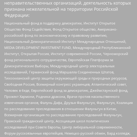
неправительственных организаций, деятельность которых
признана нежелательной на территории Российской
Федерации:
Национальный фонд в поддержку демократии, Институт Открытое
Общество Фонд Содействия, Фонд Открытое общество, Американо-
российский фонд по экономическому и правовому развитию,
Национальный Демократический Институт Международных Отношений,
MEDIA DEVELOPMENT INVESTMENT FUND, Международный Республиканский
Институт, Открытая Россия, Институт современной России, Черноморский
фонд регионального сотрудничества, Европейская Платформа за
Демократические Выборы, Международный центр электоральных
исследований, Германский фонд Маршалла Соединенных Штатов,
Тихоокеанский центр защиты окружающей среды и природных ресурсов,
Свободная Россия, Всемирный конгресс украинцев, Атлантический совет,
Человек в беде, Европейский фонд за демократию, Джеймстаунский фонд,
Прожект Хармони, Родники дракона, Врачи против насильственного
извлечения органов, Фалунь Дафа, Друзья Фалуньгун, Фалуньгун, Коалиция
по расследованию преследования в отношении Фалуньгун в Китае,
Всемирная организация по расследованию преследований Фалуньгун,
Пражский гражданский центр, Ассоциация школ политических
исследований при Совете Европы, Центр либеральной современности,
Форум русскоязычных европейцев, Немецко-русский обмен, Бард колледж,