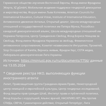
Германское общество изучения Восточной Европы, Фонд имени Фридриха
Эберта, XZ gGmbH, Мобильная академия поддержки гендерной демократии
и миротворчества, Форум имени Льва Копелева, American Councils for
International Education, Cultural Vistas, Institute of International Education,
Антивоенное движение Антальи, Открытый диалог, Школа международных
отношений и государственной политики им Питера Мунка, Российско-
канадский демократический альянс, Школа международных отношений им
Нормана Патерсона, Центр Гражданских Свобод, Фонд Бориса Немцова за
Свободу, Фонд имени Фридриха Науманна за свободу, Феминистское
антивоенное сопротивление, Комитет независимости Ингушетии, Прометей,
Stop Occupation of Karelia, Вернись живым, Фридом Хаус, СОТА медиа,
Либерально-демократическая Лига Украины
Источник:
https://minjust.gov.ru/ru/documents/7756/
данные
на
13.05.2024
* Сведения реестра НКО, выполняющих функции
иностранного агента:
Лилит, Правозащитная группа Гражданин.Армия.Право, Нижегородский
центр немецкой и европейской культуры, Центр гендерных исследований,
Фонд защиты прав граждан Штаб, Институт права и публичной политики,
Фонд борьбы с коррупцией, Альянс врачей, НАСИЛИЮ.НЕТ, Мы против
СПИДа, СВЕЧА, Гуманитарное действие, Открытый Петербург, Лига