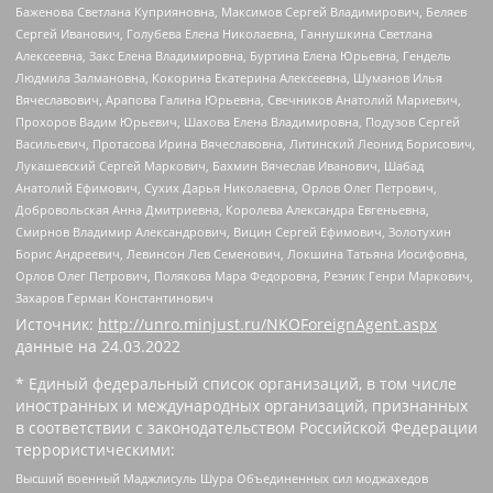
Баженова Светлана Куприяновна, Максимов Сергей Владимирович, Беляев
Сергей Иванович, Голубева Елена Николаевна, Ганнушкина Светлана
Алексеевна, Закс Елена Владимировна, Буртина Елена Юрьевна, Гендель
Людмила Залмановна, Кокорина Екатерина Алексеевна, Шуманов Илья
Вячеславович, Арапова Галина Юрьевна, Свечников Анатолий Мариевич,
Прохоров Вадим Юрьевич, Шахова Елена Владимировна, Подузов Сергей
Васильевич, Протасова Ирина Вячеславовна, Литинский Леонид Борисович,
Лукашевский Сергей Маркович, Бахмин Вячеслав Иванович, Шабад
Анатолий Ефимович, Сухих Дарья Николаевна, Орлов Олег Петрович,
Добровольская Анна Дмитриевна, Королева Александра Евгеньевна,
Смирнов Владимир Александрович, Вицин Сергей Ефимович, Золотухин
Борис Андреевич, Левинсон Лев Семенович, Локшина Татьяна Иосифовна,
Орлов Олег Петрович, Полякова Мара Федоровна, Резник Генри Маркович,
Захаров Герман Константинович
Источник:
http://unro.minjust.ru/NKOForeignAgent.aspx
данные на
24.03.2022
* Единый федеральный список организаций, в том числе
иностранных и международных организаций, признанных
в соответствии с законодательством Российской Федерации
террористическими:
Высший военный Маджлисуль Шура Объединенных сил моджахедов