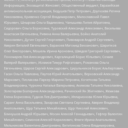
Информации, Экозащита!-Женсовет, Общественный вердикт, Евразийская
антимонопольная ассоциация, Бедушев Петр Петрович, Дзугкоева Регина
Николаевна, Кривенко Сергей Владимирович, Милославский Павел
Юрьевич, Шнырова Ольга Вадимовна, Чанышева Лилия Айратовна,
Сидорович Ольга Борисовна, Туровский Александр Алексеевич, Васильева
Анастасия Евгеньевна, Ривина Анна Валерьевна, Бойко Анатолий
Николаевич, Дугин Сергей Георгиевич, Пивоваров Андрей Сергеевич,
Аверин Виталий Евгеньевич, Барахоев Магомед Бекханович, Шарипков
Олег Викторович, Мошель Ирина Ароновна, Шведов Григорий Сергеевич,
Пономарев Лев Александрович, Каргалицкий Борис Юльевич, Созаев
Валерий Валерьевич, Исламов Тимур Рифгатович, Романова Ольга
Евгеньевна, Щаров Сергей Алексадрович, Цирульников Борис Альбертович,
Гасан Ольга Павловна, Паутов Юрий Анатольевич, Верховский Александр
Маркович, Пислакова-Паркер Марина Петровна, Кочеткова Татьяна
Владимировна, Чуркина Наталья Валерьевна, Акимова Татьяна Николаевна,
Золотарева Екатерина Александровна, Рачинский Ян Збигневич, Жемкова
Елена Борисовна, Гудков Лев Дмитриевич, Илларионова Юлия Юрьевна,
Саранг Анна Васильевна, Захарова Светлана Сергеевна, Аверин Владимир
Анатольевич, Щур Татьяна Михайловна, Щур Николай Алексеевич,
Блинушов Андрей Юрьевич, Мосин Алексей Геннадьевич, Гефтер Валентин
Михайлович, Симонов Алексей Кириллович, Флиге Ирина Анатольевна,
Мельникова Валентина Дмитриевна, Вититинова Елена Владимировна,