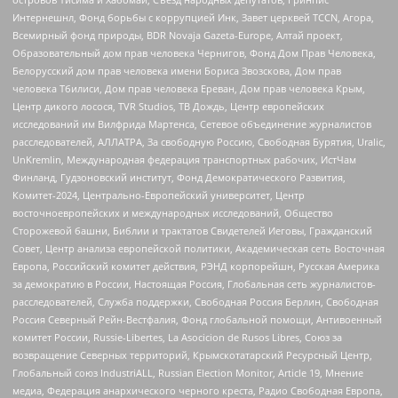
Интернешнл, Фонд борьбы с коррупцией Инк, Завет церквей TCCN, Агора,
Всемирный фонд природы, BDR Novaja Gazeta-Europe, Алтай проект,
Образовательный дом прав человека Чернигов, Фонд Дом Прав Человека,
Белорусский дом прав человека имени Бориса Звозскова, Дом прав
человека Тбилиси, Дом прав человека Ереван, Дом прав человека Крым,
Центр дикого лосося, TVR Studios, ТВ Дождь, Центр европейских
исследований им Вилфрида Мартенса, Сетевое объединение журналистов
расследователей, АЛЛАТРА, За свободную Россию, Свободная Бурятия, Uralic,
UnKremlin, Международная федерация транспортных рабочих, ИстЧам
Финланд, Гудзоновский институт, Фонд Демократического Развития,
Комитет-2024, Центрально-Европейский университет, Центр
восточноевропейских и международных исследований, Общество
Сторожевой башни, Библии и трактатов Свидетелей Иеговы, Гражданский
Совет, Центр анализа европейской политики, Академическая сеть Восточная
Европа, Российский комитет действия, РЭНД корпорейшн, Русская Америка
за демократию в России, Настоящая Россия, Глобальная сеть журналистов-
расследователей, Служба поддержки, Свободная Россия Берлин, Свободная
Россия Северный Рейн-Вестфалия, Фонд глобальной помощи, Антивоенный
комитет России, Russie-Libertes, La Asocicion de Rusos Libres, Союз за
возвращение Северных территорий, Крымскотатарский Ресурсный Центр,
Глобальный союз IndustriALL, Russian Election Monitor, Article 19, Мнение
медиа, Федерация анархического черного креста, Радио Свободная Европа,