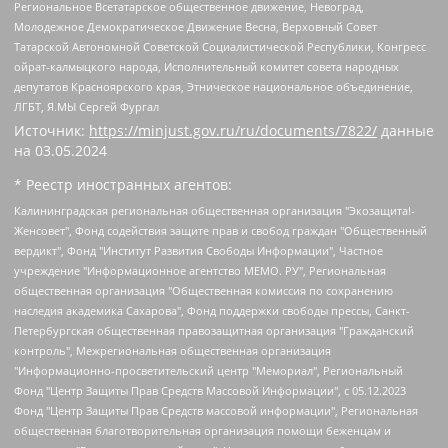
Региональное Всетатарское общественное движение, Невоград,
Молодежное Демократическое Движение Весна, Верховный Совет
Татарской Автономной Советской Социалистической Республики, Конгресс
ойрат-калмыцкого народа, Исполнительный комитет совета народных
депутатов Красноярского края, Этническое национальное объединение,
ЛГБТ, Я.МЫ Сергей Фургал
Источник:
https://minjust.gov.ru/ru/documents/7822/
данные
на
03.05.2024
* Реестр иностранных агентов:
Калининградская региональная общественная организация "Экозащита!-Женсовет", Фонд содействия защите прав и свобод граждан "Общественный вердикт", Фонд "Институт Развития Свободы Информации", Частное учреждение "Информационное агентство МЕМО. РУ", Региональная общественная организация "Общественная комиссия по сохранению наследия академика Сахарова", Фонд поддержки свободы прессы, Санкт-Петербургская общественная правозащитная организация "Гражданский контроль", Межрегиональная общественная организация "Информационно-просветительский центр "Мемориал", Региональный Фонд "Центр Защиты Прав Средств Массовой Информации", с 05.12.2023 Фонд "Центр Защиты Прав Средств массовой информации", Региональная общественная благотворительная организация помощи беженцам и мигрантам "Гражданское содействие", Негосударственное образовательное учреждение дополнительного профессионального образования (повышение квалификации) специалистов "АКАДЕМИЯ ПО ПРАВАМ ЧЕЛОВЕКА", Свердловская региональная общественная организация "Сутяжник", Автономная некоммерческая организация "Центр независимых социологических исследований", Союз общественных объединений "Российский исследовательский центр по правам человека", Региональное общественное учреждение научно-информационный центр "МЕМОРИАЛ", Некоммерческая организация "Фонд защиты гласности", Автономная некоммерческая организация "Институт прав человека", Городская общественная организация "Екатеринбургское общество "МЕМОРИАЛ", Городская общественная организация "Рязанское историко-просветительское и правозащитное общество "Мемориал" (Рязанский Мемориал), Челябинский региональный орган общественной самодеятельности – женское общественное объединение "Женщины Евразии", Челябинский региональный орган общественной самодеятельности "Уральская правозащитная группа", Фонд содействия защите здоровья и социальной справедливости имени Андрея Рылькова, Автономная Некоммерческая Организация "Аналитический Центр Юрия Левады", Автономная некоммерческая организация социальной поддержки населения "Проект Апрель", Региональная общественная организация помощи женщинам и детям, находящимся в кризисной ситуации "Информационно-методический центр "Анна", Фонд содействия развитию массовых коммуникаций и правовому просвещению "Так-так-Так", Фонд содействия устойчивому развитию "Серебряная тайга", Свердловский региональный общественный фонд социальных проектов "Новое время", "Idel.Реалии", Кавказ.Реалии, Крым.Реалии, Телеканал Настоящее Время, Татаро-башкирская служба Радио Свобода (Azatliq Radiosi), Радио Свободная Европа/Радио Свобода (PCE/PC), "Сибирь.Реалии", "Фактограф", Благотворительный фонд помощи осужденным и их семьям, Автономная некоммерческая организация "Институт глобализации и социальных движений", Фонд "В защиту прав заключенных", Частное учреждение "Центр поддержки и содействия развитию средств массовой информации", Пензенский региональный общественный благотворительный фонд "Гражданский союз", "Север.Реалии", Некоммерческая организация Фонд "Правовая инициатива", Общество с ограниченной ответственностью "Радио Свободная Европа/Радио Свобода", Чешское информационное агентство "MEDIUM-ORIENT", Красноярская региональная общественная организация "Мы против СПИДа", Камалягин Денис Николаевич, Маркелов Сергей Евгеньевич, Пономарев Лев Александрович, Савицкая Людмила Алексеевна, Автономная некоммерческая организация "Центр по работе с проблемой насилия "НАСИЛИЮ.НЕТ", Межрегиональный профессиональный союз работников здравоохранения "Альянс врачей", Юридическое лицо, зарегистрированное в Латвийской Республике, SIA "Medusa Project" (регистрационный номер 40103797863, дата регистрации 10.06.2014), Некоммерческая организация "Фонд по борьбе с коррупцией", Автономная некоммерческая организация "Институт права и публичной политики", Баданин Роман Сергеевич, Гликин Максим Александрович, Железнова Мария Михайловна, Лукьянова Юлия Сергеевна, Маетная Елизавета Витальевна, Маняхин Петр Борисович, Чуракова Ольга Владимировна, Ярош Юлия Петровна, Юридическое лицо "The Insider SIA", зарегистрированное в Риге, Латвийская Республика (дата регистрации 26.06.2015), являющееся администратором доменного имени интернет-издания "The Insider SIA", https://theins.ru, Постернак Алексей Евгеньевич, Рубин Михаил Аркадьевич, Анин Роман Александрович, Юридическое лицо Istories fonds, зарегистрированное в Латвийской Республике (регистрационный номер 50008295751, дата регистрации 24.02.2020), Великовский Дмитрий Александрович, Долинина Ирина Николаевна, Мароховская Алеся Алексеевна, Шлейнов Роман Юрьевич, Шмагун Олеся Валентиновна, Общество с ограниченной ответственностью "Альтаир 2021", Общество с ограниченной ответственностью "Вега 2021", Общество с ограниченной ответственностью "Главный редактор 2021", Общество с ограниченной ответственностью "Ромашки монолит", Важенков Артем Валерьевич, Ивановская областная общественная организация "Центр гендерных исследований", Гурман Юрий Альбертович, Медиапроект "ОВД-Инфо", Егоров Владимир Владимирович, Жилинский Владимир Александрович, Общество с ограниченной ответственностью "ЗП", Иванова София Юрьевна, Карезина Инна Павловна, Кильтау Екатерина Викторовна, Петров Алексей Викторович, Пискунов Сергей Евгеньевич, Смирнов Сергей Сергеевич, Тихонов Михаил Сергеевич, Общество с ограниченной ответственностью "ЖУРНАЛИСТ-ИНОСТРАННЫЙ АГЕНТ", Арапова Галина Юрьевна, Вольтская Татьяна Анатольевна, Американская компания "Mason G.E.S. Anonymous Foundation" (США), являющаяся владельцем интернет-издания https://mnews.world/, Компания "Stichting Bellingcat", зарегистрированная в Нидерландах (дата регистрации 11.07.2018), Захаров Андрей Вячеславович, Клепиковская Екатерина Дмитриевна, Общество с ограниченной ответственностью "МЕМО", Перл Роман Александрович, Симонов Евгений Алексеевич, Соловьева Елена Анатольевна, Сотников Даниил Владимирович, Сурначева Елизавета Дмитриевна, Автономная некоммерческая организация по защите прав человека и информированию населения "Якутия – Наше Мнение", Общество с ограниченной ответственностью "Москоу диджитал медиа", с 26.01.2023 Общество с ограниченной ответственностью "Чайка Белые сады", Ветошкина Валерия Валерьевна, Заговора Максим Александрович, Межрегиональное общественное движение "Российская ЛГБТ - сеть", Оленичев Максим Владимирович, Павлов Иван Юрьевич, Скворцова Елена Сергеевна, Общество с ограниченной ответственностью "Как бы инагент", Кочетков Игорь Викторович, Общество с ограниченной ответственностью "Честные выборы", Еланчик Олег Александрович, Общество с ограниченной ответственностью "Нобелевский призыв", Гималова Регина Эмилевна, Григорьев Андрей Валерьевич, Григорьева Алина Александровна, Ассоциация по содействию защите прав призывников, альтернативнослужащих и военнослужащих "Правозащитная группа "Гражданин.Армия.Право", Хисамова Регина Фаритовна, Автономная некоммерческая организация по реализации социально-правовых программ "Лилит", Дальневосточное общественное движение "Маяк", Санкт-Петербургская ЛГБТ-инициативная группа "Выход", Инициативная группа ЛГБТ+ "Реверс", Алексеев Андрей Викторович, Бекбулатова Таисия Львовна, Беляев Иван Михайлович, Владыкина Елена Сергеевна, Гельман Марат Александрович, Никульшина Вероника Юрьевна, Толоконникова Надежда Андреевна, Шендерович Виктор Анатольевич, Общество с ограниченной ответственностью "Данное сообщение", Общество с ограниченной ответственностью Издательский дом "Новая глава", Айнбиндер Александра Александровна, Московский комьюнити-центр для ЛГБТ+инициатив, Благотворительный фонд развития филантропии, Deutsche Welle (Германия, Kurt-Schumacher-Strasse 3, 53113 Bonn), Борзунова Мария Михайловна, Воробьев Виктор Викторович, Голубева Анна Львовна, Константинова Алла Михайловна, Малкова Ирина Владимировна, Мурадов Мурад Абдулгалимович, Осетинская Елизавета Николаевна, Понасенков Евгений Николаевич, Ганапольский Матвей Юрьевич, Киселев Евгений Алексеевич, Борухович Ирина Григорьевна, Дремин Иван Тимофеевич, Дубровский Дмитрий Викторович, Красноярская региональная общественная организация поддержки и развития альтернативных образовательных технологий и межкультурных коммуникаций "ИНТЕРРА", Маяковская Екатерина Алексеевна, Фейгин Марк Захарович, Филимонов Андрей Викторович, Дзугкоева Регина Николаевна, Доброхотов Роман Александрович, Дудь Юрий Александрович, Елкин Сергей Владимирович, Кругликов Кирилл Игоревич, Сабунаева Мария Леонидовна, Семенов Алексей Владимирович, Шаинян Карен Багратович, Шульман Екатерина Михайловна, Асафьев Артур Валерьевич, Вахштайн Виктор Семенович, Венедиктов Алексей Алексеевич, Лушникова Екатерина Евгеньевна, Волков Леонид Михайлович, Невзоров Александр Глебович, Пархоменко Сергей Борисович, Сироткин Ярослав Николаевич, Кара-Мурза Владимир Владимирович, Баранова Наталья Владимировна, Гозман Леонид Яковлевич, Кагарлицкий Борис Юльевич, Климарев Михаил Валерьевич, Милов Владимир Станиславович, Автономная некоммерческая организация Краснодарский центр современного искусства "Типография", Моргенштерн Алишер Тагирович, Соболь Любовь Эдуардовна, Общество с ограниченной ответственностью "ЛИЗА НОРМ", Каспаров Гарри Кимович, Ходорковский Михаил Борисович, Общество с ограниченной ответственностью "Апрельские тезисы", Данилович Ирина Брониславовна, Кашин Олег Владимирович, Петров Николай Владимирович, Пивоваров Алексей Владимирович, Соколов Михаил Владимирович, Цветкова Юлия Владимировна, Чичваркин Евгений Александрович, Комитет против пыток/Команда против пыток, Общество с ограниченной ответственностью "Первый научный", Общество с ограниченной ответственностью "Вертолет и ко", Белоцерковская Вероника Борисовна, Кац Максим Евгеньевич, Лазарева Татьяна Юрьевна, Шаведдинов Руслан Табризович, Яшин Илья Валерьевич, Общество с ограниченной ответственностью "Иноагент ААВ", Алешковский Дмитрий Петрович, Альбац Евгения Марковна, Быков Дмитрий Львович, Галямина Юлия Евгеньевна, Лойко Сергей Леонидович, Мартынов Кирилл Константинович, Медведев Сергей Александрович, Крашенинников Федор Геннадиевич, Гордеева Катерина Вл