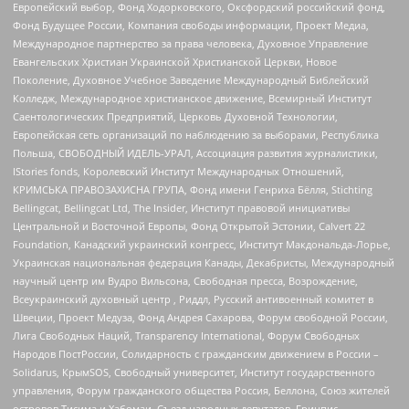
Европейский выбор, Фонд Ходорковского, Оксфордский российский фонд,
Фонд Будущее России, Компания свободы информации, Проект Медиа,
Международное партнерство за права человека, Духовное Управление
Евангельских Христиан Украинской Христианской Церкви, Новое
Поколение, Духовное Учебное Заведение Международный Библейский
Колледж, Международное христианское движение, Всемирный Институт
Саентологических Предприятий, Церковь Духовной Технологии,
Европейская сеть организаций по наблюдению за выборами, Республика
Польша, СВОБОДНЫЙ ИДЕЛЬ-УРАЛ, Ассоциация развития журналистики,
IStories fonds, Королевский Институт Международных Отношений,
КРИМСЬКА ПРАВОЗАХИСНА ГРУПА, Фонд имени Генриха Бёлля, Stichting
Bellingcat, Bellingcat Ltd, The Insider, Институт правовой инициативы
Центральной и Восточной Европы, Фонд Открытой Эстонии, Calvert 22
Foundation, Канадский украинский конгресс, Институт Макдональда-Лорье,
Украинская национальная федерация Канады, Декабристы, Международный
научный центр им Вудро Вильсона, Свободная пресса, Возрождение,
Всеукраинский духовный центр , Риддл, Русский антивоенный комитет в
Швеции, Проект Медуза, Фонд Андрея Сахарова, Форум свободной России,
Лига Свободных Наций, Transparеncy International, Форум Свободных
Народов ПостРоссии, Солидарность с гражданским движением в России –
Solidarus, КрымSOS, Свободный университет, Институт государственного
управления, Форум гражданского общества Россия, Беллона, Союз жителей
островов Тисима и Хабомаи, Съезд народных депутатов, Гринпис