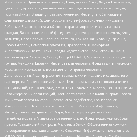
Избирателей, Правовая инициатива, Гражданский Союз, Хасдей Ерушалаим,
Центр поддержки и содействия развитию средств массовой информации,
Горячая Линия, В защиту прав заключенных, Институт глобализации и
социальных движений, Центр социально-информационных инициатив
Действие, Благотворительный фонд охраны здоровья и защиты прав
граждан, Благотворительный фонд помощи осужденным и их семьям, Фонд
Тольятти, Новое время, Серебряная тайга, Так-Так-Так, Сова, центр Анна,
Проект Апрель, Самарская губерния, Эра здоровья, Мемориал,
Аналитический Центр Юрия Левады, Издательство Парк Гагарина, Фонд
имени Андрея Рылькова, Сфера, Центр СИБАЛЬТ, Уральская правозащитная
группа, Женщины Евразии, Институт прав человека, Фонд защиты гласности,
Российский исследовательский центр по правам человека,
Дальневосточный центр развития гражданских инициатив и социального
партнерства, Гражданское действие, Центр независимых социологических
исследований, Сутяжник, АКАДЕМИЯ ПО ПРАВАМ ЧЕЛОВЕКА, Центр развития
некоммерческих организаций, Частное учреждение в Калининграде Совета
Министров северных стран, Гражданское содействие, Трансперенси
Интернешнл-Р, Центр Защиты Прав Средств Массовой Информации,
Институт развития прессы - Сибирь, Частное учреждение в Санкт-
Петербурге Совета Министров Северных Стран, Фонд поддержки свободы
прессы, Гражданский контроль, Человек и Закон, Общественная комиссия
по сохранению наследия академика Сахарова, Информационное агентство
МЕМО. РУ, Институт региональной прессы, Институт Развития Свободы