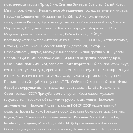
повстанческая армия, Тризуб им. Степана Бандеры, Братство, Белый Крест,
Misanthropic division, Религиозное объединение последователей инглиизма,
Народная Социальная Инициатива, TulaSkins, Этнополитическое
объединение Русские, Русское национальное объединение Атака, Мечеть
Мирмамеда, Община Коренного Русского народа г. Астрахани, ВОЛЯ,
Меджлис крымскотатарского народа, Рубеж Севера, ТОЙС, О
противодействии экстремистской деятельности, РЕВТАТПОД, Артподготовка,
Штольц, В честь иконы Божией Матери Державная, Сектор 16,
Независимость, Фирма, Молодежная правозащитная группа МПГ, Курсом
Правды и Единения, Каракольская инициативная группа, Автоград Крю,
Союз Славянских Сил Руси, Алля-Аят, Благотворительный пансионат Ак Умут,
Русская республика Русь, Арестантское уголовное единство, Башкорт, Нация
и свобода, Нация и свобода, W.H.С., Фалунь Дафа, Иртыш Ultras, Русский
Патриотический клуб-Новокузнецк/РПК, Сибирский державный союз, Фонд
борьбы с коррупцией, Фонд защиты прав граждан, Штабы Навального,
Совет граждан СССР Прикубанского округа г. Краснодара, Мужское
государство, Народное объединение русского движения, Народное
движение Адат, Народный совет граждан РСФСР СССР Архангельской
области, Проект Штурм, Граждане СССР, Держава Союз Советских Светлых
Родов, Совет Советских Социалистических Районов, Meta Platforms Inc,
Facebook, Instagram, WhatsApp, СИЧ-С14, Добровольческое Движение
Организации украинских националистов, Черный Комитет, Татарстанское