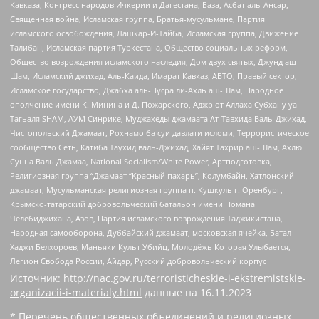
Кавказа, Конгресс народов Ичкерии и Дагестана, База, Асбат аль-Ансар,
Священная война, Исламская группа, Братья-мусульмане, Партия
исламского освобождения, Лашкар-И-Тайба, Исламская группа, Движение
Талибан, Исламская партия Туркестана, Общество социальных реформ,
Общество возрождения исламского наследия, Дом двух святых, Джунд аш-
Шам, Исламский джихад, Аль-Каида, Имарат Кавказ, АБТО, Правый сектор,
Исламское государство, Джабха аль-Нусра ли-Ахль аш-Шам, Народное
ополчение имени К. Минина и Д. Пожарского, Аджр от Аллаха Субхану уа
Тагьаля SHAM, АУМ Синрике, Муджахеды джамаата Ат-Тавхида Валь-Джихад,
Чистопольский Джамаат, Рохнамо ба суи давлати исломи, Террористическое
сообщество Сеть, Катиба Таухид валь-Джихад, Хайят Тахрир аш-Шам, Ахлю
Сунна Валь Джамаа, National Socialism/White Power, Артподготовка,
Религиозная группа “Джамаат “Красный пахарь”, Колумбайн, Хатлонский
джамаат, Мусульманская религиозная группа п. Кушкуль г. Оренбург,
Крымско-татарский добровольческий батальон имени Номана
Челебиджихана, Азов, Партия исламского возрождения Таджикистана,
Народная самооборона, Дуббайский джамаат, московская ячейка, Батал-
Хаджи Белхороев, Маньяки Культ Убийц, Молодёжь Которая Улыбается,
Легион Свобода России, Айдар, Русский добровольческий корпус
Источник:
http://nac.gov.ru/terroristicheskie-i-ekstremistskie-
organizacii-i-materialy.html
данные на
16.11.2023
* Перечень общественных объединений и религиозных