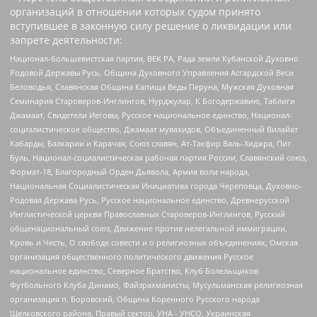
организаций в отношении которых судом принято
вступившее в законную силу решение о ликвидации или
запрете деятельности:
Национал-большевистская партия, ВЕК РА, Рада земли Кубанской Духовно
Родовой Державы Русь, Община Духовного Управления Асгардской Веси
Беловодья, Славянская Община Капища Веды Перуна, Мужская Духовная
Семинария Староверов-Инглингов, Нурджулар, К Богодержавию, Таблиги
Джамаат, Свидетели Иеговы, Русское национальное единство, Национал-
социалистическое общество, Джамаат мувахидов, Объединенный Вилайат
Кабарды, Балкарии и Карачая, Союз славян, Ат-Такфир Валь-Хиджра, Пит
Буль, Национал-социалистическая рабочая партия России, Славянский союз,
Формат-18, Благородный Орден Дьявола, Армия воли народа,
Национальная Социалистическая Инициатива города Череповца, Духовно-
Родовая Держава Русь, Русское национальное единство, Древнерусской
Инглистической церкви Православных Староверов-Инглингов, Русский
общенациональный союз, Движение против нелегальной иммиграции,
Кровь и Честь, О свободе совести и о религиозных объединениях, Омская
организация общественного политического движения Русское
национальное единство, Северное Братство, Клуб Болельщиков
Футбольного Клуба Динамо, Файзрахманисты, Мусульманская религиозная
организация п. Боровский, Община Коренного Русского народа
Щелковского района, Правый сектор, УНА - УНСО, Украинская